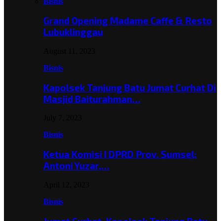
Bisnis
Grand Opening Madame Caffe & Resto
Lubuklinggau
August 11, 2023
Bisnis
Kapolsek Tanjung Batu Jumat Curhat Di
Masjid Baiturahman…
July 7, 2023
Bisnis
Ketua Komisi I DPRD Prov. Sumsel;
Antoni Yuzar,…
April 12, 2023
Bisnis