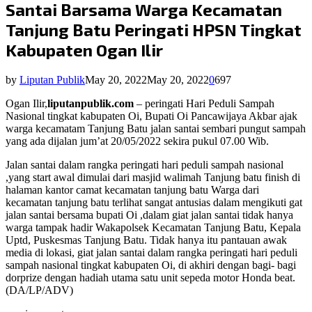
Santai Barsama Warga Kecamatan
Tanjung Batu Peringati HPSN Tingkat
Kabupaten Ogan Ilir
by
Liputan Publik
May 20, 2022
May 20, 2022
0
697
Ogan Ilir,
liputanpublik.com
– peringati Hari Peduli Sampah
Nasional tingkat kabupaten Oi, Bupati Oi Pancawijaya Akbar ajak
warga kecamatam Tanjung Batu jalan santai sembari pungut sampah
yang ada dijalan jum’at 20/05/2022 sekira pukul 07.00 Wib.
Jalan santai dalam rangka peringati hari peduli sampah nasional
,yang start awal dimulai dari masjid walimah Tanjung batu finish di
halaman kantor camat kecamatan tanjung batu Warga dari
kecamatan tanjung batu terlihat sangat antusias dalam mengikuti gat
jalan santai bersama bupati Oi ,dalam giat jalan santai tidak hanya
warga tampak hadir Wakapolsek Kecamatan Tanjung Batu, Kepala
Uptd, Puskesmas Tanjung Batu. Tidak hanya itu pantauan awak
media di lokasi, giat jalan santai dalam rangka peringati hari peduli
sampah nasional tingkat kabupaten Oi, di akhiri dengan bagi- bagi
dorprize dengan hadiah utama satu unit sepeda motor Honda beat.
(DA/LP/ADV)