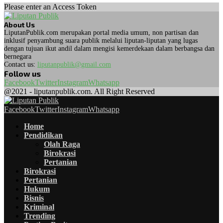
Please enter an Access Token
About Us
LiputanPublik.com merupakan portal media umum, non partisan dan
inklusif penyambung suara publik melalui liputan-liputan yang lugas
dengan tujuan ikut andil dalam mengisi kemerdekaan dalam berbangsa dan
bernegara
Contact us:
liputanpublik@gmail.com
Follow us
Facebook
Twitter
Instagram
Whatsapp
@2021 - liputanpublik.com. All Right Reserved
Facebook
Twitter
Instagram
Whatsapp
Home
Pendidikan
Olah Raga
Birokrasi
Pertanian
Birokrasi
Pertanian
Hukum
Bisnis
Kriminal
Trending