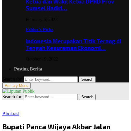
Ketua dan Wakil Ketua DPRD Prov
Sumsel Hadiri…
February 6, 2023
Editor's Picks
Indonesia Merupakan Titik Terang di
Tengah Kesuraman Ekonomi…
October 19, 2022
Posting Berita
Search for:
Search
Primary Menu
Search for:
Search
Birokrasi
Bupati Panca Wijaya Akbar Jalan