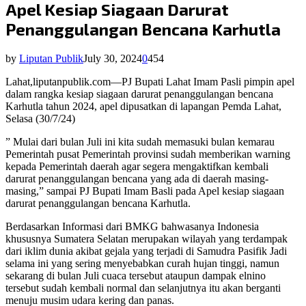
Apel Kesiap Siagaan Darurat
Penanggulangan Bencana Karhutla
by
Liputan Publik
July 30, 2024
0
454
Lahat,liputanpublik.com—
PJ Bupati Lahat Imam Pasli pimpin apel
dalam rangka kesiap siagaan darurat penanggulangan bencana
Karhutla tahun 2024, apel dipusatkan di lapangan Pemda Lahat,
Selasa (30/7/24)
” Mulai dari bulan Juli ini kita sudah memasuki bulan kemarau
Pemerintah pusat Pemerintah provinsi sudah memberikan warning
kepada Pemerintah daerah agar segera mengaktifkan kembali
darurat penanggulangan bencana yang ada di daerah masing-
masing,” sampai PJ Bupati Imam Basli pada Apel kesiap siagaan
darurat penanggulangan bencana Karhutla.
Berdasarkan Informasi dari BMKG bahwasanya Indonesia
khususnya Sumatera Selatan merupakan wilayah yang terdampak
dari iklim dunia akibat gejala yang terjadi di Samudra Pasifik Jadi
selama ini yang sering menyebabkan curah hujan tinggi, namun
sekarang di bulan Juli cuaca tersebut ataupun dampak elnino
tersebut sudah kembali normal dan selanjutnya itu akan berganti
menuju musim udara kering dan panas.