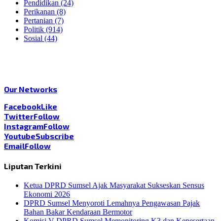
Pendidikan
(24)
Perikanan
(8)
Pertanian
(7)
Politik
(914)
Sosial
(44)
Our Networks
Facebook
Like
Twitter
Follow
Instagram
Follow
Youtube
Subscribe
Email
Follow
Liputan Terkini
Ketua DPRD Sumsel Ajak Masyarakat Sukseskan Sensus
Ekonomi 2026
DPRD Sumsel Menyoroti Lemahnya Pengawasan Pajak
Bahan Bakar Kendaraan Bermotor
Komisi V DPRD Sumsel Memonitoring K3 dan Kepesertaan