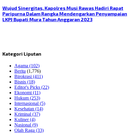
Wujud Sinergitas, Kapolres Musi Rawas Hadiri Rapat
Paripurna Dalam Rangka Mendengarkan Penyampaian
LKPJ Bupati Mura Tahun Anggaran 2023
Kategori Liputan
Agama
(102)
Berita
(1,776)
Birokrasi
(411)
Bisnis
(18)
Editor's Picks
(22)
Ekonomi
(11)
Hukum
(253)
Internasional
(5)
Kesehatan
(14)
Kriminal
(37)
Kuliner
(4)
Nasional
(9)
Olah Raga
(33)