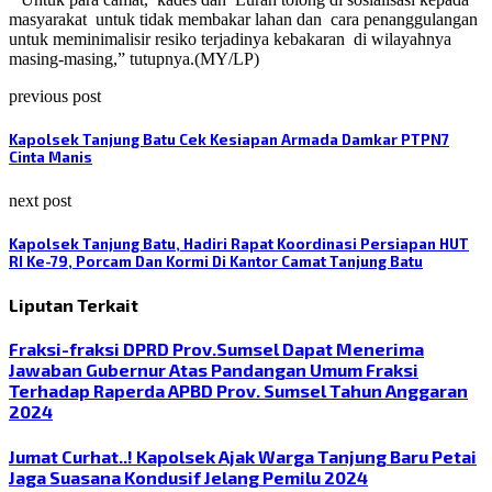
masyarakat
untuk tidak membakar lahan dan
cara penanggulangan
untuk meminimalisir resiko terjadinya kebakaran
di wilayahnya
masing-masing,” tutupnya.(MY/LP)
previous post
Kapolsek Tanjung Batu Cek Kesiapan Armada Damkar PTPN7
Cinta Manis
next post
Kapolsek Tanjung Batu, Hadiri Rapat Koordinasi Persiapan HUT
RI Ke-79, Porcam Dan Kormi Di Kantor Camat Tanjung Batu
Liputan Terkait
Fraksi-fraksi DPRD Prov.Sumsel Dapat Menerima
Jawaban Gubernur Atas Pandangan Umum Fraksi
Terhadap Raperda APBD Prov. Sumsel Tahun Anggaran
2024
Jumat Curhat..! Kapolsek Ajak Warga Tanjung Baru Petai
Jaga Suasana Kondusif Jelang Pemilu 2024