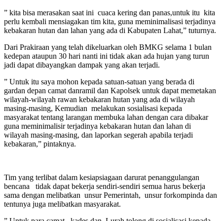
” kita bisa merasakan saat ini
cuaca kering dan panas,untuk itu
kita
perlu kembali mensiagakan tim kita, guna meminimalisasi terjadinya
kebakaran hutan dan lahan yang ada di Kabupaten Lahat,” tuturnya.
Dari Prakiraan yang telah dikeluarkan oleh BMKG selama 1 bulan
kedepan ataupun 30 hari nanti ini tidak akan ada hujan yang turun
jadi dapat dibayangkan dampak yang akan terjadi.
” Untuk itu saya mohon kepada satuan-satuan yang berada di
gardan depan camat danramil dan Kapolsek untuk dapat memetakan
wilayah-wilayah rawan kebakaran hutan yang ada di wilayah
masing-masing, Kemudian
melakukan sosialisasi kepada
masyarakat tentang larangan membuka lahan dengan cara dibakar
guna meminimalisir terjadinya kebakaran hutan dan lahan di
wilayah masing-masing, dan laporkan segerah apabila terjadi
kebakaran,” pintaknya.
Tim yang terlibat dalam kesiapsiagaan darurat penanggulangan
bencana
tidak dapat bekerja sendiri-sendiri semua harus bekerja
sama dengan melibatkan
unsur Pemerintah,
unsur forkompinda dan
tentunya juga melibatkan masyarakat.
” Untuk para camat,
kades dan
Lurah tolong di sosialisasi kepada