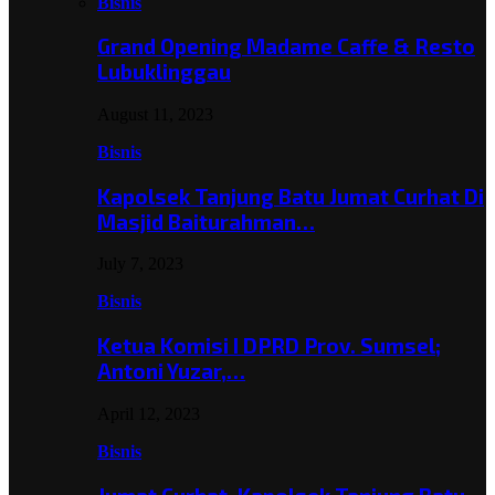
Bisnis
Grand Opening Madame Caffe & Resto
Lubuklinggau
August 11, 2023
Bisnis
Kapolsek Tanjung Batu Jumat Curhat Di
Masjid Baiturahman…
July 7, 2023
Bisnis
Ketua Komisi I DPRD Prov. Sumsel;
Antoni Yuzar,…
April 12, 2023
Bisnis