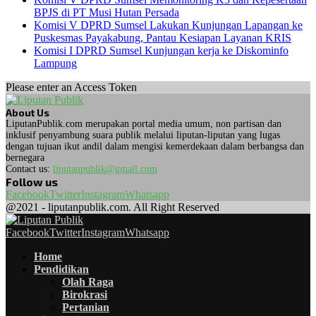
BPJS di PT Musi Hutan Persada
Komisi V DPRD Sumsel Lakukan Kunjungan Lapangan ke
Puskesmas Payakabung, Pantau Kesiapan Layanan KRIS
Komisi I DPRD Sumsel Kunjungan kerja ke Diskominfo
Lampung
Please enter an Access Token
About Us
LiputanPublik.com merupakan portal media umum, non partisan dan
inklusif penyambung suara publik melalui liputan-liputan yang lugas
dengan tujuan ikut andil dalam mengisi kemerdekaan dalam berbangsa dan
bernegara
Contact us:
liputanpublik@gmail.com
Follow us
Facebook
Twitter
Instagram
Whatsapp
@2021 - liputanpublik.com. All Right Reserved
Facebook
Twitter
Instagram
Whatsapp
Home
Pendidikan
Olah Raga
Birokrasi
Pertanian