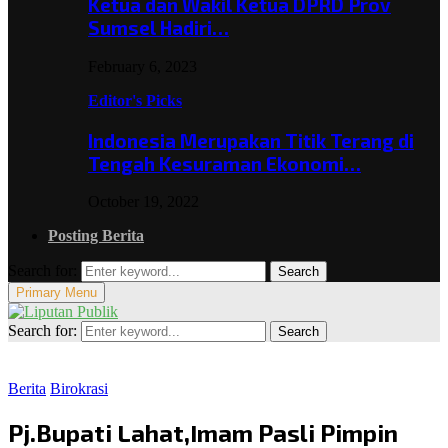
Ketua dan Wakil Ketua DPRD Prov
Sumsel Hadiri…
February 6, 2023
Editor's Picks
Indonesia Merupakan Titik Terang di
Tengah Kesuraman Ekonomi…
October 19, 2022
Posting Berita
Search for:
Search
Primary Menu
Search for:
Search
Berita
Birokrasi
Pj.Bupati Lahat,Imam Pasli Pimpin