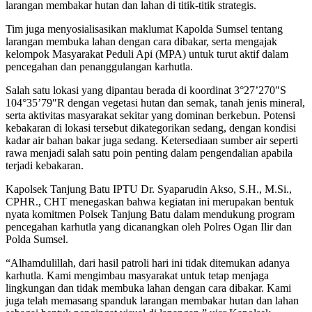
larangan membakar hutan dan lahan di titik-titik strategis.
Tim juga menyosialisasikan maklumat Kapolda Sumsel tentang
larangan membuka lahan dengan cara dibakar, serta mengajak
kelompok Masyarakat Peduli Api (MPA) untuk turut aktif dalam
pencegahan dan penanggulangan karhutla.
Salah satu lokasi yang dipantau berada di koordinat 3°27’270″S
104°35’79″R dengan vegetasi hutan dan semak, tanah jenis mineral,
serta aktivitas masyarakat sekitar yang dominan berkebun. Potensi
kebakaran di lokasi tersebut dikategorikan sedang, dengan kondisi
kadar air bahan bakar juga sedang. Ketersediaan sumber air seperti
rawa menjadi salah satu poin penting dalam pengendalian apabila
terjadi kebakaran.
Kapolsek Tanjung Batu IPTU Dr. Syaparudin Akso, S.H., M.Si.,
CPHR., CHT menegaskan bahwa kegiatan ini merupakan bentuk
nyata komitmen Polsek Tanjung Batu dalam mendukung program
pencegahan karhutla yang dicanangkan oleh Polres Ogan Ilir dan
Polda Sumsel.
“Alhamdulillah, dari hasil patroli hari ini tidak ditemukan adanya
karhutla. Kami mengimbau masyarakat untuk tetap menjaga
lingkungan dan tidak membuka lahan dengan cara dibakar. Kami
juga telah memasang spanduk larangan membakar hutan dan lahan