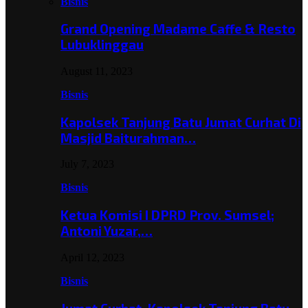
Bisnis
Grand Opening Madame Caffe & Resto
Lubuklinggau
August 11, 2023
Bisnis
Kapolsek Tanjung Batu Jumat Curhat Di
Masjid Baiturahman…
July 7, 2023
Bisnis
Ketua Komisi I DPRD Prov. Sumsel;
Antoni Yuzar,…
April 12, 2023
Bisnis