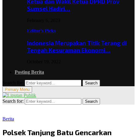
Ketua dan Wakil Ketua DPRD Prov
Sumsel Hadiri…
February 6, 2023
Editor's Picks
Indonesia Merupakan Titik Terang di
Tengah Kesuraman Ekonomi…
October 19, 2022
Posting Berita
Search for:
Search
Primary Menu
Search for:
Search
Berita
Polsek Tanjung Batu Gencarkan