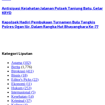
Antisipasi Kejahatan Jalanan Polsek Tanjung Batu, Gelar
KRYD
Kapolsek Hadiri Pembukaan Turnamen Bulu Tangkis
Polres Ogan Ilir, Dalam Rangka Hut Bhayangkara Ke-77
Kategori Liputan
Agama
(102)
Berita
(1,776)
Birokrasi
(411)
Bisnis
(18)
Editor's Picks
(22)
Ekonomi
(11)
Hukum
(253)
Internasional
(5)
Kesehatan
(14)
Kriminal
(37)
Kuliner
(4)