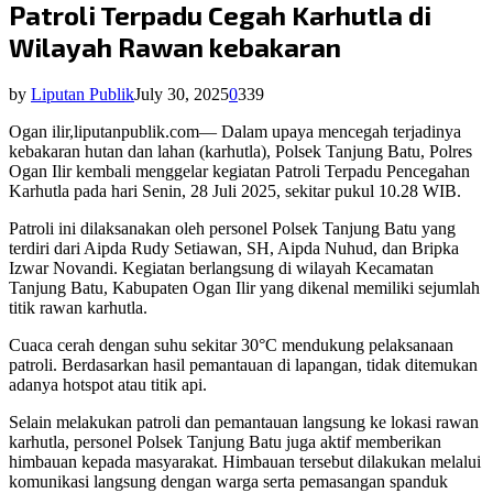
Patroli Terpadu Cegah Karhutla di
Wilayah Rawan kebakaran
by
Liputan Publik
July 30, 2025
0
339
Ogan ilir,liputanpublik.com— Dalam upaya mencegah terjadinya
kebakaran hutan dan lahan (karhutla), Polsek Tanjung Batu, Polres
Ogan Ilir kembali menggelar kegiatan Patroli Terpadu Pencegahan
Karhutla pada hari Senin, 28 Juli 2025, sekitar pukul 10.28 WIB.
Patroli ini dilaksanakan oleh personel Polsek Tanjung Batu yang
terdiri dari Aipda Rudy Setiawan, SH, Aipda Nuhud, dan Bripka
Izwar Novandi. Kegiatan berlangsung di wilayah Kecamatan
Tanjung Batu, Kabupaten Ogan Ilir yang dikenal memiliki sejumlah
titik rawan karhutla.
Cuaca cerah dengan suhu sekitar 30°C mendukung pelaksanaan
patroli. Berdasarkan hasil pemantauan di lapangan, tidak ditemukan
adanya hotspot atau titik api.
Selain melakukan patroli dan pemantauan langsung ke lokasi rawan
karhutla, personel Polsek Tanjung Batu juga aktif memberikan
himbauan kepada masyarakat. Himbauan tersebut dilakukan melalui
komunikasi langsung dengan warga serta pemasangan spanduk