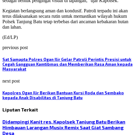
sebagai bentuk pengingat visual di lapangan,” ujar Kapolsek.
Kegiatan berlangsung aman dan kondusif. Patroli terpadu ini akan
terus dilaksanakan secara rutin untuk memastikan wilayah hukum
Polsek Tanjung Batu tetap terbebas dari ancaman kebakaran hutan
dan lahan.
(Ed/LP)
previous post
Sat Samapta Polres Ogan Ilir Gelar Patroli Perintis Presisi untuk
Cegah Gangguan Kamtibmas dan Memberikan Rasa Aman kepada
Masyarakat
next post
Kapolres Ogan Ilir Berikan Bantuan Kursi Roda dan Sembako
kepada Anak Disabilitas di Tanjung Batu
Liputan Terkait
Didampingi Kanit res, Kapolsek Tanjung Batu Berikan
Himbauan Larangan Musix Remix Saat Giat Sambang
Desa