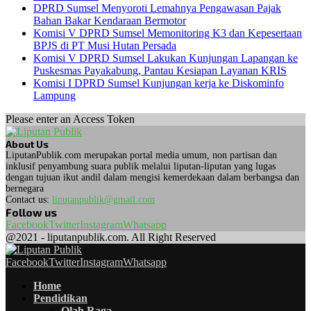
DPRD Sumsel Menyoroti Lemahnya Pengawasan Pajak
Bahan Bakar Kendaraan Bermotor
Komisi V DPRD Sumsel Memonitoring K3 dan Kepesertaan
BPJS di PT Musi Hutan Persada
Komisi V DPRD Sumsel Lakukan Kunjungan Lapangan ke
Puskesmas Payakabung, Pantau Kesiapan Layanan KRIS
Komisi I DPRD Sumsel Kunjungan kerja ke Diskominfo
Lampung
Please enter an Access Token
About Us
LiputanPublik.com merupakan portal media umum, non partisan dan
inklusif penyambung suara publik melalui liputan-liputan yang lugas
dengan tujuan ikut andil dalam mengisi kemerdekaan dalam berbangsa dan
bernegara
Contact us:
liputanpublik@gmail.com
Follow us
Facebook
Twitter
Instagram
Whatsapp
@2021 - liputanpublik.com. All Right Reserved
Facebook
Twitter
Instagram
Whatsapp
Home
Pendidikan
Olah Raga