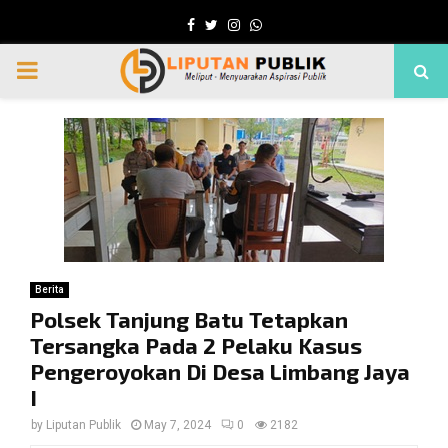
Facebook
Twitter
Instagram
Whatsapp
PRIMARY
MENU
Berita
Polsek Tanjung Batu Tetapkan
Tersangka Pada 2 Pelaku Kasus
Pengeroyokan Di Desa Limbang Jaya
I
by
Liputan Publik
May 7, 2024
0
2182