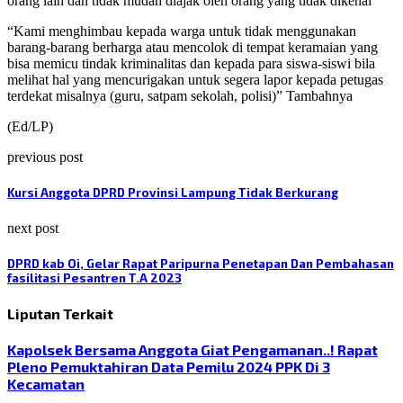
orang lain dan tidak mudah diajak oleh orang yang tidak dikenal
“Kami menghimbau kepada warga untuk tidak menggunakan
barang-barang berharga atau mencolok di tempat keramaian yang
bisa memicu tindak kriminalitas dan kepada para siswa-siswi bila
melihat hal yang mencurigakan untuk segera lapor kepada petugas
terdekat misalnya (guru, satpam sekolah, polisi)” Tambahnya
(Ed/LP)
previous post
Kursi Anggota DPRD Provinsi Lampung Tidak Berkurang
next post
DPRD kab Oi, Gelar Rapat Paripurna Penetapan Dan Pembahasan
fasilitasi Pesantren T.A 2023
Liputan Terkait
Kapolsek Bersama Anggota Giat Pengamanan..! Rapat
Pleno Pemuktahiran Data Pemilu 2024 PPK Di 3
Kecamatan