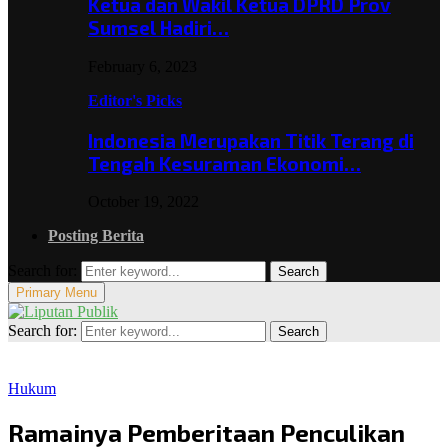
Ketua dan Wakil Ketua DPRD Prov
Sumsel Hadiri…
February 6, 2023
Editor's Picks
Indonesia Merupakan Titik Terang di
Tengah Kesuraman Ekonomi…
October 19, 2022
Posting Berita
Search for:
Search
Primary Menu
Search for:
Search
Hukum
Ramainya Pemberitaan Penculikan