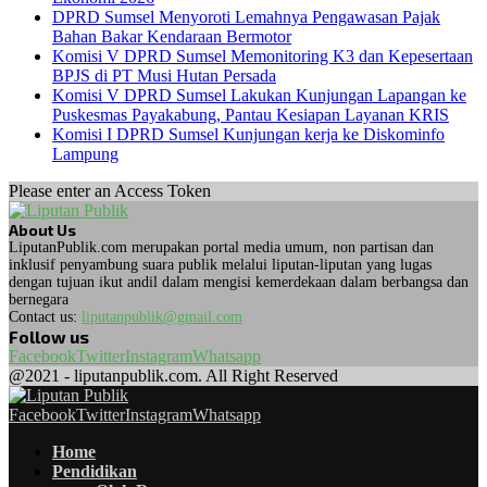
DPRD Sumsel Menyoroti Lemahnya Pengawasan Pajak
Bahan Bakar Kendaraan Bermotor
Komisi V DPRD Sumsel Memonitoring K3 dan Kepesertaan
BPJS di PT Musi Hutan Persada
Komisi V DPRD Sumsel Lakukan Kunjungan Lapangan ke
Puskesmas Payakabung, Pantau Kesiapan Layanan KRIS
Komisi I DPRD Sumsel Kunjungan kerja ke Diskominfo
Lampung
Please enter an Access Token
About Us
LiputanPublik.com merupakan portal media umum, non partisan dan
inklusif penyambung suara publik melalui liputan-liputan yang lugas
dengan tujuan ikut andil dalam mengisi kemerdekaan dalam berbangsa dan
bernegara
Contact us:
liputanpublik@gmail.com
Follow us
Facebook
Twitter
Instagram
Whatsapp
@2021 - liputanpublik.com. All Right Reserved
Facebook
Twitter
Instagram
Whatsapp
Home
Pendidikan