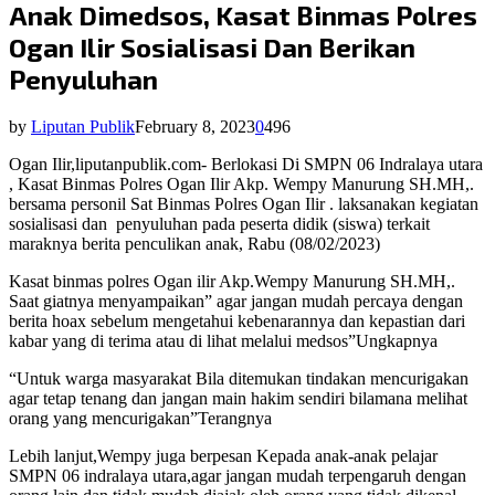
Anak Dimedsos, Kasat Binmas Polres
Ogan Ilir Sosialisasi Dan Berikan
Penyuluhan
by
Liputan Publik
February 8, 2023
0
496
Ogan Ilir,liputanpublik.com- Berlokasi Di SMPN 06 Indralaya utara
, Kasat Binmas Polres Ogan Ilir Akp. Wempy Manurung SH.MH,.
bersama personil Sat Binmas Polres Ogan Ilir . laksanakan kegiatan
sosialisasi dan
penyuluhan pada peserta didik (siswa) terkait
maraknya berita penculikan anak, Rabu (08/02/2023)
Kasat binmas polres Ogan ilir Akp.Wempy Manurung SH.MH,.
Saat giatnya menyampaikan” agar jangan mudah percaya dengan
berita hoax sebelum mengetahui kebenarannya dan kepastian dari
kabar yang di terima atau di lihat melalui medsos”Ungkapnya
“Untuk warga masyarakat Bila ditemukan tindakan mencurigakan
agar tetap tenang dan jangan main hakim sendiri bilamana melihat
orang yang mencurigakan”Terangnya
Lebih lanjut,Wempy juga berpesan Kepada anak-anak pelajar
SMPN 06 indralaya utara,agar jangan mudah terpengaruh dengan