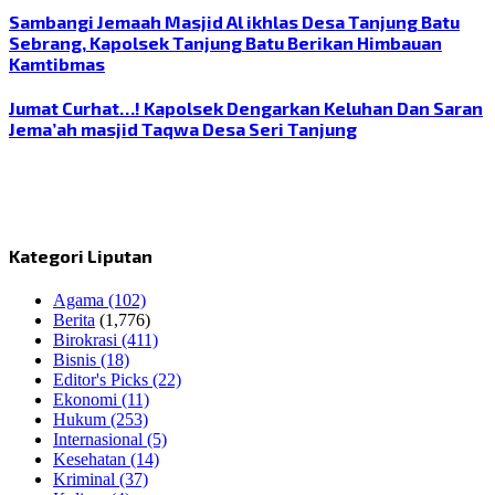
Sambangi Jemaah Masjid Al ikhlas Desa Tanjung Batu
Sebrang, Kapolsek Tanjung Batu Berikan Himbauan
Kamtibmas
Jumat Curhat…! Kapolsek Dengarkan Keluhan Dan Saran
Jema’ah masjid Taqwa Desa Seri Tanjung
Kategori Liputan
Agama
(102)
Berita
(1,776)
Birokrasi
(411)
Bisnis
(18)
Editor's Picks
(22)
Ekonomi
(11)
Hukum
(253)
Internasional
(5)
Kesehatan
(14)
Kriminal
(37)