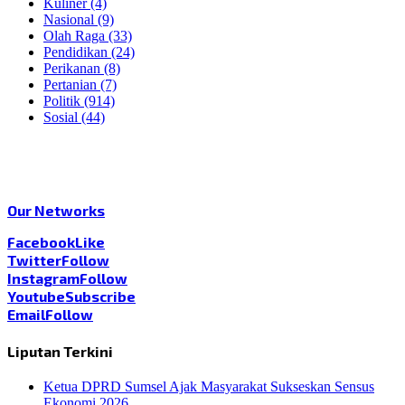
Kuliner
(4)
Nasional
(9)
Olah Raga
(33)
Pendidikan
(24)
Perikanan
(8)
Pertanian
(7)
Politik
(914)
Sosial
(44)
Our Networks
Facebook
Like
Twitter
Follow
Instagram
Follow
Youtube
Subscribe
Email
Follow
Liputan Terkini
Ketua DPRD Sumsel Ajak Masyarakat Sukseskan Sensus
Ekonomi 2026