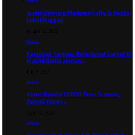
Bisnis
Grand Opening Madame Caffe & Resto
Lubuklinggau
August 11, 2023
Bisnis
Kapolsek Tanjung Batu Jumat Curhat Di
Masjid Baiturahman…
July 7, 2023
Bisnis
Ketua Komisi I DPRD Prov. Sumsel;
Antoni Yuzar,…
April 12, 2023
Bisnis