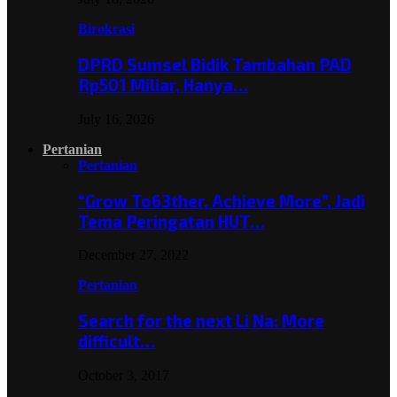
Birokrasi
DPRD Sumsel Bidik Tambahan PAD
Rp501 Miliar, Hanya…
July 16, 2026
Pertanian
Pertanian
“Grow To63ther, Achieve More”, Jadi
Tema Peringatan HUT…
December 27, 2022
Pertanian
Search for the next Li Na: More
difficult…
October 3, 2017