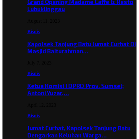
Grand Opening Madame Caffe & Resto
Lubuklinggau
August 11, 2023
Bisnis
Kapolsek Tanjung Batu Jumat Curhat Di
Masjid Baiturahman…
July 7, 2023
Bisnis
Ketua Komisi I DPRD Prov. Sumsel;
Antoni Yuzar,…
April 12, 2023
Bisnis
Jumat Curhat, Kapolsek Tanjung Batu
Dengarkan Keluhan Warga…