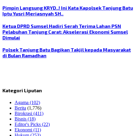
Pimpin Langsung KRYD..! Ini Kata Kapolsek Tanjung Batu
Iptu Yusri Meriasnyah SH,.
Ketua DPRD Sumsel Hadiri Serah Terima Lahan PSN
Pelabuhan Tanjung Carat: Akselerasi Ekonomi Sumsel
Dimulai
Polsek Tanjung Batu Bagikan Takjil kepada Masyarakat
di Bulan Ramadhan
Kategori Liputan
Agama
(102)
Berita
(1,776)
Birokrasi
(411)
Bisnis
(18)
Editor's Picks
(22)
Ekonomi
(11)
Hukum
(253)