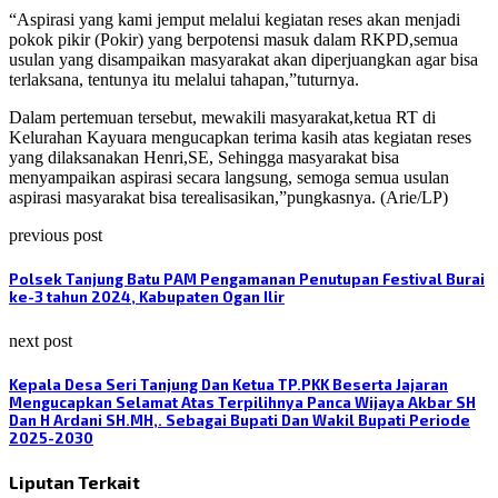
“Aspirasi yang kami jemput melalui kegiatan reses akan menjadi
pokok pikir (Pokir) yang berpotensi masuk dalam RKPD,semua
usulan yang disampaikan masyarakat akan diperjuangkan agar bisa
terlaksana, tentunya itu melalui tahapan,”tuturnya.
Dalam pertemuan tersebut, mewakili masyarakat,ketua RT di
Kelurahan Kayuara mengucapkan terima kasih atas kegiatan reses
yang dilaksanakan Henri,SE, Sehingga masyarakat bisa
menyampaikan aspirasi secara langsung, semoga semua usulan
aspirasi masyarakat bisa terealisasikan,”pungkasnya. (Arie/LP)
previous post
Polsek Tanjung Batu PAM Pengamanan Penutupan Festival Burai
ke-3 tahun 2024, Kabupaten Ogan Ilir
next post
Kepala Desa Seri Tanjung Dan Ketua TP.PKK Beserta Jajaran
Mengucapkan Selamat Atas Terpilihnya Panca Wijaya Akbar SH
Dan H Ardani SH.MH,. Sebagai Bupati Dan Wakil Bupati Periode
2025-2030
Liputan Terkait