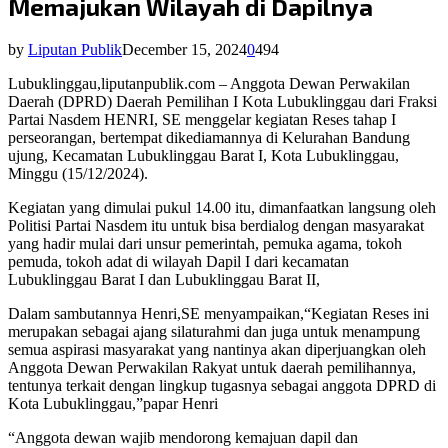
Memajukan Wilayah di Dapilnya
by
Liputan Publik
December 15, 2024
0
494
Lubuklinggau,liputanpublik.com – Anggota Dewan Perwakilan
Daerah (DPRD) Daerah Pemilihan I Kota Lubuklinggau dari Fraksi
Partai Nasdem HENRI, SE menggelar kegiatan Reses tahap I
perseorangan, bertempat dikediamannya di Kelurahan Bandung
ujung, Kecamatan Lubuklinggau Barat I, Kota Lubuklinggau,
Minggu (15/12/2024).
Kegiatan yang dimulai pukul 14.00 itu, dimanfaatkan langsung oleh
Politisi Partai Nasdem itu untuk bisa berdialog dengan masyarakat
yang hadir mulai dari unsur pemerintah, pemuka agama, tokoh
pemuda, tokoh adat di wilayah Dapil I dari kecamatan
Lubuklinggau Barat I dan Lubuklinggau Barat II,
Dalam sambutannya Henri,SE menyampaikan,“Kegiatan Reses ini
merupakan sebagai ajang silaturahmi dan juga untuk menampung
semua aspirasi masyarakat yang nantinya akan diperjuangkan oleh
Anggota Dewan Perwakilan Rakyat untuk daerah pemilihannya,
tentunya terkait dengan lingkup tugasnya sebagai anggota DPRD di
Kota Lubuklinggau,”papar Henri
“Anggota dewan wajib mendorong kemajuan dapil dan