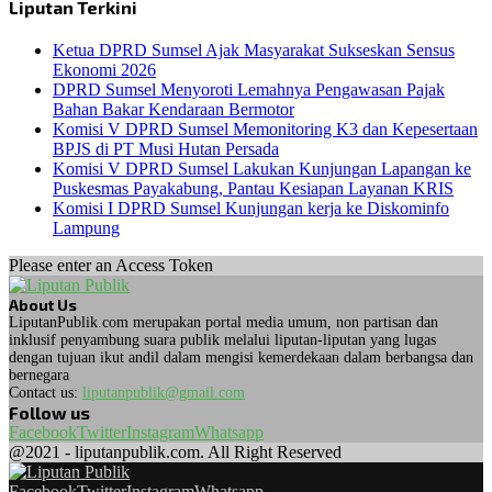
Liputan Terkini
Ketua DPRD Sumsel Ajak Masyarakat Sukseskan Sensus
Ekonomi 2026
DPRD Sumsel Menyoroti Lemahnya Pengawasan Pajak
Bahan Bakar Kendaraan Bermotor
Komisi V DPRD Sumsel Memonitoring K3 dan Kepesertaan
BPJS di PT Musi Hutan Persada
Komisi V DPRD Sumsel Lakukan Kunjungan Lapangan ke
Puskesmas Payakabung, Pantau Kesiapan Layanan KRIS
Komisi I DPRD Sumsel Kunjungan kerja ke Diskominfo
Lampung
Please enter an Access Token
About Us
LiputanPublik.com merupakan portal media umum, non partisan dan
inklusif penyambung suara publik melalui liputan-liputan yang lugas
dengan tujuan ikut andil dalam mengisi kemerdekaan dalam berbangsa dan
bernegara
Contact us:
liputanpublik@gmail.com
Follow us
Facebook
Twitter
Instagram
Whatsapp
@2021 - liputanpublik.com. All Right Reserved
Facebook
Twitter
Instagram
Whatsapp