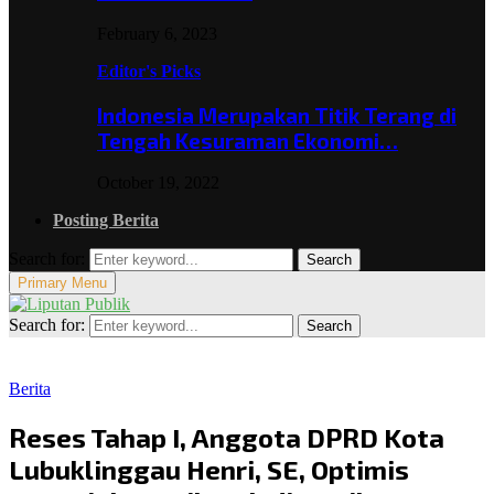
February 6, 2023
Editor's Picks
Indonesia Merupakan Titik Terang di
Tengah Kesuraman Ekonomi…
October 19, 2022
Posting Berita
Search for:
Search
Primary Menu
Search for:
Search
Berita
Reses Tahap I, Anggota DPRD Kota
Lubuklinggau Henri, SE, Optimis