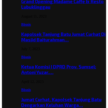
Grand Opening Madame Caffe & Resto
Lubuklinggau
August 11, 2023
Bisnis
Kapolsek Tanjung Batu Jumat Curhat Di
Masjid Baiturahman…
July 7, 2023
Bisnis
Ketua Komisi I DPRD Prov. Sumsel;
Antoni Yuzar,…
April 12, 2023
Bisnis
Jumat Curhat, Kapolsek Tanjung Batu
Dengarkan Keluhan Warga…