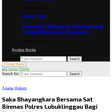
February 6, 2023
Editor's Picks
Indonesia Merupakan Titik Terang di
Tengah Kesuraman Ekonomi…
October 19, 2022
Posting Berita
Search for:
Search
Primary Menu
Search for:
Search
Agama
Hukum
Saka Bhayangkara Bersama Sat
Binmas Polres Lubuklinggau Bagi