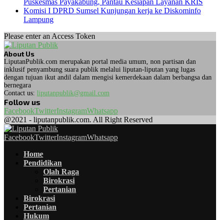
Puskesmas Payakabung, Pantau Kesiapan Layanan KRIS
Komisi I DPRD Sumsel Kunjungan kerja ke Diskominfo
Lampung
Please enter an Access Token
About Us
LiputanPublik.com merupakan portal media umum, non partisan dan
inklusif penyambung suara publik melalui liputan-liputan yang lugas
dengan tujuan ikut andil dalam mengisi kemerdekaan dalam berbangsa dan
bernegara
Contact us:
liputanpublik@gmail.com
Follow us
Facebook
Twitter
Instagram
Whatsapp
@2021 - liputanpublik.com. All Right Reserved
Facebook
Twitter
Instagram
Whatsapp
Home
Pendidikan
Olah Raga
Birokrasi
Pertanian
Birokrasi
Pertanian
Hukum