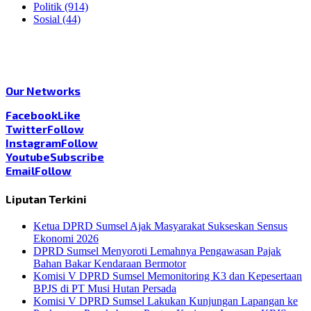
Politik
(914)
Sosial
(44)
Our Networks
Facebook
Like
Twitter
Follow
Instagram
Follow
Youtube
Subscribe
Email
Follow
Liputan Terkini
Ketua DPRD Sumsel Ajak Masyarakat Sukseskan Sensus
Ekonomi 2026
DPRD Sumsel Menyoroti Lemahnya Pengawasan Pajak
Bahan Bakar Kendaraan Bermotor
Komisi V DPRD Sumsel Memonitoring K3 dan Kepesertaan
BPJS di PT Musi Hutan Persada
Komisi V DPRD Sumsel Lakukan Kunjungan Lapangan ke