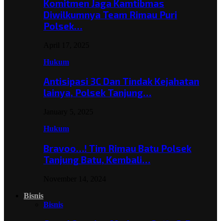
Komitmen Jaga Kamtibmas
Diwilkumnya Team Rimau Puri
Polsek…
April 17, 2025
Hukum
Antisipasi 3C Dan Tindak Kejahatan
lainya, Polsek Tanjung…
January 5, 2025
Hukum
Bravoo…! Tim Rimau Batu Polsek
Tanjung Batu, Kembali…
November 14, 2024
Bisnis
Bisnis