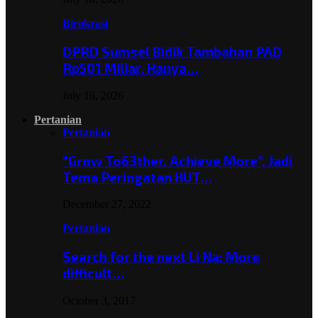
Birokrasi
DPRD Sumsel Bidik Tambahan PAD
Rp501 Miliar, Hanya…
July 16, 2026
Pertanian
Pertanian
“Grow To63ther, Achieve More”, Jadi
Tema Peringatan HUT…
December 27, 2022
Pertanian
Search for the next Li Na: More
difficult…
October 3, 2017