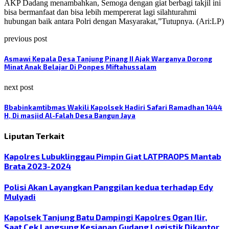
AKP Dadang menambahkan, Semoga dengan giat berbagi takjil ini
bisa bermanfaat dan bisa lebih mempererat lagi silahturahmi
hubungan baik antara Polri dengan Masyarakat,”Tutupnya. (Ari:LP)
previous post
Asmawi Kepala Desa Tanjung Pinang II Ajak Warganya Dorong
Minat Anak Belajar Di Ponpes Miftahussalam
next post
Bbabinkamtibmas Wakili Kapolsek Hadiri Safari Ramadhan 1444
H, Di masjid Al-Falah Desa Bangun Jaya
Liputan Terkait
Kapolres Lubuklinggau Pimpin Giat LATPRAOPS Mantab
Brata 2023-2024
Polisi Akan Layangkan Panggilan kedua terhadap Edy
Mulyadi
Kapolsek Tanjung Batu Dampingi Kapolres Ogan Ilir,
Saat Cek Langsung Kesiapan Gudang Logistik Dikantor