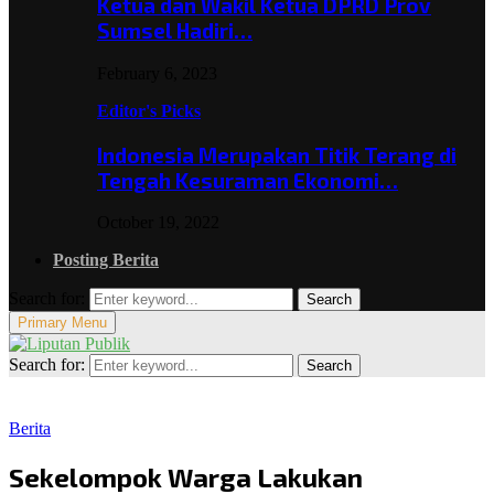
Ketua dan Wakil Ketua DPRD Prov
Sumsel Hadiri…
February 6, 2023
Editor's Picks
Indonesia Merupakan Titik Terang di
Tengah Kesuraman Ekonomi…
October 19, 2022
Posting Berita
Search for:
Search
Primary Menu
Search for:
Search
Berita
Sekelompok Warga Lakukan