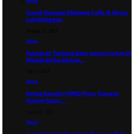
Bisnis
Grand Opening Madame Caffe & Resto
Lubuklinggau
August 11, 2023
Bisnis
Kapolsek Tanjung Batu Jumat Curhat Di
Masjid Baiturahman…
July 7, 2023
Bisnis
Ketua Komisi I DPRD Prov. Sumsel;
Antoni Yuzar,…
April 12, 2023
Bisnis