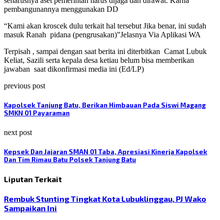
seharusnya aset pemerintah harus dijaga dan dirawat. Karna
pembangunannya menggunakan DD
“Kami akan kroscek dulu terkait hal tersebut Jika benar, ini sudah
masuk Ranah
pidana (pengrusakan)”Jelasnya Via Aplikasi WA
Terpisah , sampai dengan saat berita ini diterbitkan
Camat Lubuk
Keliat, Sazili serta kepala desa ketiau belum bisa memberikan
jawaban
saat dikonfirmasi media ini (Ed/LP)
previous post
Kapolsek Tanjung Batu, Berikan Himbauan Pada Siswi Magang
SMKN 01 Payaraman
next post
Kepsek Dan Jajaran SMAN 01 Taba, Apresiasi Kinerja Kapolsek
Dan Tim Rimau Batu Polsek Tanjung Batu
Liputan Terkait
Rembuk Stunting Tingkat Kota Lubuklinggau, PJ Wako
Sampaikan Ini