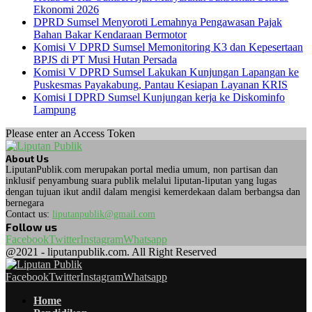
Ekonomi 2026
DPRD Sumsel Menyoroti Lemahnya Pengawasan Pajak
Bahan Bakar Kendaraan Bermotor
Komisi V DPRD Sumsel Memonitoring K3 dan Kepesertaan
BPJS di PT Musi Hutan Persada
Komisi V DPRD Sumsel Lakukan Kunjungan Lapangan ke
Puskesmas Payakabung, Pantau Kesiapan Layanan KRIS
Komisi I DPRD Sumsel Kunjungan kerja ke Diskominfo
Lampung
Please enter an Access Token
About Us
LiputanPublik.com merupakan portal media umum, non partisan dan
inklusif penyambung suara publik melalui liputan-liputan yang lugas
dengan tujuan ikut andil dalam mengisi kemerdekaan dalam berbangsa dan
bernegara
Contact us:
liputanpublik@gmail.com
Follow us
Facebook
Twitter
Instagram
Whatsapp
@2021 - liputanpublik.com. All Right Reserved
Facebook
Twitter
Instagram
Whatsapp
Home