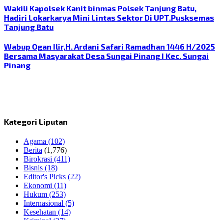
Wakili Kapolsek Kanit binmas Polsek Tanjung Batu,
Hadiri Lokarkarya Mini Lintas Sektor Di UPT.Pusksemas
Tanjung Batu
Wabup Ogan Ilir,H. Ardani Safari Ramadhan 1446 H/2025
Bersama Masyarakat Desa Sungai Pinang I Kec. Sungai
Pinang
Kategori Liputan
Agama
(102)
Berita
(1,776)
Birokrasi
(411)
Bisnis
(18)
Editor's Picks
(22)
Ekonomi
(11)
Hukum
(253)
Internasional
(5)
Kesehatan
(14)