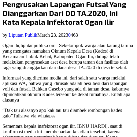
Pengrusakan Lapangan Futsal Yang
Dianggarkan Dari DD TA.2020, Ini
Kata Kepala Infektorat Ogan Ilir
by
Liputan Publik
March 23, 2023
0
463
Ogan ilir,liputanpublik.com –Sekelompok warga atau karang taruna
yang mengatas namakan Oknum Kepala Desa (Kades) di
Kecamatan Lubuk Keliat, Kabupaten Ogan Ilir, diduga telah
melakukan pengrusakan aset desa berupa taman dan fasilitas olah
raga yang di anggarkan dari dana desa TA.2020 di desa tersebut.
Informasi yang diterima media ini, dari salah satu warga melalui
aplikasi WA, bahwa yang
dirusak adalah besi-besi dari lapangan
voli dan futsal. Bahkan Gasebo yang ada di taman desa, kabarnya
dipindahkan oknum Kades tersebut ke dekat rumahnya. Entah apa
alasanya
“Dak tau alasanyo apo kak tau-tau diambek rombongan kades
galo”Tulisnya via whatapss
Sementara kepala insfektorat ogan ilir, IBNU HARDI,. saat di
konfirmasi media ini
membenarkan kejadian tersebut, karena