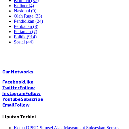
Kriminal
(37)
Kuliner
(4)
Nasional
(9)
Olah Raga
(33)
Pendidikan
(24)
Perikanan
(8)
Pertanian
(7)
Politik
(914)
Sosial
(44)
Our Networks
Facebook
Like
Twitter
Follow
Instagram
Follow
Youtube
Subscribe
Email
Follow
Liputan Terkini
Ketua DPRD Sumsel Ajak Masyarakat Sukseskan Sensus