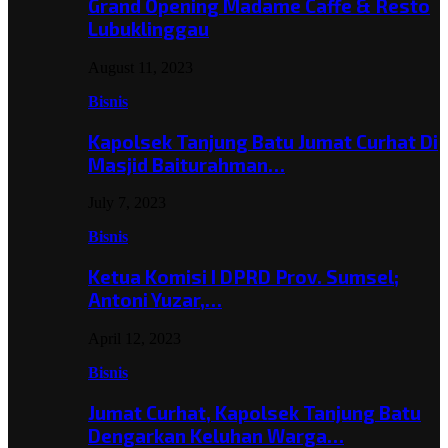
Grand Opening Madame Caffe & Resto
Lubuklinggau
August 11, 2023
Bisnis
Kapolsek Tanjung Batu Jumat Curhat Di
Masjid Baiturahman…
July 7, 2023
Bisnis
Ketua Komisi I DPRD Prov. Sumsel;
Antoni Yuzar,…
April 12, 2023
Bisnis
Jumat Curhat, Kapolsek Tanjung Batu
Dengarkan Keluhan Warga…