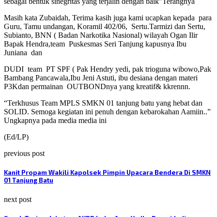
sebagai bentuk sinegritas yang terjalin dengan baik”Terangnya
Masih kata Zubaidah, Terima kasih juga kami ucapkan kepada
para
Guru, Tamu undangan, Koramil 402/06,
Sertu.Tarmizi dan Sertu,
Subianto, BNN ( Badan Narkotika Nasional) wilayah Ogan Ilir
Bapak Hendra,team
Puskesmas Seri Tanjung kapusnya Ibu
Juniana
dan
DUDI
team
PT SPF ( Pak Hendry yedi, pak trioguna wibowo,Pak
Bambang Pancawala,Ibu Jeni Astuti, ibu desiana dengan materi
P3Kdan permainan
OUTBONDnya yang kreatif& kkrennn.
“Terkhusus Team MPLS SMKN 01 tanjung batu yang hebat dan
SOLID. Semoga kegiatan ini penuh dengan kebarokahan Aamiin..”
Ungkapnya pada media media ini
(Ed/LP)
previous post
Kanit Propam Wakili Kapolsek Pimpin Upacara Bendera Di SMKN
01 Tanjung Batu
next post