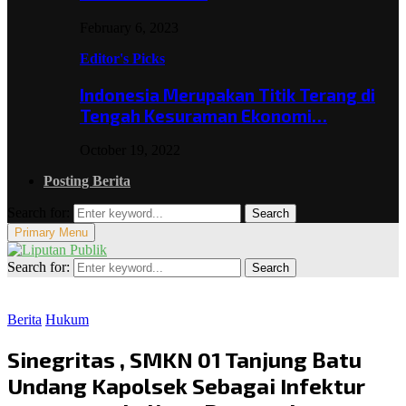
February 6, 2023
Editor's Picks
Indonesia Merupakan Titik Terang di
Tengah Kesuraman Ekonomi…
October 19, 2022
Posting Berita
Search for:
Search
Primary Menu
Search for:
Search
Berita
Hukum
Sinegritas , SMKN 01 Tanjung Batu
Undang Kapolsek Sebagai Infektur