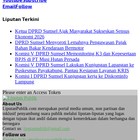
Email
Follow
Liputan Terkini
Ketua DPRD Sumsel Ajak Masyarakat Sukseskan Sensus
Ekonomi 2026
DPRD Sumsel Menyoroti Lemahnya Pengawasan Pajak
Bahan Bakar Kendaraan Bermotor
Komisi V DPRD Sumsel Memonitoring K3 dan Kepesertaan
BPJS di PT Musi Hutan Persada
Komisi V DPRD Sumsel Lakukan Kunjungan Lapangan ke
Puskesmas Payakabung, Pantau Kesiapan Layanan KRIS
Komisi I DPRD Sumsel Kunjungan kerja ke Diskominfo
Lampung
Please enter an Access Token
About Us
LiputanPublik.com merupakan portal media umum, non partisan dan
inklusif penyambung suara publik melalui liputan-liputan yang lugas
dengan tujuan ikut andil dalam mengisi kemerdekaan dalam berbangsa dan
bernegara
Contact us:
liputanpublik@gmail.com
Follow us
Facebook
Twitter
Instagram
Whatsapp