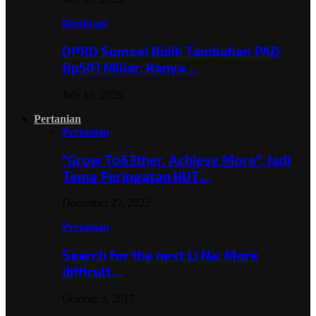
Birokrasi
DPRD Sumsel Bidik Tambahan PAD
Rp501 Miliar, Hanya…
July 16, 2026
Pertanian
Pertanian
“Grow To63ther, Achieve More”, Jadi
Tema Peringatan HUT…
December 27, 2022
Pertanian
Search for the next Li Na: More
difficult…
October 3, 2017