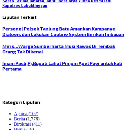
Serah Terima Jabatan,,AKBP Indra Arya Yudha Resmi Jadi
Kapolres Lubuklinggau
Liputan Terkait
Personel Polsek Tanjung Batu Amankan Kampanye
Dialogis dan Lakukan Cooling System Berikan Imbauan
Miris…Warga Sumberharta Musi Rawas Di Tembak
Orang Tak Dikenal
Imam Pasli,Pj.Bupati Lahat Pimpin Apel Pagi untuk kali
Pertama
Kategori Liputan
Agama
(102)
Berita
(1,776)
Birokrasi
(411)
Bisnis
(18)