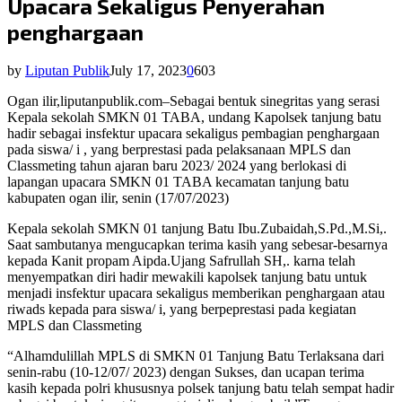
Upacara Sekaligus Penyerahan
penghargaan
by
Liputan Publik
July 17, 2023
0
603
Ogan ilir,liputanpublik.com–Sebagai bentuk sinegritas yang serasi
Kepala sekolah SMKN 01 TABA, undang Kapolsek tanjung batu
hadir sebagai insfektur upacara sekaligus pembagian penghargaan
pada siswa/ i , yang berprestasi pada pelaksanaan MPLS dan
Classmeting tahun ajaran baru 2023/ 2024 yang berlokasi di
lapangan upacara SMKN 01 TABA kecamatan tanjung batu
kabupaten ogan ilir, senin (17/07/2023)
Kepala sekolah SMKN 01 tanjung Batu Ibu.Zubaidah,S.Pd.,M.Si,.
Saat sambutanya mengucapkan terima kasih yang sebesar-besarnya
kepada Kanit propam Aipda.Ujang Safrullah SH,. karna telah
menyempatkan diri hadir mewakili kapolsek tanjung batu untuk
menjadi insfektur upacara sekaligus memberikan penghargaan atau
riwads kepada para siswa/ i, yang berpeprestasi pada kegiatan
MPLS dan Classmeting
“Alhamdulillah MPLS di SMKN 01 Tanjung Batu Terlaksana dari
senin-rabu (10-12/07/ 2023) dengan Sukses, dan ucapan terima
kasih kepada polri khususnya polsek tanjung batu telah sempat hadir