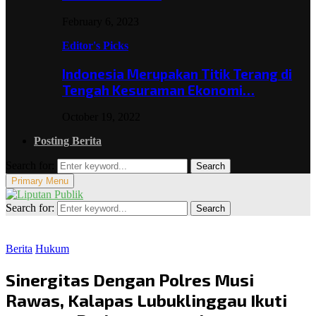
February 6, 2023
Editor's Picks
Indonesia Merupakan Titik Terang di
Tengah Kesuraman Ekonomi…
October 19, 2022
Posting Berita
Search for:
Search
Primary Menu
Search for:
Search
Berita
Hukum
Sinergitas Dengan Polres Musi
Rawas, Kalapas Lubuklinggau Ikuti