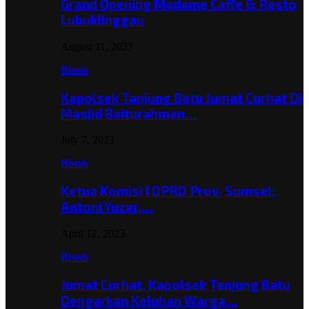
Grand Opening Madame Caffe & Resto
Lubuklinggau
August 11, 2023
Bisnis
Kapolsek Tanjung Batu Jumat Curhat Di
Masjid Baiturahman…
July 7, 2023
Bisnis
Ketua Komisi I DPRD Prov. Sumsel;
Antoni Yuzar,…
April 12, 2023
Bisnis
Jumat Curhat, Kapolsek Tanjung Batu
Dengarkan Keluhan Warga…