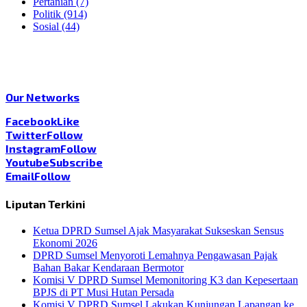
Pertanian
(7)
Politik
(914)
Sosial
(44)
Our Networks
Facebook
Like
Twitter
Follow
Instagram
Follow
Youtube
Subscribe
Email
Follow
Liputan Terkini
Ketua DPRD Sumsel Ajak Masyarakat Sukseskan Sensus
Ekonomi 2026
DPRD Sumsel Menyoroti Lemahnya Pengawasan Pajak
Bahan Bakar Kendaraan Bermotor
Komisi V DPRD Sumsel Memonitoring K3 dan Kepesertaan
BPJS di PT Musi Hutan Persada
Komisi V DPRD Sumsel Lakukan Kunjungan Lapangan ke