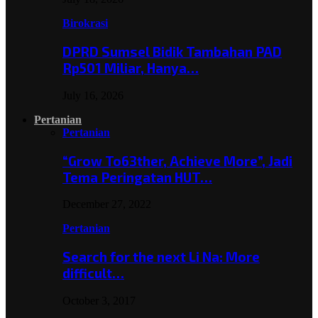
Birokrasi
DPRD Sumsel Bidik Tambahan PAD
Rp501 Miliar, Hanya…
July 16, 2026
Pertanian
Pertanian
“Grow To63ther, Achieve More”, Jadi
Tema Peringatan HUT…
December 27, 2022
Pertanian
Search for the next Li Na: More
difficult…
October 3, 2017