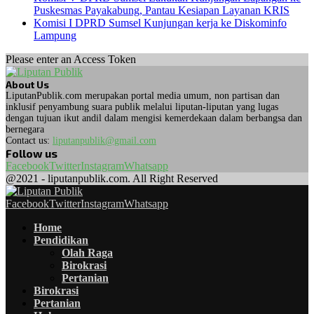
Puskesmas Payakabung, Pantau Kesiapan Layanan KRIS
Komisi I DPRD Sumsel Kunjungan kerja ke Diskominfo
Lampung
Please enter an Access Token
About Us
LiputanPublik.com merupakan portal media umum, non partisan dan
inklusif penyambung suara publik melalui liputan-liputan yang lugas
dengan tujuan ikut andil dalam mengisi kemerdekaan dalam berbangsa dan
bernegara
Contact us:
liputanpublik@gmail.com
Follow us
Facebook
Twitter
Instagram
Whatsapp
@2021 - liputanpublik.com. All Right Reserved
Facebook
Twitter
Instagram
Whatsapp
Home
Pendidikan
Olah Raga
Birokrasi
Pertanian
Birokrasi
Pertanian