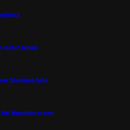
 setback
ch-watch tennis
ane Stephens falls
v for Shenzhen crown