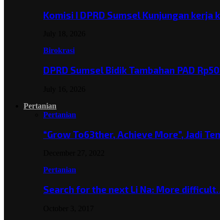
Komisi I DPRD Sumsel Kunjungan kerja 
July 18, 2026
Birokrasi
DPRD Sumsel Bidik Tambahan PAD Rp501
July 16, 2026
Pertanian
Pertanian
“Grow To63ther, Achieve More”, Jadi T
December 27, 2022
Pertanian
Search for the next Li Na: More difficul
October 3, 2017