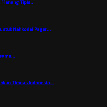
C Menang Tipis…
h untuk Nahkodai Pagar…
ersama…
ehkan Timnas Indonesia…