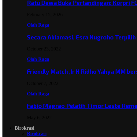
Ratu Dewa Buka Pertandingan: Korpri F
February 15, 2026
Olah Raga
Secara Aklamasi, Esra Nugroho Terpili
October 23, 2022
Olah Raga
Friendly Match ,Ir H Ridho Yahya MM b
October 7, 2022
Olah Raga
Fabio Magrao Pelatih Timor Leste Rem
May 6, 2022
Birokrasi
Birokrasi