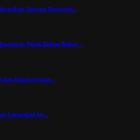
Sukseskan Sensus Ekonomi…
gawasan Pajak Bahan Bakar…
3 dan Kepesertaan…
gan Lapangan ke…