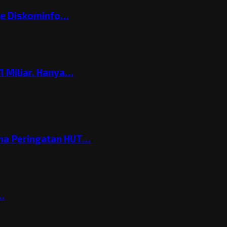
ke Diskominfo…
 Miliar, Hanya…
ema Peringatan HUT…
t…