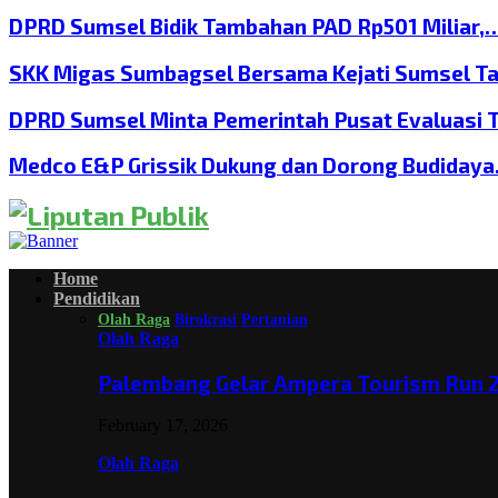
DPRD Sumsel Bidik Tambahan PAD Rp501 Miliar,
SKK Migas Sumbagsel Bersama Kejati Sumsel T
DPRD Sumsel Minta Pemerintah Pusat Evaluasi 
Medco E&P Grissik Dukung dan Dorong Budiday
Home
Pendidikan
Olah Raga
Birokrasi
Pertanian
Olah Raga
Palembang Gelar Ampera Tourism Run 2
February 17, 2026
Olah Raga