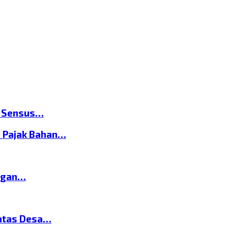
n Sensus…
 Pajak Bahan…
ngan…
atas Desa…