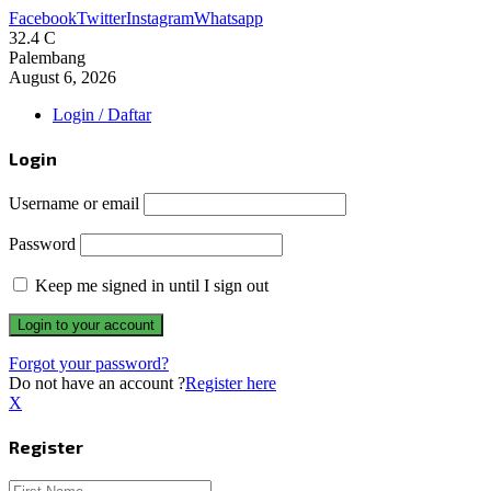
Facebook
Twitter
Instagram
Whatsapp
32.4
C
Palembang
August 6, 2026
Login / Daftar
Login
Username or email
Password
Keep me signed in until I sign out
Forgot your password?
Do not have an account ?
Register here
X
Register