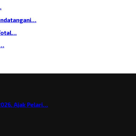
…
andatangani…
Total…
a…
026, Ajak Pelari…