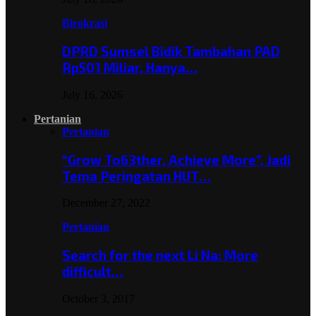
Birokrasi
DPRD Sumsel Bidik Tambahan PAD
Rp501 Miliar, Hanya…
July 16, 2026
Pertanian
Pertanian
“Grow To63ther, Achieve More”, Jadi
Tema Peringatan HUT…
December 27, 2022
Pertanian
Search for the next Li Na: More
difficult…
October 3, 2017