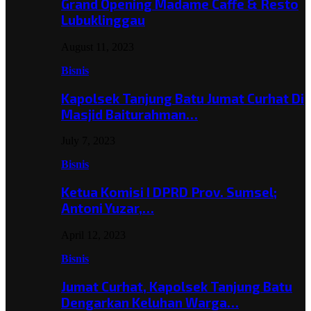
Grand Opening Madame Caffe & Resto
Lubuklinggau
August 11, 2023
Bisnis
Kapolsek Tanjung Batu Jumat Curhat Di
Masjid Baiturahman…
July 7, 2023
Bisnis
Ketua Komisi I DPRD Prov. Sumsel;
Antoni Yuzar,…
April 12, 2023
Bisnis
Jumat Curhat, Kapolsek Tanjung Batu
Dengarkan Keluhan Warga…