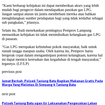
“Kami berharap kebijakan ini dapat memberikan akses yang lebih
mudah bagi pengecer dalam mendapatkan pasokan gas LPG.
Jangan sampai aturan ini justru membebani mereka atau bahkan
menghilangkan sumber pendapatan bagi yang tidak terdaftar sebagai
sub pangkalan,” jelasnya.
Selain itu, Budi menekankan pentingnya Pemprov Lampung
memastikan kebijakan ini tidak menimbulkan kelangkaan gas LPG
di pasaran.
“Gas LPG merupakan kebutuhan pokok masyarakat, baik untuk
rumah tangga maupun usaha. Oleh karena itu, Pemprov harus
bergerak cepat dalam mengantisipasi potensi kelangkaan, karena hal
ini dapat memicu keresahan dan kegaduhan di tengah masyarakat,”
tegasnya. (LF/LP)
previous post
Jumat Berkah :Polsek Tanjung Batu Bagikan Makanan Gratis Pada
Warga Yang Melintas Di Simpang 4 Tanjung Batu
next post
Polsek Tanjung Batu ogan ilir Laksanakan Pengecekan Lahan