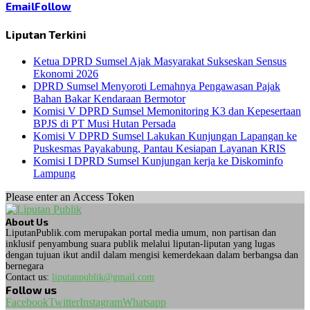
Email
Follow
Liputan Terkini
Ketua DPRD Sumsel Ajak Masyarakat Sukseskan Sensus
Ekonomi 2026
DPRD Sumsel Menyoroti Lemahnya Pengawasan Pajak
Bahan Bakar Kendaraan Bermotor
Komisi V DPRD Sumsel Memonitoring K3 dan Kepesertaan
BPJS di PT Musi Hutan Persada
Komisi V DPRD Sumsel Lakukan Kunjungan Lapangan ke
Puskesmas Payakabung, Pantau Kesiapan Layanan KRIS
Komisi I DPRD Sumsel Kunjungan kerja ke Diskominfo
Lampung
Please enter an Access Token
About Us
LiputanPublik.com merupakan portal media umum, non partisan dan
inklusif penyambung suara publik melalui liputan-liputan yang lugas
dengan tujuan ikut andil dalam mengisi kemerdekaan dalam berbangsa dan
bernegara
Contact us:
liputanpublik@gmail.com
Follow us
Facebook
Twitter
Instagram
Whatsapp