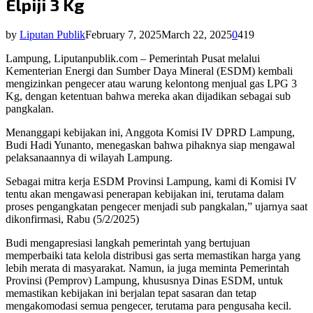
Elpiji 3 Kg
by
Liputan Publik
February 7, 2025
March 22, 2025
0
419
Lampung, Liputanpublik.com – Pemerintah Pusat melalui
Kementerian Energi dan Sumber Daya Mineral (ESDM) kembali
mengizinkan pengecer atau warung kelontong menjual gas LPG 3
Kg, dengan ketentuan bahwa mereka akan dijadikan sebagai sub
pangkalan.
Menanggapi kebijakan ini, Anggota Komisi IV DPRD Lampung,
Budi Hadi Yunanto, menegaskan bahwa pihaknya siap mengawal
pelaksanaannya di wilayah Lampung.
Sebagai mitra kerja ESDM Provinsi Lampung, kami di Komisi IV
tentu akan mengawasi penerapan kebijakan ini, terutama dalam
proses pengangkatan pengecer menjadi sub pangkalan,” ujarnya saat
dikonfirmasi, Rabu (5/2/2025)
Budi mengapresiasi langkah pemerintah yang bertujuan
memperbaiki tata kelola distribusi gas serta memastikan harga yang
lebih merata di masyarakat. Namun, ia juga meminta Pemerintah
Provinsi (Pemprov) Lampung, khususnya Dinas ESDM, untuk
memastikan kebijakan ini berjalan tepat sasaran dan tetap
mengakomodasi semua pengecer, terutama para pengusaha kecil.