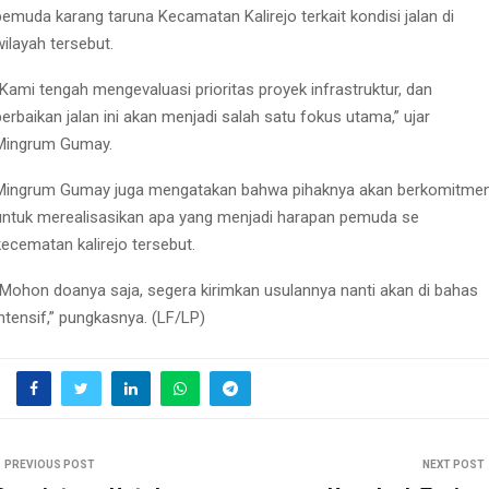
pemuda karang taruna Kecamatan Kalirejo terkait kondisi jalan di
wilayah tersebut.
“Kami tengah mengevaluasi prioritas proyek infrastruktur, dan
perbaikan jalan ini akan menjadi salah satu fokus utama,” ujar
Mingrum Gumay.
Mingrum Gumay juga mengatakan bahwa pihaknya akan berkomitme
untuk merealisasikan apa yang menjadi harapan pemuda se
kecematan kalirejo tersebut.
“Mohon doanya saja, segera kirimkan usulannya nanti akan di bahas
intensif,” pungkasnya. (LF/LP)
PREVIOUS POST
NEXT POST