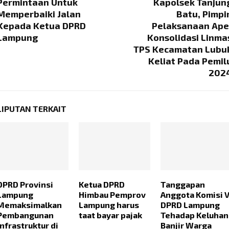
Permintaan Untuk
Kapolsek Tanjun
Memperbaiki Jalan
Batu, Pimpi
Kepada Ketua DPRD
Pelaksanaan Ape
Lampung
Konsolidasi Linma
TPS Kecamatan Lubu
Keliat Pada Pemil
202
LIPUTAN TERKAIT
DPRD Provinsi
Ketua DPRD
Tanggapan
Lampung
Himbau Pemprov
Anggota Komisi 
Memaksimalkan
Lampung harus
DPRD Lampung
Pembangunan
taat bayar pajak
Tehadap Keluhan
Infrastruktur di
Banjir Warga