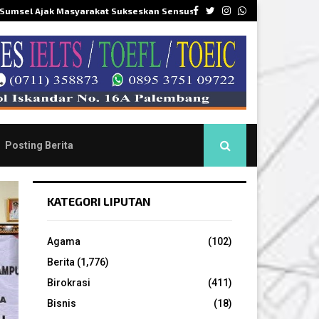
Facebook
Twitter
Instagram
Whatsapp
 Sumsel Ajak Masyarakat Sukseskan Sensus…
DPR
Posting Berita
KATEGORI LIPUTAN
Agama
(102)
Berita
(1,776)
Birokrasi
(411)
Bisnis
(18)