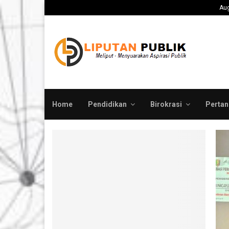
ah Pusat Evaluasi Total…
Medco E&P Grissik 
Aug
Home
Pendidikan
Birokrasi
Pertan