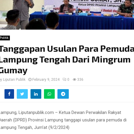
Politik
Tanggapan Usulan Para Pemud
Lampung Tengah Dari Mingrum
Gumay
by
Liputan Publik
February 9, 2024
0
336
Lampung, Liputanpublik.com – Ketua Dewan Perwakilan Rakyat
Daerah (DPRD) Provinsi Lampung tanggapi usulan para pemuda di
Lampung Tengah, Jum’at (9/2/2024)