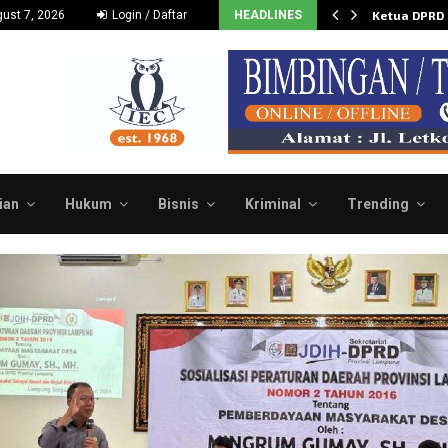
Dukung dan Dorong Budidaya…
ust 7, 2026
Login / Daftar
HEADLINES
Ketua DPRD
ian
Hukum
Bisnis
Kriminal
Trending