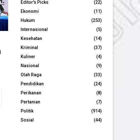
Editor's Picks
(22)
Ekonomi
(11)
Hukum
(253)
Internasional
(5)
Kesehatan
(14)
a
Kriminal
(37)
Kuliner
(4)
Nasional
(9)
Olah Raga
(33)
Pendidikan
(24)
Perikanan
(8)
Pertanian
(7)
Politik
(914)
Sosial
(44)