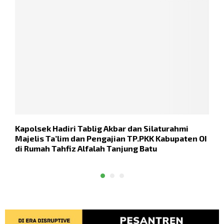
Kapolsek Hadiri Tablig Akbar dan Silaturahmi
K
Majelis Ta’lim dan Pengajian TP.PKK Kabupaten OI
H
di Rumah Tahfiz Alfalah Tanjung Batu
M