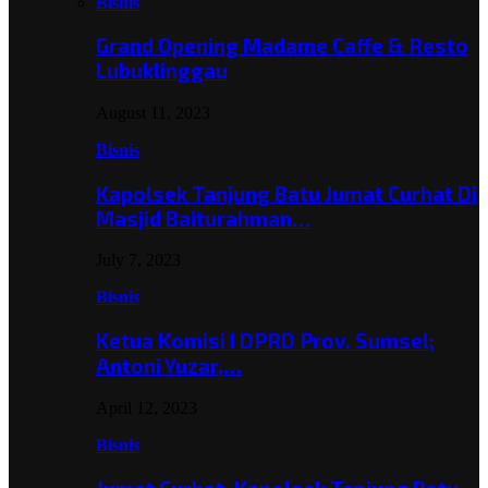
Bisnis
Grand Opening Madame Caffe & Resto
Lubuklinggau
August 11, 2023
Bisnis
Kapolsek Tanjung Batu Jumat Curhat Di
Masjid Baiturahman…
July 7, 2023
Bisnis
Ketua Komisi I DPRD Prov. Sumsel;
Antoni Yuzar,…
April 12, 2023
Bisnis