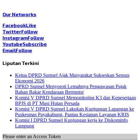
Our Networks
Facebook
Like
Twitter
Follow
Instagram
Follow
Youtube
Subscribe
Email
Follow
Liputan Terkini
Ketua DPRD Sumsel Ajak Masyarakat Sukseskan Sensus
Ekonomi 2026
DPRD Sumsel Menyoroti Lemahnya Pengawasan Pajak
Bahan Bakar Kendaraan Bermotor
Komisi V DPRD Sumsel Memonitoring K3 dan Kepesertaan
BPJS di PT Musi Hutan Persada
Komisi V DPRD Sumsel Lakukan Kunjungan Lapangan ke
Puskesmas Payakabung, Pantau Kesiapan Layanan KRIS
Komisi I DPRD Sumsel Kunjungan kerja ke Diskominfo
Lampung
Please enter an Access Token