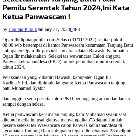
Pemilu Serentak Tahun 2024,Ini Kata
Ketua Panwascam !
by
Liputan Publik
January 31, 2023
0
488
Ogan Ilir,liputanpublik.com-Selasa (31/01/ 2022) sekitar pukul
08.00 wib bertempat di kantor Panwascam kecamatan Tanjung Batu
kabupaten Ogan Ilir provinsi sumatra selatan Bawaslu Kabupaten
Ogan Ilir melaksnakan
Seleksi tes wawancara Calon anggota
Panwas kelurahan/desa (PKD)
untuk pemilihan umum serentak
tahun 2024.
Pelaksanaan yang
dihadiri Bawaslu kabupaten Ogan Ilir
Karlina.S.Pd,.dan dipimpin langsung Ketua Panwascam tanjung
batu Muhamad Syakir
dan anggota serta peserta calon PKD berlangsung aman dan lancar
sampai dengan selesai
Ketua panwascam kecamatan tanjung batu Muhamad syakir saat
ditemui media ini usai giatnya menyampaikan”Adapun Jumlah
peserta seleksi tes Wawancara calon Panwas kelurahan/desa di
kecamatan Tanjung Batu kabupaten Ogan Ilir sebanyak 28 meliputi,