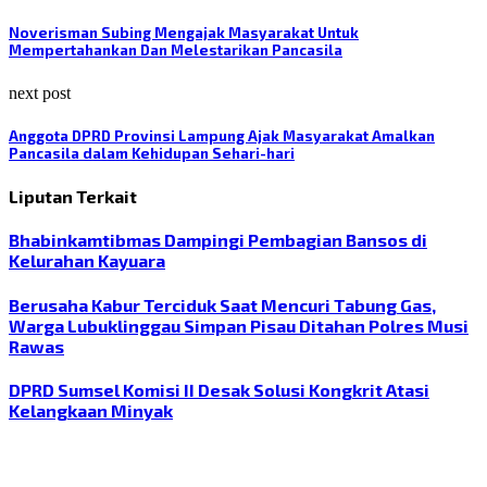
Noverisman Subing Mengajak Masyarakat Untuk
Mempertahankan Dan Melestarikan Pancasila
next post
Anggota DPRD Provinsi Lampung Ajak Masyarakat Amalkan
Pancasila dalam Kehidupan Sehari-hari
Liputan Terkait
Bhabinkamtibmas Dampingi Pembagian Bansos di
Kelurahan Kayuara
Berusaha Kabur Terciduk Saat Mencuri Tabung Gas,
Warga Lubuklinggau Simpan Pisau Ditahan Polres Musi
Rawas
DPRD Sumsel Komisi II Desak Solusi Kongkrit Atasi
Kelangkaan Minyak