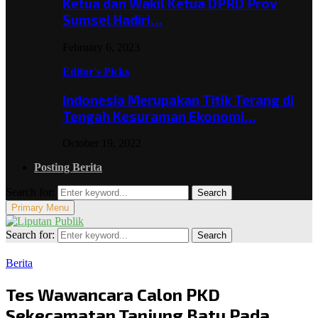
Ketua dan Wakil Ketua DPRD Prov
Sumsel Hadiri…
February 6, 2023
Editor's Picks
Indonesia Merupakan Titik Terang di
Tengah Kesuraman Ekonomi…
October 19, 2022
Posting Berita
Search for:
Search
Primary Menu
Search for:
Search
Berita
Tes Wawancara Calon PKD
Sekecamatan Tanjung Batu Pada