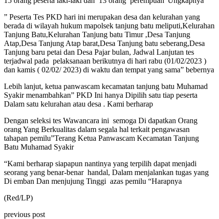
15 orang peserta laki-laki dan
13 orang
perempuan”Ungkapnya
” Peserta Tes PKD hari ini merupakan desa dan kelurahan yang
berada di wilayah hukum mapolsek tanjung batu meliputi,Kelurahan
Tanjung Batu,Kelurahan Tanjung batu Timur ,Desa Tanjung
Atap,Desa Tanjung Atap barat,Desa Tanjung batu seberang,Desa
Tanjung baru petai dan Desa Pajar bulan, Jadwal Lanjutan tes
terjadwal pada
pelaksanaan berikutnya di hari rabu (01/02/2023 )
dan kamis ( 02/02/ 2023) di waktu dan tempat yang sama” bebernya
Lebih lanjut, ketua panwascam kecamatan tanjung batu Muhamad
Syakir menambahkan” PKD Ini hanya Dipilih satu tiap peserta
Dalam satu kelurahan atau desa . Kami berharap
Dengan seleksi tes Wawancara ini
semoga Di dapatkan Orang
orang Yang Berkualitas dalam segala hal terkait pengawasan
tahapan pemilu”Terang Ketua Panwascam Kecamatan Tanjung
Batu Muhamad Syakir
“Kami berharap siapapun nantinya yang terpilih dapat menjadi
seorang yang benar-benar
handal, Dalam menjalankan tugas yang
Di emban Dan menjujung Tinggi
azas pemilu “Harapnya
(Red/LP)
previous post