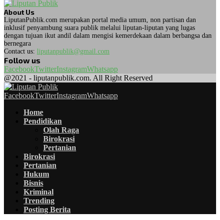
About Us
LiputanPublik.com merupakan portal media umum, non partisan dan
inklusif penyambung suara publik melalui liputan-liputan yang lugas
dengan tujuan ikut andil dalam mengisi kemerdekaan dalam berbangsa dan
bernegara
Contact us:
liputanpublik@gmail.com
Follow us
Facebook
Twitter
Instagram
Whatsapp
@2021 - liputanpublik.com. All Right Reserved
Facebook
Twitter
Instagram
Whatsapp
Home
Pendidikan
Olah Raga
Birokrasi
Pertanian
Birokrasi
Pertanian
Hukum
Bisnis
Kriminal
Trending
Posting Berita