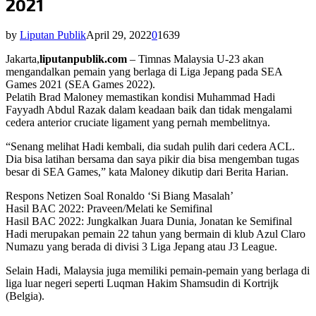
2021
by
Liputan Publik
April 29, 2022
0
1639
Jakarta,
liputanpublik.com
– Timnas Malaysia U-23 akan
mengandalkan pemain yang berlaga di Liga Jepang pada SEA
Games 2021 (SEA Games 2022).
Pelatih Brad Maloney memastikan kondisi Muhammad Hadi
Fayyadh Abdul Razak dalam keadaan baik dan tidak mengalami
cedera anterior cruciate ligament yang pernah membelitnya.
“Senang melihat Hadi kembali, dia sudah pulih dari cedera ACL.
Dia bisa latihan bersama dan saya pikir dia bisa mengemban tugas
besar di SEA Games,” kata Maloney dikutip dari Berita Harian.
Respons Netizen Soal Ronaldo ‘Si Biang Masalah’
Hasil BAC 2022: Praveen/Melati ke Semifinal
Hasil BAC 2022: Jungkalkan Juara Dunia, Jonatan ke Semifinal
Hadi merupakan pemain 22 tahun yang bermain di klub Azul Claro
Numazu yang berada di divisi 3 Liga Jepang atau J3 League.
Selain Hadi, Malaysia juga memiliki pemain-pemain yang berlaga di
liga luar negeri seperti Luqman Hakim Shamsudin di Kortrijk
(Belgia).