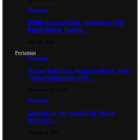
Birokrasi
DPRD Sumsel Bidik Tambahan PAD
Rp501 Miliar, Hanya…
July 16, 2026
Pertanian
Pertanian
“Grow To63ther, Achieve More”, Jadi
Tema Peringatan HUT…
December 27, 2022
Pertanian
Search for the next Li Na: More
difficult…
October 3, 2017