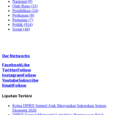
Nasional
(9)
Olah Raga
(33)
Pendidikan
(24)
Perikanan
(8)
Pertanian
(7)
Politik
(914)
Sosial
(44)
Our Networks
Facebook
Like
Twitter
Follow
Instagram
Follow
Youtube
Subscribe
Email
Follow
Liputan Terkini
Ketua DPRD Sumsel Ajak Masyarakat Sukseskan Sensus
Ekonomi 2026
DPRD Sumsel Menyoroti Lemahnya Pengawasan Pajak