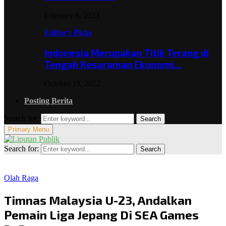
February 6, 2023
Editor's Picks
Indonesia Merupakan Titik Terang di
Tengah Kesuraman Ekonomi…
October 19, 2022
Posting Berita
Search for:
Search
Primary Menu
Search for:
Search
Olah Raga
Timnas Malaysia U-23, Andalkan
Pemain Liga Jepang Di SEA Games