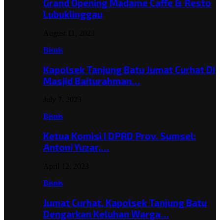
Grand Opening Madame Caffe & Resto
Lubuklinggau
August 11, 2023
Bisnis
Kapolsek Tanjung Batu Jumat Curhat Di
Masjid Baiturahman…
July 7, 2023
Bisnis
Ketua Komisi I DPRD Prov. Sumsel;
Antoni Yuzar,…
April 12, 2023
Bisnis
Jumat Curhat, Kapolsek Tanjung Batu
Dengarkan Keluhan Warga…