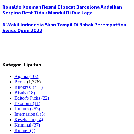
Ronaldo Koeman Resmi Dipecat Barcelona Andaikan
Sergino Dest Tidak Mandul Di Dua Laga
6 Wakil Indonesia Akan Tampil Di Babak Perempatfinal
Swiss Open 2022
Kategori Liputan
Agama
(102)
Berita
(1,776)
Birokrasi
(411)
Bisnis
(18)
Editor's Picks
(22)
Ekonomi
(11)
Hukum
(253)
Internasional
(5)
Kesehatan
(14)
Kriminal
(37)
Kuliner
(4)