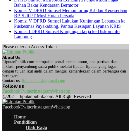
Bahan Bakar Kendaraan Bermotor
Komisi V DPRD Sumsel Memonitoring K3 dan Kepesertaan
BPJS di PT Musi Hutan Persada
Komisi V DPRD Sumsel Lakukan Kunjungan Lapangan ke
Puskesmas Payakabung, Pantau Kesiapan Layanan KRIS
Komisi I DPRD Sumsel Kunjungan kerja ke Diskominfo
Lampung
Please enter an Access Token
About Us
LiputanPublik.com merupakan portal media umum, non partisan dan
inklusif penyambung suara publik melalui liputan-liputan yang lugas
dengan tujuan ikut andil dalam mengisi kemerdekaan dalam berbangsa dan
bernegara
Contact us:
liputanpublik@gmail.com
Follow us
Facebook
Twitter
Instagram
Whatsapp
@2021 - liputanpublik.com. All Right Reserved
Facebook
Twitter
Instagram
Whatsapp
Home
Pendidikan
Olah Raga