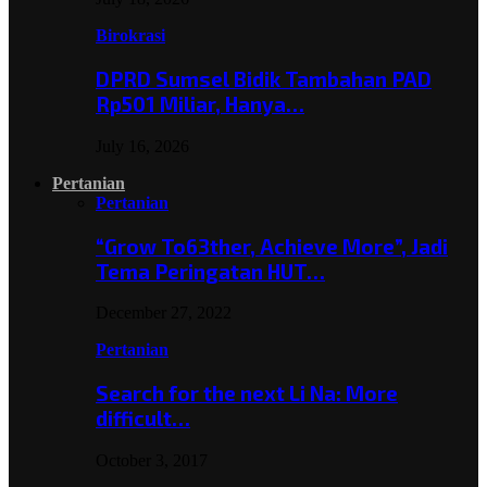
Birokrasi
DPRD Sumsel Bidik Tambahan PAD
Rp501 Miliar, Hanya…
July 16, 2026
Pertanian
Pertanian
“Grow To63ther, Achieve More”, Jadi
Tema Peringatan HUT…
December 27, 2022
Pertanian
Search for the next Li Na: More
difficult…
October 3, 2017