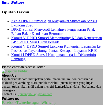
Email
Follow
Liputan Terkini
Ketua DPRD Sumsel Ajak Masyarakat Sukseskan Sensus
Ekonomi 2026
DPRD Sumsel Menyoroti Lemahnya Pengawasan Pajak
Bahan Bakar Kendaraan Bermotor
Komisi V DPRD Sumsel Memonitoring K3 dan Kepesertaan
BPJS di PT Musi Hutan Persada
Komisi V DPRD Sumsel Lakukan Kunjungan Lapangan ke
Puskesmas Payakabung, Pantau Kesiapan Layanan KRIS
Komisi I DPRD Sumsel Kunjungan kerja ke Diskominfo
Lampung
Please enter an Access Token
About Us
LiputanPublik.com merupakan portal media umum, non partisan dan
inklusif penyambung suara publik melalui liputan-liputan yang lugas
dengan tujuan ikut andil dalam mengisi kemerdekaan dalam berbangsa dan
bernegara
Contact us:
liputanpublik@gmail.com
Follow us
Facebook
Twitter
Instagram
Whatsapp