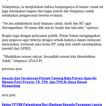
Selanjutnya, ia menjelaskan bahwa kunjunganya di kantor camat ini
juga merupakan bagian dari tugas pokok dan fungsinya untuk
melakukan pengawasan beserta evaluasi.
“Secara administrasi hasil tinjauan camat, lurah dan RT agar
diseragamkan. Di mana titik macet, banjir dan lain-lain,” ujarnya.
Begitu juga dengan pelayanan publik, Prima Salam mengingatkan
para pegawai agar bekerja dengan sebaik-baiknya dalam melayani
masyarakat, termasuk para ketua RT yang kini sudah mendapatkan
insentif dari APBD.
“Mudahkan urusan rakyat, Insyaallah urusan kita dimudahkan
Allah,” tutupnya. (DA/LP)
previous post
Inovasi dan Terobosan Polsek Tanjung Batu Polres Ogan Ilir
Menuju Polri Presisi: TK, TPA, dan TPQ Al-Aqso Resmi
Dilaunching
next post
Ketua TP PKK Palembang Beri Bantuan Kepada Pasangan Lansia