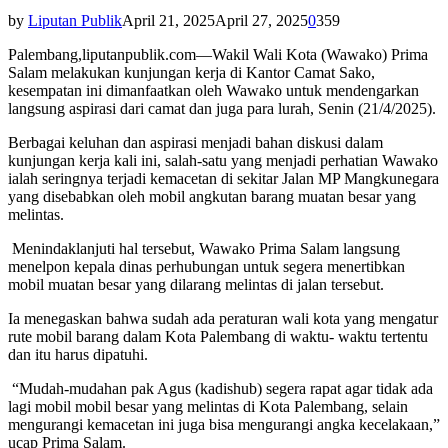
by
Liputan Publik
April 21, 2025
April 27, 2025
0
359
Palembang,liputanpublik.com—Wakil Wali Kota (Wawako) Prima
Salam melakukan kunjungan kerja di Kantor Camat Sako,
kesempatan ini dimanfaatkan oleh Wawako untuk mendengarkan
langsung aspirasi dari camat dan juga para lurah, Senin (21/4/2025).
Berbagai keluhan dan aspirasi menjadi bahan diskusi dalam
kunjungan kerja kali ini, salah-satu yang menjadi perhatian Wawako
ialah seringnya terjadi kemacetan di sekitar Jalan MP Mangkunegara
yang disebabkan oleh mobil angkutan barang muatan besar yang
melintas.
Menindaklanjuti hal tersebut, Wawako Prima Salam langsung
menelpon kepala dinas perhubungan untuk segera menertibkan
mobil muatan besar yang dilarang melintas di jalan tersebut.
Ia menegaskan bahwa sudah ada peraturan wali kota yang mengatur
rute mobil barang dalam Kota Palembang di waktu- waktu tertentu
dan itu harus dipatuhi.
“Mudah-mudahan pak Agus (kadishub) segera rapat agar tidak ada
lagi mobil mobil besar yang melintas di Kota Palembang, selain
mengurangi kemacetan ini juga bisa mengurangi angka kecelakaan,”
ucap Prima Salam.