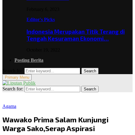
February 6, 2023
Editor's Picks
Indonesia Merupakan Titik Terang di
Tengah Kesuraman Ekonomi…
October 19, 2022
Posting Berita
Search for:
Search
Primary Menu
Search for:
Search
Agama
Wawako Prima Salam Kunjungi
Warga Sako,Serap Aspirasi