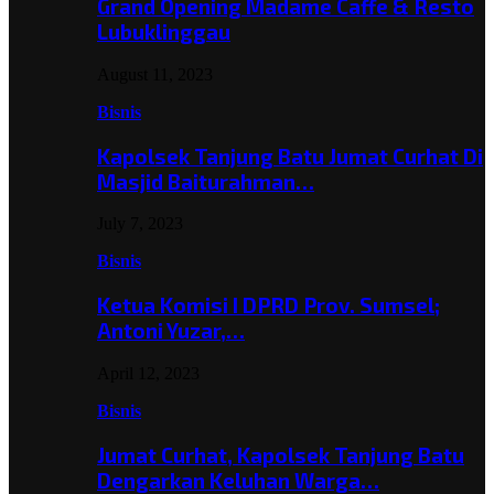
Grand Opening Madame Caffe & Resto
Lubuklinggau
August 11, 2023
Bisnis
Kapolsek Tanjung Batu Jumat Curhat Di
Masjid Baiturahman…
July 7, 2023
Bisnis
Ketua Komisi I DPRD Prov. Sumsel;
Antoni Yuzar,…
April 12, 2023
Bisnis
Jumat Curhat, Kapolsek Tanjung Batu
Dengarkan Keluhan Warga…