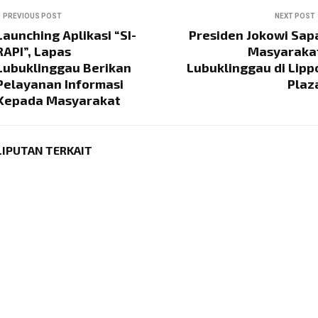
PREVIOUS POST
NEXT POST
Launching Aplikasi “SI-
Presiden Jokowi Sap
RAPI”, Lapas
Masyaraka
Lubuklinggau Berikan
Lubuklinggau di Lipp
Pelayanan Informasi
Plaz
Kepada Masyarakat
LIPUTAN TERKAIT