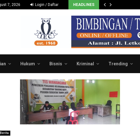
ust 7, 2026
Login / Daftar
HEADLINES
ian
Hukum
Bisnis
Kriminal
Trending
Berita