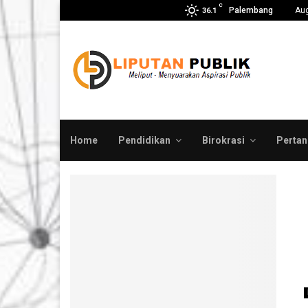
C
Palembang
Aug
36.1
Home
Pendidikan
Birokrasi
Pertan