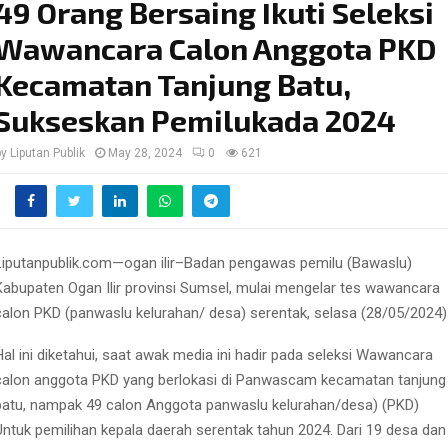
49 Orang Bersaing Ikuti Seleksi
Wawancara Calon Anggota PKD
Kecamatan Tanjung Batu,
Sukseskan Pemilukada 2024
by
Liputan Publik
May 28, 2024
0
621
Liputanpublik.com—ogan ilir–Badan pengawas pemilu (Bawaslu)
Kabupaten Ogan Ilir provinsi Sumsel, mulai mengelar tes wawancara
calon PKD (panwaslu kelurahan/ desa) serentak, selasa (28/05/2024)
Hal ini diketahui, saat awak media ini hadir pada seleksi Wawancara
calon anggota PKD yang berlokasi di Panwascam kecamatan tanjung
batu, nampak 49 calon Anggota panwaslu kelurahan/desa) (PKD)
Untuk pemilihan kepala daerah serentak tahun 2024. Dari 19 desa dan