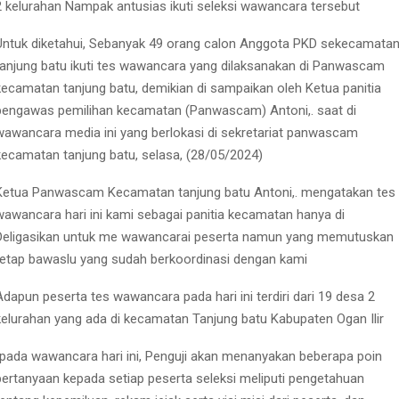
2 kelurahan Nampak antusias ikuti seleksi wawancara tersebut
Untuk diketahui, Sebanyak 49 orang calon Anggota PKD sekecamata
tanjung batu ikuti tes wawancara yang dilaksanakan di Panwascam
kecamatan tanjung batu, demikian di sampaikan oleh Ketua panitia
pengawas pemilihan kecamatan (Panwascam) Antoni,. saat di
wawancara media ini yang berlokasi di sekretariat panwascam
kecamatan tanjung batu, selasa, (28/05/2024)
Ketua Panwascam Kecamatan tanjung batu Antoni,. mengatakan tes
wawancara hari ini kami sebagai panitia kecamatan hanya di
Deligasikan untuk me wawancarai peserta namun yang memutuskan
tetap bawaslu yang sudah berkoordinasi dengan kami
Adapun peserta tes wawancara pada hari ini terdiri dari 19 desa 2
kelurahan yang ada di kecamatan Tanjung batu Kabupaten Ogan Ilir
“pada wawancara hari ini, Penguji akan menanyakan beberapa poin
pertanyaan kepada setiap peserta seleksi meliputi pengetahuan