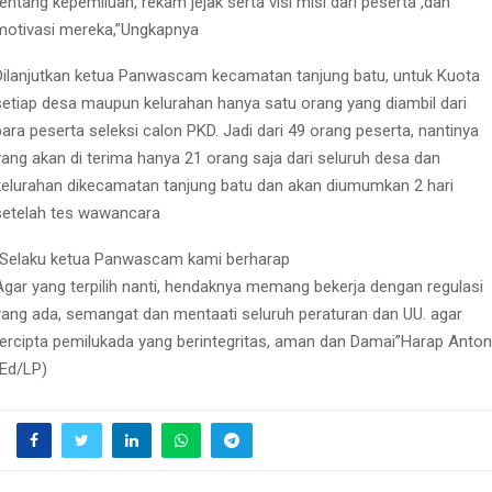
tentang kepemiluan, rekam jejak serta visi misi dari peserta ,dan
motivasi mereka,”Ungkapnya
Dilanjutkan ketua Panwascam kecamatan tanjung batu, untuk Kuota
setiap desa maupun kelurahan hanya satu orang yang diambil dari
para peserta seleksi calon PKD. Jadi dari 49 orang peserta, nantinya
yang akan di terima hanya 21 orang saja dari seluruh desa dan
kelurahan dikecamatan tanjung batu dan akan diumumkan 2 hari
setelah tes wawancara
“Selaku ketua Panwascam kami berharap
Agar yang terpilih nanti, hendaknya memang bekerja dengan regulasi
yang ada, semangat dan mentaati seluruh peraturan dan UU. agar
tercipta pemilukada yang berintegritas, aman dan Damai”Harap Anton
(Ed/LP)