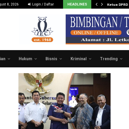
Dukung dan Dorong Budidaya…
ust 8, 2026
Login / Daftar
HEADLINES
Ketua DPRD
ian
Hukum
Bisnis
Kriminal
Trending