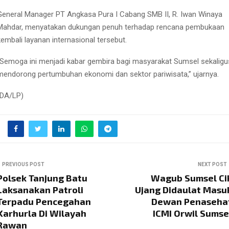
General Manager PT Angkasa Pura I Cabang SMB II, R. Iwan Winaya
Mahdar, menyatakan dukungan penuh terhadap rencana pembukaan
kembali layanan internasional tersebut.
“Semoga ini menjadi kabar gembira bagi masyarakat Sumsel sekaligu
mendorong pertumbuhan ekonomi dan sektor pariwisata,” ujarnya.
(DA/LP)
PREVIOUS POST
NEXT POST
Polsek Tanjung Batu
Wagub Sumsel Ci
Laksanakan Patroli
Ujang Didaulat Masu
Terpadu Pencegahan
Dewan Penaseha
Karhurla Di Wilayah
ICMI Orwil Sumse
Rawan