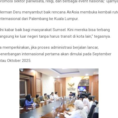
promosi sektor pariwisata, religi, dan berbagai event nasional,” ujarnya
Herman Deru menyambut baik rencana AirAsia membuka kembali rut
internasional dari Palembang ke Kuala Lumpur.
“Ini kabar baik bagi masyarakat Sumsel. Kini mereka bisa terbang
langsung ke luar negeri tanpa harus transit di kota lain,” tegasnya.
Ia memperkirakan, jika proses administrasi berjalan lancar,
penerbangan internasional pertama akan dimulai pada September
atau Oktober 2025.