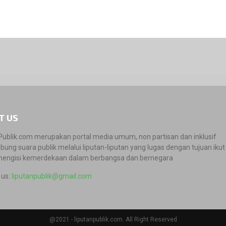
T US
Publik.com merupakan portal media umum, non partisan dan inklusif
ung suara publik melalui liputan-liputan yang lugas dengan tujuan ikut 
engisi kemerdekaan dalam berbangsa dan bernegara
 us:
liputanpublik@gmail.com
@2021 - liputanpublik.com. All Right Reserved