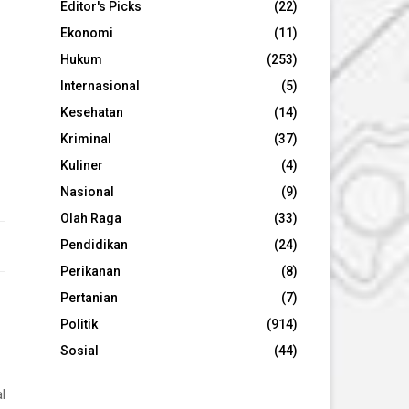
Editor's Picks
(22)
Ekonomi
(11)
Hukum
(253)
Internasional
(5)
Kesehatan
(14)
Kriminal
(37)
Kuliner
(4)
Nasional
(9)
Olah Raga
(33)
Pendidikan
(24)
Perikanan
(8)
Pertanian
(7)
Politik
(914)
Sosial
(44)
l