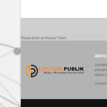
Please enter an Access Token
ABOU
Liputan
penyamb
dalam m
Contact