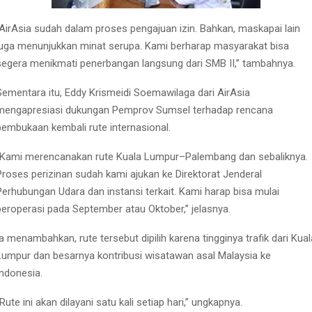
“AirAsia sudah dalam proses pengajuan izin. Bahkan, maskapai lain
juga menunjukkan minat serupa. Kami berharap masyarakat bisa
segera menikmati penerbangan langsung dari SMB II,” tambahnya.
Sementara itu, Eddy Krismeidi Soemawilaga dari AirAsia
mengapresiasi dukungan Pemprov Sumsel terhadap rencana
pembukaan kembali rute internasional.
“Kami merencanakan rute Kuala Lumpur–Palembang dan sebaliknya.
Proses perizinan sudah kami ajukan ke Direktorat Jenderal
Perhubungan Udara dan instansi terkait. Kami harap bisa mulai
beroperasi pada September atau Oktober,” jelasnya.
Ia menambahkan, rute tersebut dipilih karena tingginya trafik dari Kual
Lumpur dan besarnya kontribusi wisatawan asal Malaysia ke
Indonesia.
“Rute ini akan dilayani satu kali setiap hari,” ungkapnya.