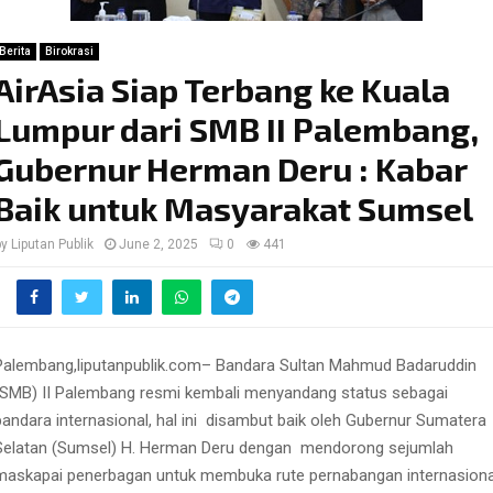
Berita
Birokrasi
AirAsia Siap Terbang ke Kuala
Lumpur dari SMB II Palembang,
Gubernur Herman Deru : Kabar
Baik untuk Masyarakat Sumsel
by
Liputan Publik
June 2, 2025
0
441
Palembang,liputanpublik.com– Bandara Sultan Mahmud Badaruddin
(SMB) II Palembang resmi kembali menyandang status sebagai
bandara internasional, hal ini
disambut baik oleh Gubernur Sumatera
Selatan (Sumsel) H. Herman Deru dengan
mendorong sejumlah
maskapai penerbagan untuk membuka rute pernabangan internasiona