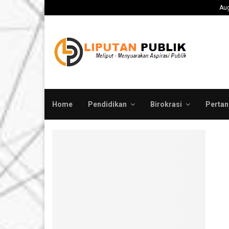
ah Pusat Evaluasi Total…
Medco E&P Grissik 
Aug
Home
Pendidikan
Birokrasi
Pertan