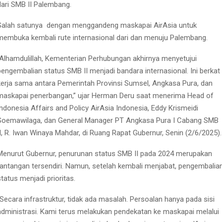
dari SMB II Palembang.
Salah satunya
dengan menggandeng maskapai AirAsia untuk
membuka kembali rute internasional dari dan menuju Palembang.
“Alhamdulillah, Kementerian Perhubungan akhirnya menyetujui
pengembalian status SMB II menjadi bandara internasional. Ini berkat
kerja sama antara Pemerintah Provinsi Sumsel, Angkasa Pura, dan
maskapai penerbangan,” ujar Herman Deru saat menerima Head of
Indonesia Affairs and Policy AirAsia Indonesia, Eddy Krismeidi
Soemawilaga, dan General Manager PT Angkasa Pura I Cabang SMB
II, R. Iwan Winaya Mahdar, di Ruang Rapat Gubernur, Senin (2/6/2025).
Menurut Gubernur, penurunan status SMB II pada 2024 merupakan
tantangan tersendiri. Namun, setelah kembali menjabat, pengembalia
status menjadi prioritas.
“Secara infrastruktur, tidak ada masalah. Persoalan hanya pada sisi
administrasi. Kami terus melakukan pendekatan ke maskapai melalui