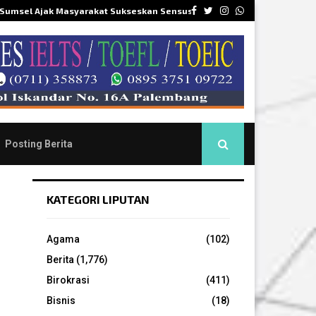
Facebook
Twitter
Instagram
Whatsapp
 Sumsel Ajak Masyarakat Sukseskan Sensus…
DPR
Posting Berita
KATEGORI LIPUTAN
Agama
(102)
Berita
(1,776)
Birokrasi
(411)
Bisnis
(18)