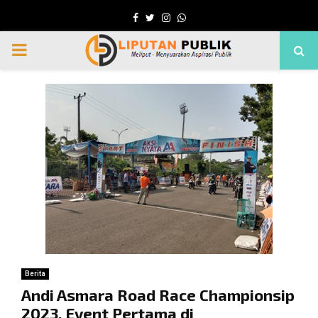
Facebook
Twitter
Instagram
Whatsapp
PRIMARY
MENU
Berita
Andi Asmara Road Race Championsip
2023, Event Pertama di