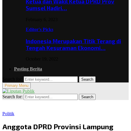
Ketua dan Wakil Ketua DPRD Prov
Sumsel Hadiri…
February 6, 2023
Editor's Picks
Indonesia Merupakan Titik Terang di
Tengah Kesuraman Ekonomi…
October 19, 2022
Posting Berita
Search for:
Search
Primary Menu
Search for:
Search
Politik
Anggota DPRD Provinsi Lampung