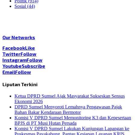
Politik
(914)
Sosial
(44)
Our Networks
Facebook
Like
Twitter
Follow
Instagram
Follow
Youtube
Subscribe
Email
Follow
Liputan Terkini
Ketua DPRD Sumsel Ajak Masyarakat Sukseskan Sensus
Ekonomi 2026
DPRD Sumsel Menyoroti Lemahnya Pengawasan Pajak
Bahan Bakar Kendaraan Bermotor
Komisi V DPRD Sumsel Memonitoring K3 dan Kepesertaan
BPJS di PT Musi Hutan Persada
Komisi V DPRD Sumsel Lakukan Kunjungan Lapangan ke
Puskesmas Payakabung, Pantau Kesiapan Layanan KRIS