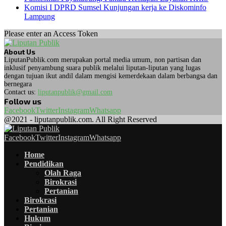
Komisi I DPRD Sumsel Kunjungan kerja ke Diskominfo
Lampung
Please enter an Access Token
About Us
LiputanPublik.com merupakan portal media umum, non partisan dan
inklusif penyambung suara publik melalui liputan-liputan yang lugas
dengan tujuan ikut andil dalam mengisi kemerdekaan dalam berbangsa dan
bernegara
Contact us:
liputanpublik@gmail.com
Follow us
Facebook
Twitter
Instagram
Whatsapp
@2021 - liputanpublik.com. All Right Reserved
Facebook
Twitter
Instagram
Whatsapp
Home
Pendidikan
Olah Raga
Birokrasi
Pertanian
Birokrasi
Pertanian
Hukum