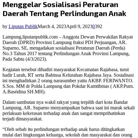
Menggelar Sosialisasi Peraturan
Daerah Tentang Perlindungan Anak
by
Liputan Publik
March 4, 2023
April 9, 2023
0
392
Lampung,liputanpublik.com – Anggota Dewan Perwakilan Rakyat
Daerah (DPRD) Provinsi Lampung fraksi PDI Perjuangan, AR.
Suparno, SE, mengadakan sosialisasi Peraturan Daerah (Perda)
No.3 Tahun 2017 tentang Perlindungan Anak Provinsi Lampung,
Pada Sabtu (4/3/2023).
Kegiatan tersebut dihadiri masyarakat Kecamatan Rajabasa, turut
hadir Lurah, RT serta Babinsa Kelurahan Rajabasa Jaya. Sosialisasi
ini menghadirkan 2 orang narasumber yaitu AKBP. FERIWANTO.
S.Sos. MM dr Polda Lampung dan Pokdar Kamtibmas ( AKP.Purn.
A.Basridina SH.MH).
Dalam sambutan nya wakil rakyat yang terpilih dari kota Bandar
Lampung, AR. Suparno menyampaikan bahwa saat ini marak sekali
perlakuan kekerasan terhadap anak dan sangat memprihatinkan
terjadi dimasyarakat.
“Oleh sebab itu perlindungan terhadap anak harus ditingkatkan
mulai dari lingkungan keluarga, sekolah dan masyarakat dan orang