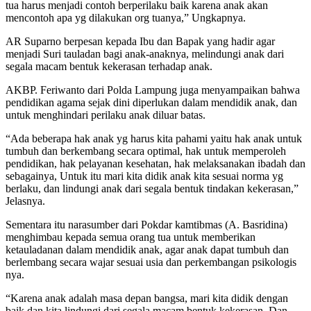
tua harus menjadi contoh berperilaku baik karena anak akan
mencontoh apa yg dilakukan org tuanya,” Ungkapnya.
AR Suparno berpesan kepada Ibu dan Bapak yang hadir agar
menjadi Suri tauladan bagi anak-anaknya, melindungi anak dari
segala macam bentuk kekerasan terhadap anak.
AKBP. Feriwanto dari Polda Lampung juga menyampaikan bahwa
pendidikan agama sejak dini diperlukan dalam mendidik anak, dan
untuk menghindari perilaku anak diluar batas.
“Ada beberapa hak anak yg harus kita pahami yaitu hak anak untuk
tumbuh dan berkembang secara optimal, hak untuk memperoleh
pendidikan, hak pelayanan kesehatan, hak melaksanakan ibadah dan
sebagainya, Untuk itu mari kita didik anak kita sesuai norma yg
berlaku, dan lindungi anak dari segala bentuk tindakan kekerasan,”
Jelasnya.
Sementara itu narasumber dari Pokdar kamtibmas (A. Basridina)
menghimbau kepada semua orang tua untuk memberikan
ketauladanan dalam mendidik anak, agar anak dapat tumbuh dan
berlembang secara wajar sesuai usia dan perkembangan psikologis
nya.
“Karena anak adalah masa depan bangsa, mari kita didik dengan
baik dan kita lindungi dari segala macam bentuk kekerasan. Dan