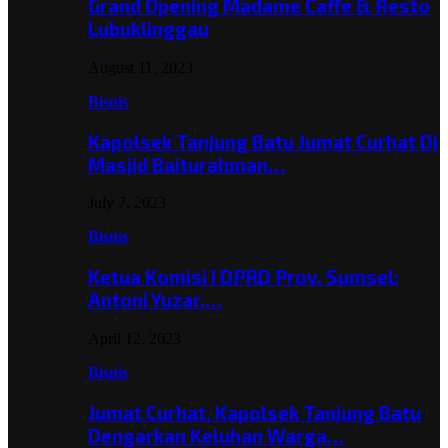
Grand Opening Madame Caffe & Resto
Lubuklinggau
August 11, 2023
Bisnis
Kapolsek Tanjung Batu Jumat Curhat Di
Masjid Baiturahman…
July 7, 2023
Bisnis
Ketua Komisi I DPRD Prov. Sumsel;
Antoni Yuzar,…
April 12, 2023
Bisnis
Jumat Curhat, Kapolsek Tanjung Batu
Dengarkan Keluhan Warga…