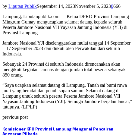
by
Liputan Publik
September 14, 2023
November 5, 2023
0
666
Lampung, Liputanpublik.com — Ketua DPRD Provinsi Lampung
Mingrum Gumay mengucapkan selamat datang kepada seluruh
Peserta Jambore Nasional VII Yayasan Jantung Indonesia (YJI) di
Provinsi Lampung.
Jambore Nasional YJI diselenggarakan mulai tanggal 14 September
– 17 September 2023 dan diikuti oleh Perwakilan dari seluruh
Indonesia.
Sebanyak 24 Provinsi di seluruh Indonesia direncanakan akan
mengikuti kegiatan Jamnas dengan jumlah total peserta sebanyak
850 orang.
“Saya ucapkan selamat datang di Lampung. Tanah sai bumi ruwa
jurai yang beradat dan penuh sopan santun. Selamat datang di
Lampung untuk seluruh peserta Peserta Jambore Nasional VII
Yayasan Jantung Indonesia (YJI). Semoga Jambore berjalan lancar,”
tutupnya. (LF/LP)
previous post
Komisioner KPU Provinsi Lampung Mengenai Pencairan
Anggaran Pilkada