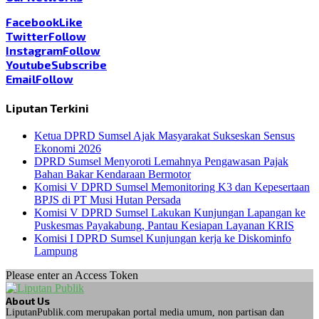
Facebook
Like
Twitter
Follow
Instagram
Follow
Youtube
Subscribe
Email
Follow
Liputan Terkini
Ketua DPRD Sumsel Ajak Masyarakat Sukseskan Sensus
Ekonomi 2026
DPRD Sumsel Menyoroti Lemahnya Pengawasan Pajak
Bahan Bakar Kendaraan Bermotor
Komisi V DPRD Sumsel Memonitoring K3 dan Kepesertaan
BPJS di PT Musi Hutan Persada
Komisi V DPRD Sumsel Lakukan Kunjungan Lapangan ke
Puskesmas Payakabung, Pantau Kesiapan Layanan KRIS
Komisi I DPRD Sumsel Kunjungan kerja ke Diskominfo
Lampung
Please enter an Access Token
About Us
LiputanPublik.com merupakan portal media umum, non partisan dan