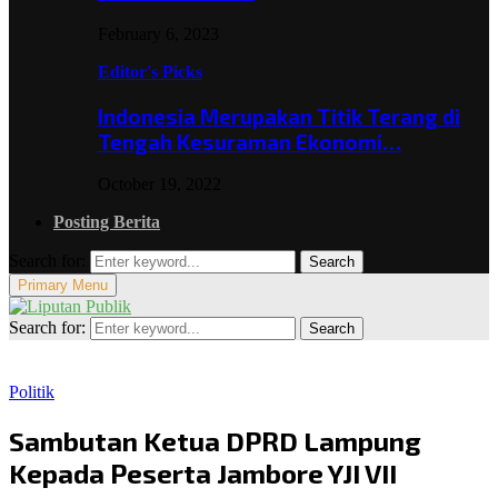
February 6, 2023
Editor's Picks
Indonesia Merupakan Titik Terang di
Tengah Kesuraman Ekonomi…
October 19, 2022
Posting Berita
Search for:
Search
Primary Menu
Search for:
Search
Politik
Sambutan Ketua DPRD Lampung
Kepada Peserta Jambore YJI VII