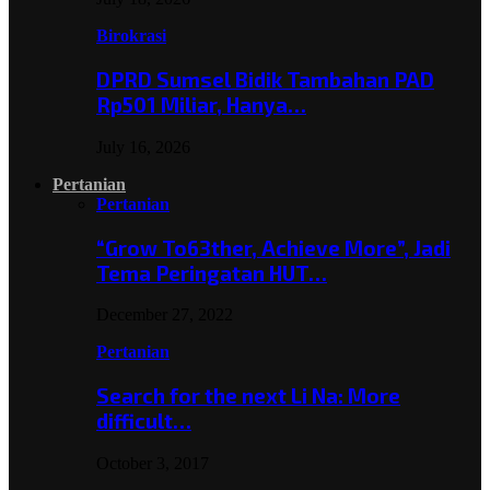
Birokrasi
DPRD Sumsel Bidik Tambahan PAD
Rp501 Miliar, Hanya…
July 16, 2026
Pertanian
Pertanian
“Grow To63ther, Achieve More”, Jadi
Tema Peringatan HUT…
December 27, 2022
Pertanian
Search for the next Li Na: More
difficult…
October 3, 2017