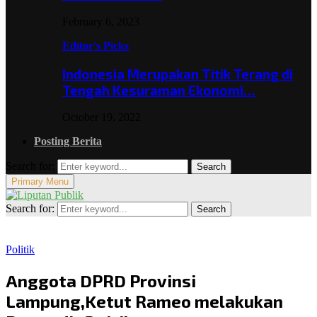
February 6, 2023
Editor's Picks
Indonesia Merupakan Titik Terang di
Tengah Kesuraman Ekonomi…
October 19, 2022
Posting Berita
Search for:
Search
Primary Menu
Search for:
Search
Politik
Anggota DPRD Provinsi
Lampung,Ketut Rameo melakukan