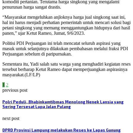
komoditi pertanian. Terutama harga singkong yang mengalami
penurunan harga sangat drastis.
“Masyarakat mengeluhkan anjloknya harga jual singkong saat ini,
hal ini harus menjadi perhatian pemerintah untuk mencari solusi bagi
petani singkong yang memang menggantungkan hidupnya dari hasil
panen,” ujar Ketut Rameo, Jumat, 9/6/2023.
Politisi PDI Perjuangan ini telah mencatat seluruh aspirasi yang
masuk untuk selanjutnya dilakukan pembahasan melalui fraksi PDI
Perjuangan sebelum di paripurnakan.
Sementara itu, Yadi salah satu warga yang menghadiri kegiatan reses
tersebut berharap Ketut Rameo dapat memperjuangkan aspirasinya
masyarakat.(LF/LP)
1
2
previous post
Polri Peduli,,Bhabinkamtibmas Menolong Nenek Lansia yang
Sering Tersesat Lupa Jalan Pulang
next post
DPRD Provinsi Lampung melakukan Reses ke Lapas Gunung