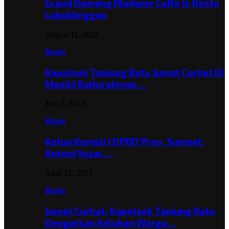
Grand Opening Madame Caffe & Resto
Lubuklinggau
August 11, 2023
Bisnis
Kapolsek Tanjung Batu Jumat Curhat Di
Masjid Baiturahman…
July 7, 2023
Bisnis
Ketua Komisi I DPRD Prov. Sumsel;
Antoni Yuzar,…
April 12, 2023
Bisnis
Jumat Curhat, Kapolsek Tanjung Batu
Dengarkan Keluhan Warga…