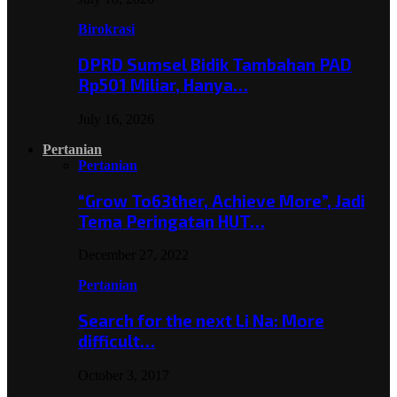
Birokrasi
DPRD Sumsel Bidik Tambahan PAD
Rp501 Miliar, Hanya…
July 16, 2026
Pertanian
Pertanian
“Grow To63ther, Achieve More”, Jadi
Tema Peringatan HUT…
December 27, 2022
Pertanian
Search for the next Li Na: More
difficult…
October 3, 2017