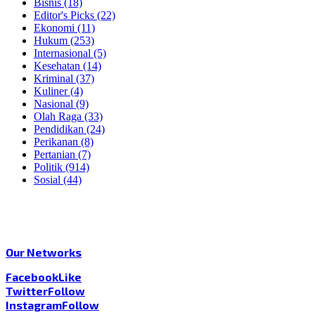
Bisnis
(18)
Editor's Picks
(22)
Ekonomi
(11)
Hukum
(253)
Internasional
(5)
Kesehatan
(14)
Kriminal
(37)
Kuliner
(4)
Nasional
(9)
Olah Raga
(33)
Pendidikan
(24)
Perikanan
(8)
Pertanian
(7)
Politik
(914)
Sosial
(44)
Our Networks
Facebook
Like
Twitter
Follow
Instagram
Follow