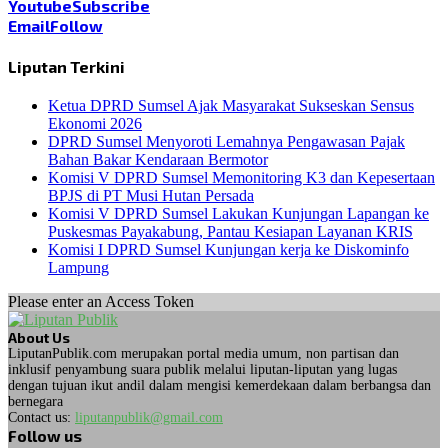
Youtube
Subscribe
Email
Follow
Liputan Terkini
Ketua DPRD Sumsel Ajak Masyarakat Sukseskan Sensus
Ekonomi 2026
DPRD Sumsel Menyoroti Lemahnya Pengawasan Pajak
Bahan Bakar Kendaraan Bermotor
Komisi V DPRD Sumsel Memonitoring K3 dan Kepesertaan
BPJS di PT Musi Hutan Persada
Komisi V DPRD Sumsel Lakukan Kunjungan Lapangan ke
Puskesmas Payakabung, Pantau Kesiapan Layanan KRIS
Komisi I DPRD Sumsel Kunjungan kerja ke Diskominfo
Lampung
Please enter an Access Token
About Us
LiputanPublik.com merupakan portal media umum, non partisan dan
inklusif penyambung suara publik melalui liputan-liputan yang lugas
dengan tujuan ikut andil dalam mengisi kemerdekaan dalam berbangsa dan
bernegara
Contact us:
liputanpublik@gmail.com
Follow us