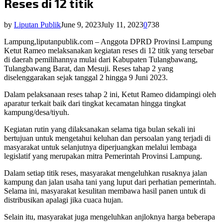
Reses di 12 titik
by
Liputan Publik
June 9, 2023
July 11, 2023
0
738
Lampung,liputanpublik.com – Anggota DPRD Provinsi Lampung
Ketut Rameo melaksanakan kegiatan reses di 12 titik yang tersebar
di daerah pemilihannya mulai dari Kabupaten Tulangbawang,
Tulangbawang Barat, dan Mesuji. Reses tahap 2 yang
diselenggarakan sejak tanggal 2 hingga 9 Juni 2023.
Dalam pelaksanaan reses tahap 2 ini, Ketut Rameo didampingi oleh
aparatur terkait baik dari tingkat kecamatan hingga tingkat
kampung/desa/tiyuh.
Kegiatan rutin yang dilaksanakan selama tiga bulan sekali ini
bertujuan untuk mengetahui keluhan dan persoalan yang terjadi di
masyarakat untuk selanjutnya diperjuangkan melalui lembaga
legislatif yang merupakan mitra Pemerintah Provinsi Lampung.
Dalam setiap titik reses, masyarakat mengeluhkan rusaknya jalan
kampung dan jalan usaha tani yang luput dari perhatian pemerintah.
Selama ini, masyarakat kesulitan membawa hasil panen untuk di
distribusikan apalagi jika cuaca hujan.
Selain itu, masyarakat juga mengeluhkan anjloknya harga beberapa