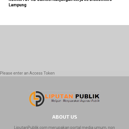
Lampung
Please enter an Access Token
ABOUT US
LiputanPublik.com merupakan portal media umum, non