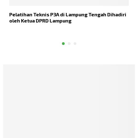
Pelatihan Teknis P3A di Lampung Tengah Dihadiri
D
oleh Ketua DPRD Lampung
X
P