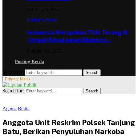
February 6, 2023
Editor's Picks
Indonesia Merupakan Titik Terang di
Tengah Kesuraman Ekonomi…
October 19, 2022
Posting Berita
Search for:
Search
Primary Menu
Search for:
Search
Agama
Berita
Anggota Unit Reskrim Polsek Tanjung
Batu, Berikan Penyuluhan Narkoba