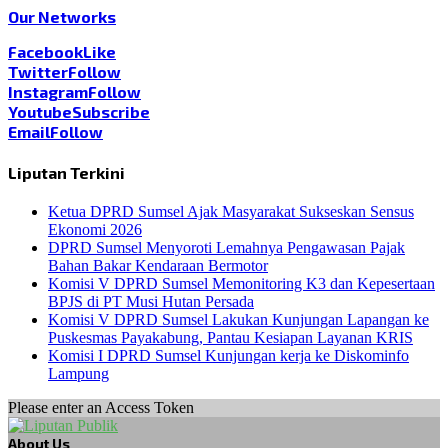
Our Networks
Facebook
Like
Twitter
Follow
Instagram
Follow
Youtube
Subscribe
Email
Follow
Liputan Terkini
Ketua DPRD Sumsel Ajak Masyarakat Sukseskan Sensus
Ekonomi 2026
DPRD Sumsel Menyoroti Lemahnya Pengawasan Pajak
Bahan Bakar Kendaraan Bermotor
Komisi V DPRD Sumsel Memonitoring K3 dan Kepesertaan
BPJS di PT Musi Hutan Persada
Komisi V DPRD Sumsel Lakukan Kunjungan Lapangan ke
Puskesmas Payakabung, Pantau Kesiapan Layanan KRIS
Komisi I DPRD Sumsel Kunjungan kerja ke Diskominfo
Lampung
Please enter an Access Token
About Us