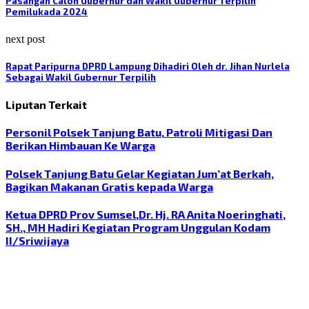
Pasangan Calon Gubernur dan Wakil Gubernur Terpilih
Pemilukada 2024
next post
Rapat Paripurna DPRD Lampung Dihadiri Oleh dr. Jihan Nurlela
Sebagai Wakil Gubernur Terpilih
Liputan Terkait
Personil Polsek Tanjung Batu, Patroli Mitigasi Dan
Berikan Himbauan Ke Warga
Polsek Tanjung Batu Gelar Kegiatan Jum’at Berkah,
Bagikan Makanan Gratis kepada Warga
Ketua DPRD Prov Sumsel,Dr. Hj. RA Anita Noeringhati,
SH., MH Hadiri Kegiatan Program Unggulan Kodam
II/Sriwijaya