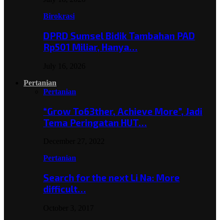
Birokrasi
DPRD Sumsel Bidik Tambahan PAD
Rp501 Miliar, Hanya…
July 16, 2026
Pertanian
Pertanian
“Grow To63ther, Achieve More”, Jadi
Tema Peringatan HUT…
December 27, 2022
Pertanian
Search for the next Li Na: More
difficult…
October 3, 2017