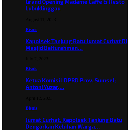
Grand Opening Madame Caffe & Resto
Lubuklinggau
August 11, 2023
Bisnis
Kapolsek Tanjung Batu Jumat Curhat Di
Masjid Baiturahman…
July 7, 2023
Bisnis
Ketua Komisi I DPRD Prov. Sumsel;
Antoni Yuzar,…
April 12, 2023
Bisnis
Jumat Curhat, Kapolsek Tanjung Batu
Dengarkan Keluhan Warga…