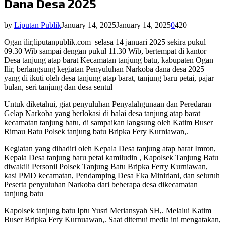
Dana Desa 2025
by
Liputan Publik
January 14, 2025
January 14, 2025
0
420
Ogan ilir,liputanpublik.com–selasa 14 januari 2025 sekira pukul
09.30 Wib sampai dengan pukul 11.30 Wib, bertempat di kantor
Desa tanjung atap barat Kecamatan tanjung batu, kabupaten Ogan
Ilir, berlangsung kegiatan Penyuluhan Narkoba dana desa 2025
yang di ikuti oleh desa tanjung atap barat, tanjung baru petai, pajar
bulan, seri tanjung dan desa sentul
Untuk diketahui, giat penyuluhan Penyalahgunaan dan Peredaran
Gelap Narkoba yang berlokasi di balai desa tanjung atap barat
kecamatan tanjung batu, di sampaikan langsung oleh Katim Buser
Rimau Batu Polsek tanjung batu Bripka Fery Kurniawan,.
Kegiatan yang dihadiri oleh Kepala Desa tanjung atap barat Imron,
Kepala Desa tanjung baru petai kamiludin , Kapolsek Tanjung Batu
diwakili Personil Polsek Tanjung Batu Bripka Ferry Kurniawan,
kasi PMD kecamatan, Pendamping Desa Eka Miniriani, dan seluruh
Peserta penyuluhan Narkoba dari beberapa desa dikecamatan
tanjung batu
Kapolsek tanjung batu Iptu Yusri Meriansyah SH,. Melalui Katim
Buser Bripka Fery Kurnuawan,. Saat ditemui media ini mengatakan,