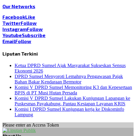
Our Networks
Facebook
Like
Twitter
Follow
Instagram
Follow
Youtube
Subscribe
Email
Follow
Liputan Terkini
Ketua DPRD Sumsel Ajak Masyarakat Sukseskan Sensus
Ekonomi 2026
DPRD Sumsel Menyoroti Lemahnya Pengawasan Pajak
Bahan Bakar Kendaraan Bermotor
Komisi V DPRD Sumsel Memonitoring K3 dan Kepesertaan
BPJS di PT Musi Hutan Persada
Komisi V DPRD Sumsel Lakukan Kunjungan Lapangan ke
Puskesmas Payakabung, Pantau Kesiapan Layanan KRIS
Komisi I DPRD Sumsel Kunjungan kerja ke Diskominfo
Lampung
Please enter an Access Token
About Us