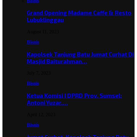
Bisnis
Grand Opening Madame Caffe & Resto
Lubuklinggau
August 11, 2023
Bisnis
Kapolsek Tanjung Batu Jumat Curhat Di
Masjid Baiturahman…
July 7, 2023
Bisnis
Ketua Komisi I DPRD Prov. Sumsel;
Antoni Yuzar,…
April 12, 2023
Bisnis