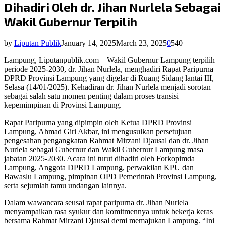
Dihadiri Oleh dr. Jihan Nurlela Sebagai
Wakil Gubernur Terpilih
by
Liputan Publik
January 14, 2025
March 23, 2025
0
540
Lampung, Liputanpublik.com – Wakil Gubernur Lampung terpilih
periode 2025-2030, dr. Jihan Nurlela, menghadiri Rapat Paripurna
DPRD Provinsi Lampung yang digelar di Ruang Sidang lantai III,
Selasa (14/01/2025). Kehadiran dr. Jihan Nurlela menjadi sorotan
sebagai salah satu momen penting dalam proses transisi
kepemimpinan di Provinsi Lampung.
Rapat Paripurna yang dipimpin oleh Ketua DPRD Provinsi
Lampung, Ahmad Giri Akbar, ini mengusulkan persetujuan
pengesahan pengangkatan Rahmat Mirzani Djausal dan dr. Jihan
Nurlela sebagai Gubernur dan Wakil Gubernur Lampung masa
jabatan 2025-2030. Acara ini turut dihadiri oleh Forkopimda
Lampung, Anggota DPRD Lampung, perwakilan KPU dan
Bawaslu Lampung, pimpinan OPD Pemerintah Provinsi Lampung,
serta sejumlah tamu undangan lainnya.
Dalam wawancara seusai rapat paripurna dr. Jihan Nurlela
menyampaikan rasa syukur dan komitmennya untuk bekerja keras
bersama Rahmat Mirzani Djausal demi memajukan Lampung. “Ini