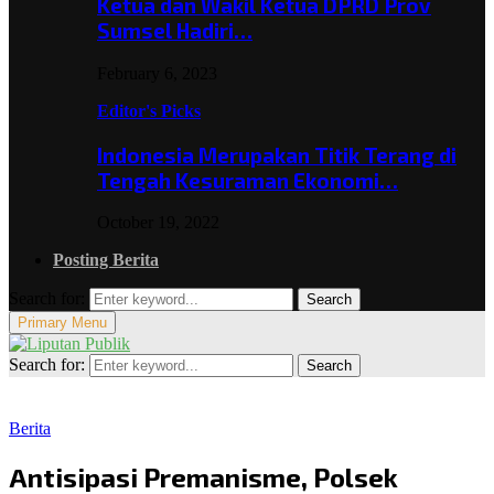
Ketua dan Wakil Ketua DPRD Prov
Sumsel Hadiri…
February 6, 2023
Editor's Picks
Indonesia Merupakan Titik Terang di
Tengah Kesuraman Ekonomi…
October 19, 2022
Posting Berita
Search for:
Search
Primary Menu
Search for:
Search
Berita
Antisipasi Premanisme, Polsek