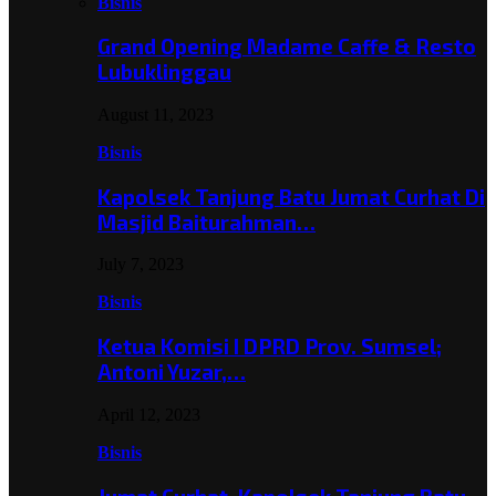
Bisnis
Grand Opening Madame Caffe & Resto
Lubuklinggau
August 11, 2023
Bisnis
Kapolsek Tanjung Batu Jumat Curhat Di
Masjid Baiturahman…
July 7, 2023
Bisnis
Ketua Komisi I DPRD Prov. Sumsel;
Antoni Yuzar,…
April 12, 2023
Bisnis