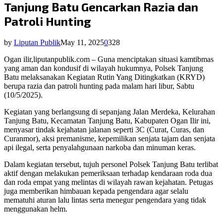
Tanjung Batu Gencarkan Razia dan
Patroli Hunting
by
Liputan Publik
May 11, 2025
0
328
Ogan ilir,liputanpublik.com – Guna menciptakan situasi kamtibmas
yang aman dan kondusif di wilayah hukumnya, Polsek Tanjung
Batu melaksanakan Kegiatan Rutin Yang Ditingkatkan (KRYD)
berupa razia dan patroli hunting pada malam hari libur, Sabtu
(10/5/2025).
Kegiatan yang berlangsung di sepanjang Jalan Merdeka, Kelurahan
Tanjung Batu, Kecamatan Tanjung Batu, Kabupaten Ogan Ilir ini,
menyasar tindak kejahatan jalanan seperti 3C (Curat, Curas, dan
Curanmor), aksi premanisme, kepemilikan senjata tajam dan senjata
api ilegal, serta penyalahgunaan narkoba dan minuman keras.
Dalam kegiatan tersebut, tujuh personel Polsek Tanjung Batu terlibat
aktif dengan melakukan pemeriksaan terhadap kendaraan roda dua
dan roda empat yang melintas di wilayah rawan kejahatan. Petugas
juga memberikan himbauan kepada pengendara agar selalu
mematuhi aturan lalu lintas serta menegur pengendara yang tidak
menggunakan helm.