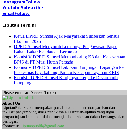
Instagram
Follow
Youtube
Subscribe
Email
Follow
Liputan Terkini
Ketua DPRD Sumsel Ajak Masyarakat Sukseskan Sensus
Ekonomi 2026
DPRD Sumsel Menyoroti Lemahnya Pengawasan Pajak
Bahan Bakar Kendaraan Bermotor
Komisi V DPRD Sumsel Memonitoring K3 dan Kepesertaan
BPJS di PT Musi Hutan Persada
Komisi V DPRD Sumsel Lakukan Kunjungan Lapangan ke
Puskesmas Payakabung, Pantau Kesiapan Layanan KRIS
Komisi I DPRD Sumsel Kunjungan kerja ke Diskominfo
Lampung
Please enter an Access Token
About Us
LiputanPublik.com merupakan portal media umum, non partisan dan
inklusif penyambung suara publik melalui liputan-liputan yang lugas
dengan tujuan ikut andil dalam mengisi kemerdekaan dalam berbangsa dan
bernegara
Contact us:
liputanpublik@gmail.com