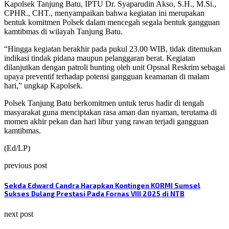
Kapolsek Tanjung Batu, IPTU Dr. Syaparudin Akso, S.H., M.Si.,
CPHR., CHT., menyampaikan bahwa kegiatan ini merupakan
bentuk komitmen Polsek dalam mencegah segala bentuk gangguan
kamtibmas di wilayah Tanjung Batu.
“Hingga kegiatan berakhir pada pukul 23.00 WIB, tidak ditemukan
indikasi tindak pidana maupun pelanggaran berat. Kegiatan
dilanjutkan dengan patroli hunting oleh unit Opsnal Reskrim sebagai
upaya preventif terhadap potensi gangguan keamanan di malam
hari,” ungkap Kapolsek.
Polsek Tanjung Batu berkomitmen untuk terus hadir di tengah
masyarakat guna menciptakan rasa aman dan nyaman, terutama di
momen akhir pekan dan hari libur yang rawan terjadi gangguan
kamtibmas.
(Ed/LP)
previous post
Sekda Edward Candra Harapkan Kontingen KORMI Sumsel
Sukses Dulang Prestasi Pada Fornas VIII 2025 di NTB
next post