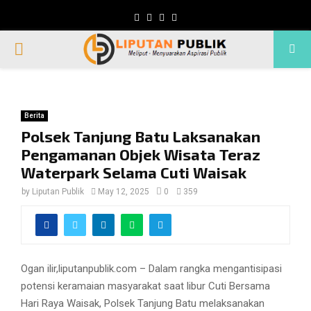
Facebook
Twitter
Instagram
Whatsapp
PRIMARY
MENU
Berita
Polsek Tanjung Batu Laksanakan
Pengamanan Objek Wisata Teraz
Waterpark Selama Cuti Waisak
by
Liputan Publik
May 12, 2025
0
359
Ogan ilir,liputanpublik.com – Dalam rangka mengantisipasi
potensi keramaian masyarakat saat libur Cuti Bersama
Hari Raya Waisak, Polsek Tanjung Batu melaksanakan