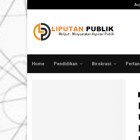
ah Pusat Evaluasi Total…
Medco E&P Grissik 
Aug
Home
Pendidikan
Birokrasi
Pertan