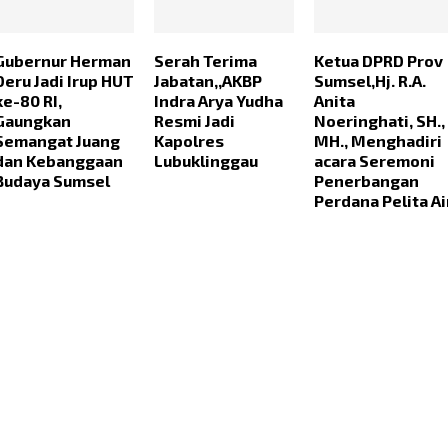
Gubernur Herman
Serah Terima
Ketua DPRD Prov
Deru Jadi Irup HUT
Jabatan,,AKBP
Sumsel,Hj. R.A.
ke-80 RI,
Indra Arya Yudha
Anita
Gaungkan
Resmi Jadi
Noeringhati, SH.,
Semangat Juang
Kapolres
MH., Menghadiri
dan Kebanggaan
Lubuklinggau
acara Seremoni
Budaya Sumsel
Penerbangan
Perdana Pelita Ai