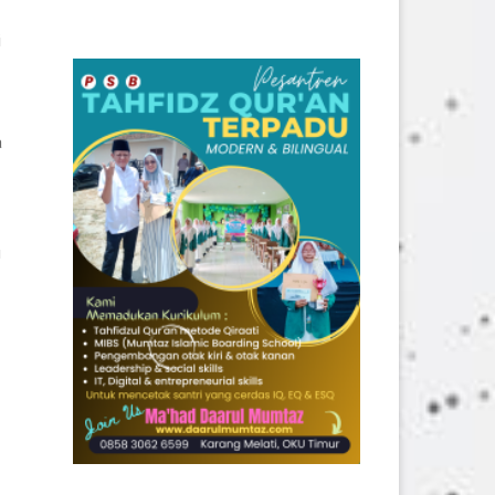
i
a
u