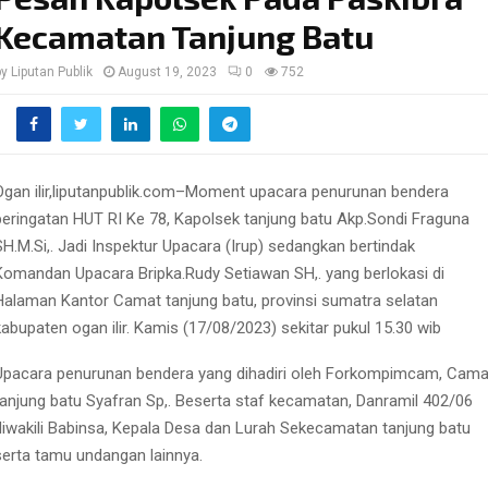
Kecamatan Tanjung Batu
by
Liputan Publik
August 19, 2023
0
752
Ogan ilir,liputanpublik.com–Moment upacara penurunan bendera
peringatan HUT RI Ke 78, Kapolsek tanjung batu Akp.Sondi Fraguna
SH.M.Si,. Jadi Inspektur Upacara (Irup) sedangkan bertindak
Komandan Upacara Bripka.Rudy Setiawan SH,. yang berlokasi di
Halaman Kantor Camat tanjung batu, provinsi sumatra selatan
kabupaten ogan ilir. Kamis (17/08/2023) sekitar pukul 15.30 wib
Upacara penurunan bendera yang dihadiri oleh Forkompimcam, Cama
tanjung batu Syafran Sp,. Beserta staf kecamatan, Danramil 402/06
diwakili Babinsa, Kepala Desa dan Lurah Sekecamatan tanjung batu
serta tamu undangan lainnya.