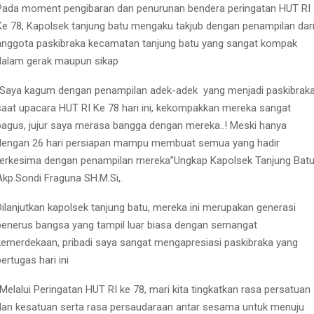
Pada moment pengibaran dan penurunan bendera peringatan HUT RI
Ke 78, Kapolsek tanjung batu mengaku takjub dengan penampilan dar
anggota paskibraka kecamatan tanjung batu yang sangat kompak
dalam gerak maupun sikap
“Saya kagum dengan penampilan adek-adek
yang menjadi paskibrak
saat upacara HUT RI Ke 78 hari ini, kekompakkan mereka sangat
bagus, jujur saya merasa bangga dengan mereka..! Meski hanya
dengan 26 hari persiapan mampu membuat semua yang hadir
terkesima dengan penampilan mereka”Ungkap Kapolsek Tanjung Bat
Akp.Sondi Fraguna SH.M.Si,.
Dilanjutkan kapolsek tanjung batu, mereka ini merupakan generasi
penerus bangsa yang tampil luar biasa dengan semangat
kemerdekaan, pribadi saya sangat mengapresiasi paskibraka yang
bertugas hari ini
“Melalui Peringatan HUT RI ke 78, mari kita tingkatkan rasa persatuan
dan kesatuan serta rasa persaudaraan antar sesama untuk menuju