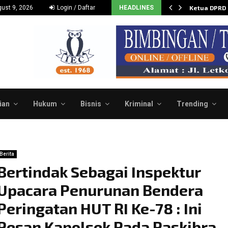
Dukung dan Dorong Budidaya…
ust 9, 2026
Login / Daftar
HEADLINES
Ketua DPRD
ian
Hukum
Bisnis
Kriminal
Trending
Berita
Bertindak Sebagai Inspektur
Upacara Penurunan Bendera
Peringatan HUT RI Ke-78 : Ini
Pesan Kapolsek Pada Paskibra