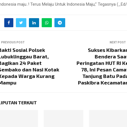
indonesia maju..! Terus Melaju Untuk Indonesia Maju,” Tegasnya (_Ed/
PREVIOUS POST
NEXT POST
Bakti Sosial Polsek
Sukses Kibarka
Lubuklinggau Barat,
Bendera Saa
Bagikan 24 Paket
Peringatan HUT RI K
Sembako dan Nasi Kotak
78, Ini Pesan Cama
Kepada Warga Kurang
Tanjung Batu Pad
Mampu
Paskibra Kecamata
LIPUTAN TERKAIT