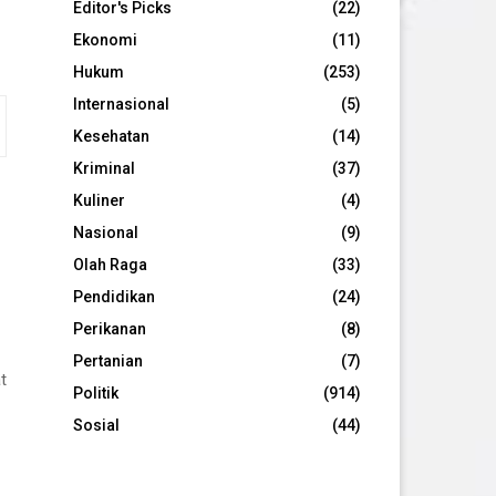
Editor's Picks
(22)
Ekonomi
(11)
Hukum
(253)
Internasional
(5)
Kesehatan
(14)
Kriminal
(37)
Kuliner
(4)
Nasional
(9)
Olah Raga
(33)
Pendidikan
(24)
Perikanan
(8)
Pertanian
(7)
t
Politik
(914)
Sosial
(44)