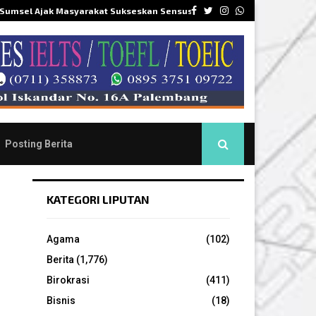
Facebook
Twitter
Instagram
Whatsapp
 Sumsel Ajak Masyarakat Sukseskan Sensus…
DPR
Posting Berita
KATEGORI LIPUTAN
Agama
(102)
Berita
(1,776)
Birokrasi
(411)
Bisnis
(18)