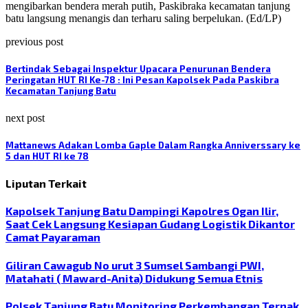
mengibarkan bendera merah putih, Paskibraka kecamatan tanjung
batu langsung menangis dan terharu saling berpelukan. (Ed/LP)
previous post
Bertindak Sebagai Inspektur Upacara Penurunan Bendera
Peringatan HUT RI Ke-78 : Ini Pesan Kapolsek Pada Paskibra
Kecamatan Tanjung Batu
next post
Mattanews Adakan Lomba Gaple Dalam Rangka Anniverssary ke
5 dan HUT RI ke 78
Liputan Terkait
Kapolsek Tanjung Batu Dampingi Kapolres Ogan Ilir,
Saat Cek Langsung Kesiapan Gudang Logistik Dikantor
Camat Payaraman
Giliran Cawagub No urut 3 Sumsel Sambangi PWI,
Matahati ( Maward-Anita) Didukung Semua Etnis
Polsek Tanjung Batu Monitoring Perkembangan Ternak