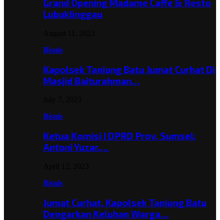
Grand Opening Madame Caffe & Resto
Lubuklinggau
August 11, 2023
Bisnis
Kapolsek Tanjung Batu Jumat Curhat Di
Masjid Baiturahman…
July 7, 2023
Bisnis
Ketua Komisi I DPRD Prov. Sumsel;
Antoni Yuzar,…
April 12, 2023
Bisnis
Jumat Curhat, Kapolsek Tanjung Batu
Dengarkan Keluhan Warga…