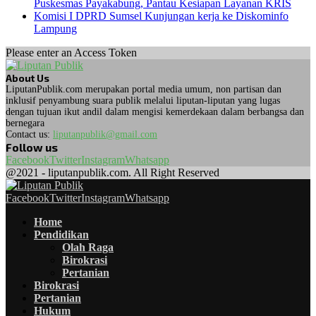
Puskesmas Payakabung, Pantau Kesiapan Layanan KRIS
Komisi I DPRD Sumsel Kunjungan kerja ke Diskominfo
Lampung
Please enter an Access Token
About Us
LiputanPublik.com merupakan portal media umum, non partisan dan
inklusif penyambung suara publik melalui liputan-liputan yang lugas
dengan tujuan ikut andil dalam mengisi kemerdekaan dalam berbangsa dan
bernegara
Contact us:
liputanpublik@gmail.com
Follow us
Facebook
Twitter
Instagram
Whatsapp
@2021 - liputanpublik.com. All Right Reserved
Facebook
Twitter
Instagram
Whatsapp
Home
Pendidikan
Olah Raga
Birokrasi
Pertanian
Birokrasi
Pertanian
Hukum