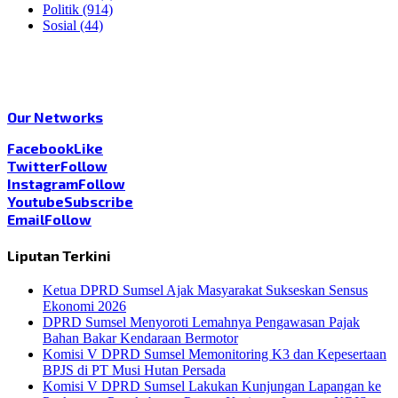
Politik
(914)
Sosial
(44)
Our Networks
Facebook
Like
Twitter
Follow
Instagram
Follow
Youtube
Subscribe
Email
Follow
Liputan Terkini
Ketua DPRD Sumsel Ajak Masyarakat Sukseskan Sensus
Ekonomi 2026
DPRD Sumsel Menyoroti Lemahnya Pengawasan Pajak
Bahan Bakar Kendaraan Bermotor
Komisi V DPRD Sumsel Memonitoring K3 dan Kepesertaan
BPJS di PT Musi Hutan Persada
Komisi V DPRD Sumsel Lakukan Kunjungan Lapangan ke