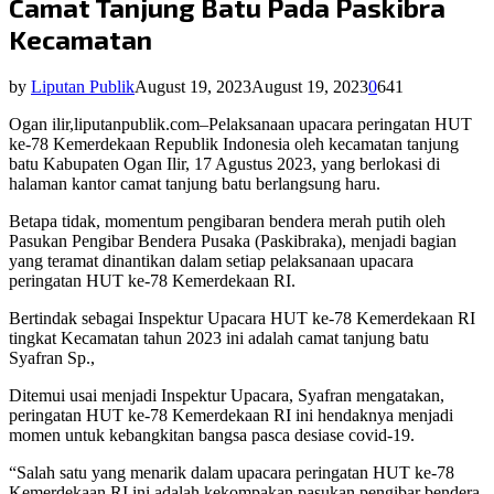
Camat Tanjung Batu Pada Paskibra
Kecamatan
by
Liputan Publik
August 19, 2023
August 19, 2023
0
641
Ogan ilir,liputanpublik.com–Pelaksanaan upacara peringatan HUT
ke-78 Kemerdekaan Republik Indonesia oleh kecamatan tanjung
batu Kabupaten Ogan Ilir, 17 Agustus 2023, yang berlokasi di
halaman kantor camat tanjung batu berlangsung haru.
Betapa tidak, momentum pengibaran bendera merah putih oleh
Pasukan Pengibar Bendera Pusaka (Paskibraka), menjadi bagian
yang teramat dinantikan dalam setiap pelaksanaan upacara
peringatan HUT ke-78 Kemerdekaan RI.
Bertindak sebagai Inspektur Upacara HUT ke-78 Kemerdekaan RI
tingkat Kecamatan tahun 2023 ini adalah camat tanjung batu
Syafran Sp.,
Ditemui usai menjadi Inspektur Upacara, Syafran mengatakan,
peringatan HUT ke-78 Kemerdekaan RI ini hendaknya menjadi
momen untuk kebangkitan bangsa pasca desiase covid-19.
“Salah satu yang menarik dalam upacara peringatan HUT ke-78
Kemerdekaan RI ini adalah kekompakan pasukan pengibar bendera