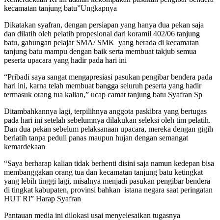
kecamatan tanjung batu”Ungkapnya
Dikatakan syafran, dengan persiapan yang hanya dua pekan saja
dan dilatih oleh pelatih propesional dari koramil 402/06 tanjung
batu, gabungan pelajar SMA/ SMK
yang berada di kecamatan
tanjung batu mampu dengan baik serta membuat takjub semua
peserta upacara yang hadir pada hari ini
“Pribadi saya sangat mengapresiasi pasukan pengibar bendera pada
hari ini, karna telah membuat bangga seluruh peserta yang hadir
termasuk orang tua kalian,” ucap camat tanjung batu Syafran Sp
Ditambahkannya lagi, terpilihnya anggota paskibra yang bertugas
pada hari ini setelah sebelumnya dilakukan seleksi oleh tim pelatih.
Dan dua pekan sebelum pelaksanaan upacara, mereka dengan gigih
berlatih tanpa peduli panas maupun hujan dengan semangat
kemardekaan
“Saya berharap kalian tidak berhenti disini saja namun kedepan bisa
membanggakan orang tua dan kecamatan tanjung batu ketingkat
yang lebih tinggi lagi, misalnya menjadi pasukan pengibar bendera
di tingkat kabupaten, provinsi bahkan
istana negara saat peringatan
HUT RI” Harap Syafran
Pantauan media ini dilokasi usai menyelesaikan tugasnya