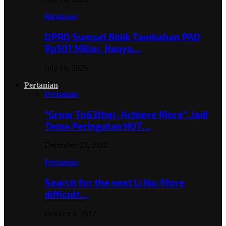
Birokrasi
DPRD Sumsel Bidik Tambahan PAD
Rp501 Miliar, Hanya…
July 16, 2026
Pertanian
Pertanian
“Grow To63ther, Achieve More”, Jadi
Tema Peringatan HUT…
December 27, 2022
Pertanian
Search for the next Li Na: More
difficult…
October 3, 2017