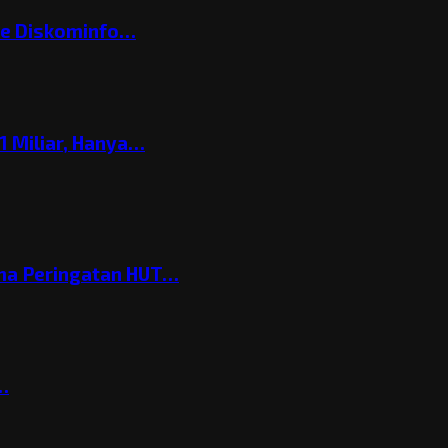
ke Diskominfo…
 Miliar, Hanya…
ema Peringatan HUT…
t…