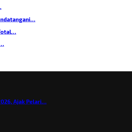
…
andatangani…
Total…
a…
026, Ajak Pelari…