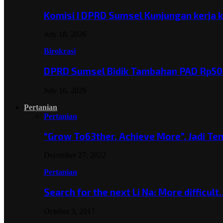
Komisi I DPRD Sumsel Kunjungan kerja 
July 18, 2026
Birokrasi
DPRD Sumsel Bidik Tambahan PAD Rp501
July 16, 2026
Pertanian
Pertanian
“Grow To63ther, Achieve More”, Jadi T
December 27, 2022
Pertanian
Search for the next Li Na: More difficul
October 3, 2017