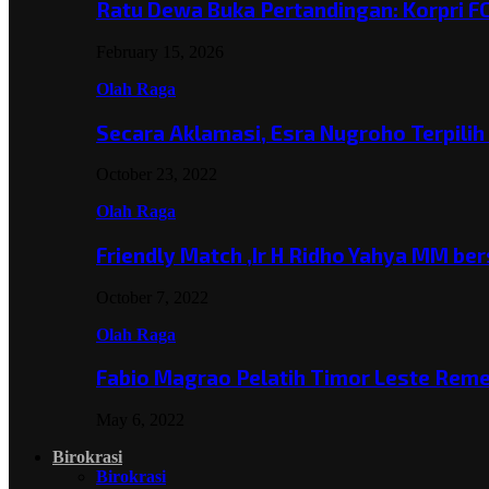
Ratu Dewa Buka Pertandingan: Korpri F
February 15, 2026
Olah Raga
Secara Aklamasi, Esra Nugroho Terpili
October 23, 2022
Olah Raga
Friendly Match ,Ir H Ridho Yahya MM b
October 7, 2022
Olah Raga
Fabio Magrao Pelatih Timor Leste Rem
May 6, 2022
Birokrasi
Birokrasi