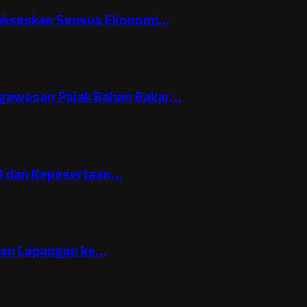
Sukseskan Sensus Ekonomi…
gawasan Pajak Bahan Bakar…
3 dan Kepesertaan…
gan Lapangan ke…