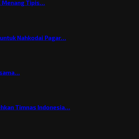
C Menang Tipis…
h untuk Nahkodai Pagar…
ersama…
ehkan Timnas Indonesia…