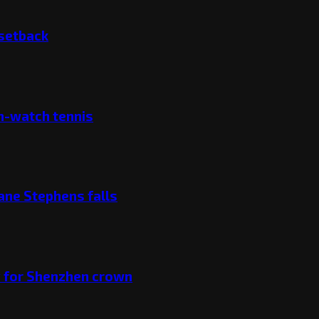
 setback
ch-watch tennis
ane Stephens falls
v for Shenzhen crown