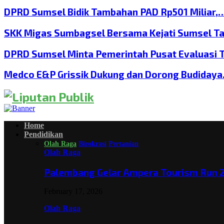
DPRD Sumsel Bidik Tambahan PAD Rp501 Miliar,
SKK Migas Sumbagsel Bersama Kejati Sumsel T
DPRD Sumsel Minta Pemerintah Pusat Evaluasi 
Medco E&P Grissik Dukung dan Dorong Budiday
Home
Pendidikan
Olah Raga
Birokrasi
Pertanian
Olah Raga
Palembang Gelar Ampera Tourism Run 2
February 17, 2026
Olah Raga