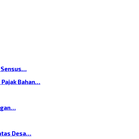
n Sensus…
 Pajak Bahan…
ngan…
atas Desa…