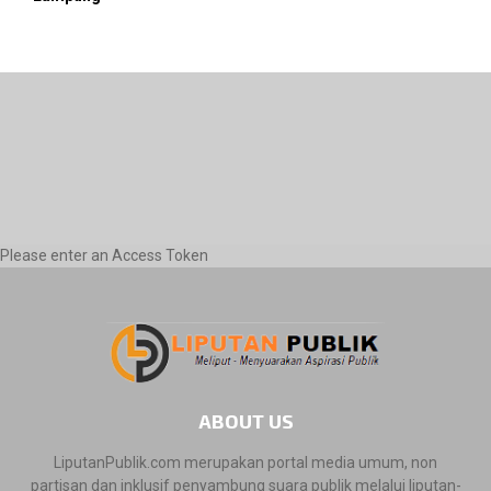
Please enter an Access Token
ABOUT US
LiputanPublik.com merupakan portal media umum, non
partisan dan inklusif penyambung suara publik melalui liputan-