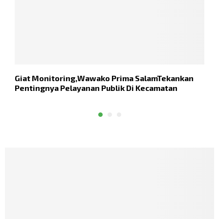
Giat Monitoring,Wawako Prima SalamTekankan
K
Pentingnya Pelayanan Publik Di Kecamatan
D