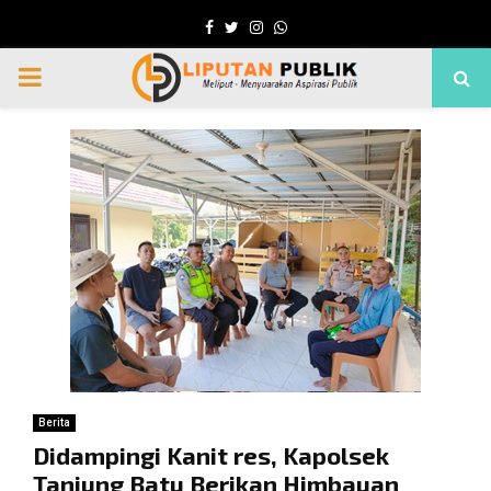
Facebook
Twitter
Instagram
Whatsapp
PRIMARY
MENU
Berita
Didampingi Kanit res, Kapolsek
Tanjung Batu Berikan Himbauan