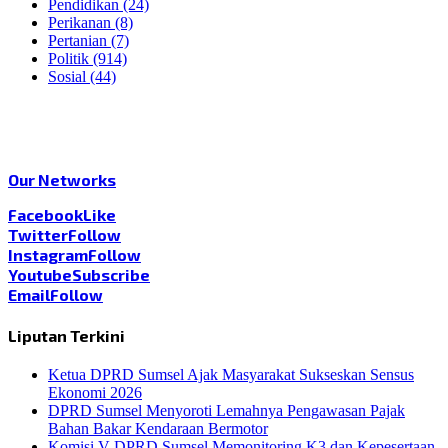
Pendidikan
(24)
Perikanan
(8)
Pertanian
(7)
Politik
(914)
Sosial
(44)
Our Networks
Facebook
Like
Twitter
Follow
Instagram
Follow
Youtube
Subscribe
Email
Follow
Liputan Terkini
Ketua DPRD Sumsel Ajak Masyarakat Sukseskan Sensus
Ekonomi 2026
DPRD Sumsel Menyoroti Lemahnya Pengawasan Pajak
Bahan Bakar Kendaraan Bermotor
Komisi V DPRD Sumsel Memonitoring K3 dan Kepesertaan