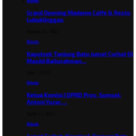
Bisnis
Grand Opening Madame Caffe & Resto
Lubuklinggau
August 11, 2023
Bisnis
Kapolsek Tanjung Batu Jumat Curhat Di
Masjid Baiturahman…
July 7, 2023
Bisnis
Ketua Komisi I DPRD Prov. Sumsel;
Antoni Yuzar,…
April 12, 2023
Bisnis