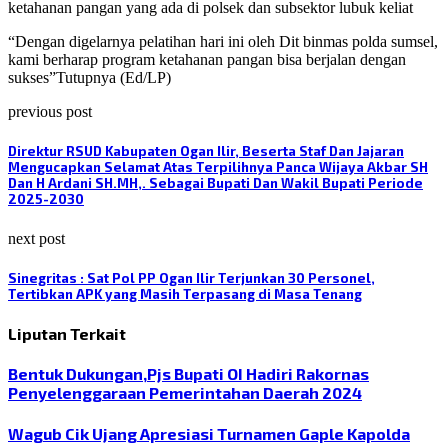
ketahanan pangan yang ada di polsek dan subsektor lubuk keliat
“Dengan digelarnya pelatihan hari ini oleh Dit binmas polda sumsel,
kami berharap program ketahanan pangan bisa berjalan dengan
sukses”Tutupnya (Ed/LP)
previous post
Direktur RSUD Kabupaten Ogan Ilir, Beserta Staf Dan Jajaran
Mengucapkan Selamat Atas Terpilihnya Panca Wijaya Akbar SH
Dan H Ardani SH.MH,. Sebagai Bupati Dan Wakil Bupati Periode
2025-2030
next post
Sinegritas : Sat Pol PP Ogan Ilir Terjunkan 30 Personel,
Tertibkan APK yang Masih Terpasang di Masa Tenang
Liputan Terkait
Bentuk Dukungan,Pjs Bupati OI Hadiri Rakornas
Penyelenggaraan Pemerintahan Daerah 2024
Wagub Cik Ujang Apresiasi Turnamen Gaple Kapolda