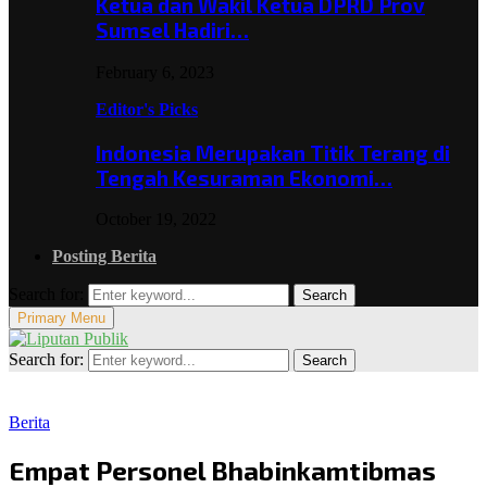
Ketua dan Wakil Ketua DPRD Prov
Sumsel Hadiri…
February 6, 2023
Editor's Picks
Indonesia Merupakan Titik Terang di
Tengah Kesuraman Ekonomi…
October 19, 2022
Posting Berita
Search for:
Search
Primary Menu
Search for:
Search
Berita
Empat Personel Bhabinkamtibmas