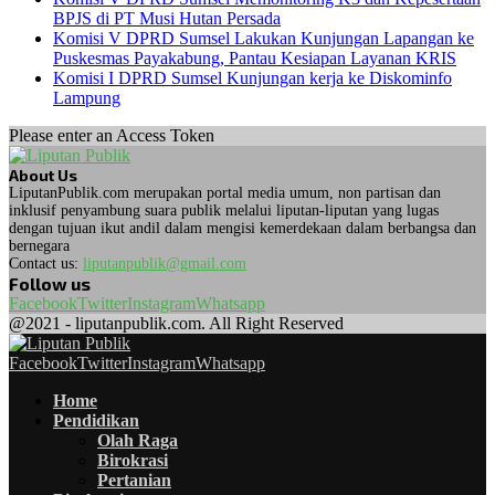
BPJS di PT Musi Hutan Persada
Komisi V DPRD Sumsel Lakukan Kunjungan Lapangan ke
Puskesmas Payakabung, Pantau Kesiapan Layanan KRIS
Komisi I DPRD Sumsel Kunjungan kerja ke Diskominfo
Lampung
Please enter an Access Token
About Us
LiputanPublik.com merupakan portal media umum, non partisan dan
inklusif penyambung suara publik melalui liputan-liputan yang lugas
dengan tujuan ikut andil dalam mengisi kemerdekaan dalam berbangsa dan
bernegara
Contact us:
liputanpublik@gmail.com
Follow us
Facebook
Twitter
Instagram
Whatsapp
@2021 - liputanpublik.com. All Right Reserved
Facebook
Twitter
Instagram
Whatsapp
Home
Pendidikan
Olah Raga
Birokrasi
Pertanian