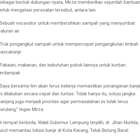
Sebagai bentuk dukungan nyata, Mirza memberikan sejumlah bantua
untuk mengatasi persoalan tersebut, antara lain:
•Sebuah excavator untuk membersihkan sampah yang menyumbat
aluran air.
•Truk pengangkut sampah untuk mempercepat pengangkutan limbah
pascabanjir.
•Pakaian, makanan, dan kebutuhan pokok lainnya untuk korban
terdampak.
“Saya bersama tim akan terus bekerja memastikan penanganan banji
ini dilakukan secara cepat dan tuntas. Tidak hanya itu, solusi jangka
panjang juga menjadi prioritas agar permasalahan ini tidak terus
berulang,” tegas Mirza.
Di tempat berbeda, Wakil Gubernur Lampung terpilih, dr. Jihan Nurlela,
turut memantau lokasi banjir di Kota Karang, Teluk Betung Barat.