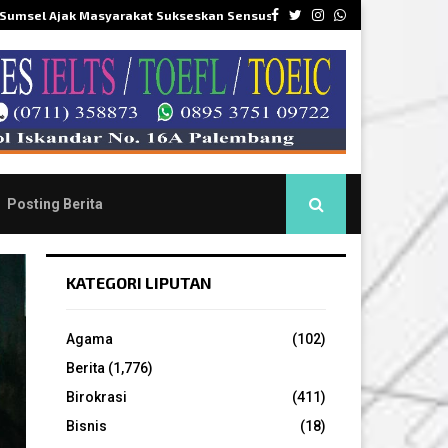
Facebook
Twitter
Instagram
Whatsapp
 Sumsel Ajak Masyarakat Sukseskan Sensus…
DPR
Posting Berita
KATEGORI LIPUTAN
Agama
(102)
Berita
(1,776)
Birokrasi
(411)
Bisnis
(18)