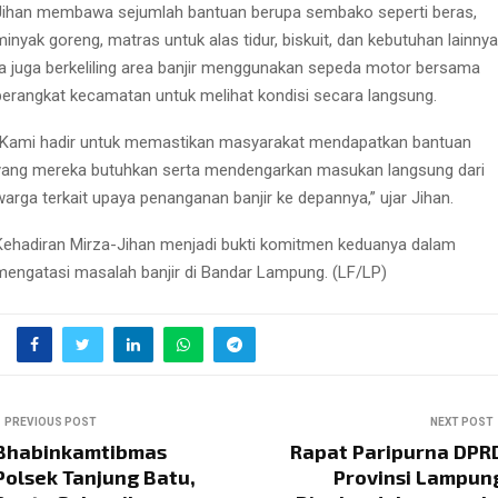
Jihan membawa sejumlah bantuan berupa sembako seperti beras,
minyak goreng, matras untuk alas tidur, biskuit, dan kebutuhan lainnya
Ia juga berkeliling area banjir menggunakan sepeda motor bersama
perangkat kecamatan untuk melihat kondisi secara langsung.
“Kami hadir untuk memastikan masyarakat mendapatkan bantuan
yang mereka butuhkan serta mendengarkan masukan langsung dari
warga terkait upaya penanganan banjir ke depannya,” ujar Jihan.
Kehadiran Mirza-Jihan menjadi bukti komitmen keduanya dalam
mengatasi masalah banjir di Bandar Lampung. (LF/LP)
PREVIOUS POST
NEXT POST
Bhabinkamtibmas
Rapat Paripurna DPR
Polsek Tanjung Batu,
Provinsi Lampun