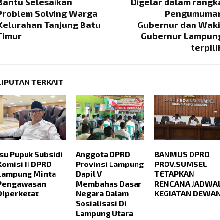
Bantu Selesaikan
Digelar dalam rangk
Problem Solving Warga
Pengumuma
Kelurahan Tanjung Batu
Gubernur dan Waki
Timur
Gubernur Lampun
terpili
LIPUTAN TERKAIT
Isu Pupuk Subsidi
Anggota DPRD
BANMUS DPRD
Komisi II DPRD
Provinsi Lampung
PROV.SUMSEL
Lampung Minta
Dapil V
TETAPKAN
Pengawasan
Membahas Dasar
RENCANA JADWA
Diperketat
Negara Dalam
KEGIATAN DEWA
Sosialisasi Di
Lampung Utara