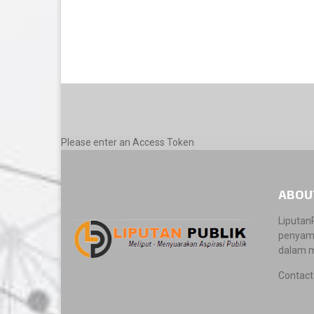
Please enter an Access Token
ABOU
Liputan
penyamb
dalam m
Contact