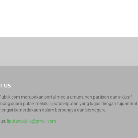
T US
Publik.com merupakan portal media umum, non partisan dan inklusif
ung suara publik melalui liputan-liputan yang lugas dengan tujuan ikut 
engisi kemerdekaan dalam berbangsa dan bernegara
 us:
liputanpublik@gmail.com