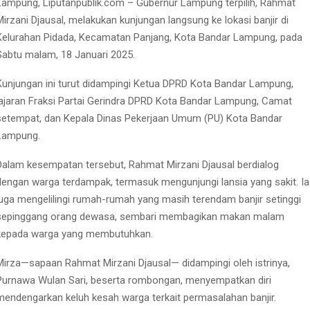
Lampung, Liputanpublik.com – Gubernur Lampung terpilih, Rahmat
Mirzani Djausal, melakukan kunjungan langsung ke lokasi banjir di
Kelurahan Pidada, Kecamatan Panjang, Kota Bandar Lampung, pada
Sabtu malam, 18 Januari 2025.
Kunjungan ini turut didampingi Ketua DPRD Kota Bandar Lampung,
jajaran Fraksi Partai Gerindra DPRD Kota Bandar Lampung, Camat
setempat, dan Kepala Dinas Pekerjaan Umum (PU) Kota Bandar
Lampung.
Dalam kesempatan tersebut, Rahmat Mirzani Djausal berdialog
dengan warga terdampak, termasuk mengunjungi lansia yang sakit. Ia
juga mengelilingi rumah-rumah yang masih terendam banjir setinggi
sepinggang orang dewasa, sembari membagikan makan malam
kepada warga yang membutuhkan.
Mirza—sapaan Rahmat Mirzani Djausal— didampingi oleh istrinya,
Purnawa Wulan Sari, beserta rombongan, menyempatkan diri
mendengarkan keluh kesah warga terkait permasalahan banjir.