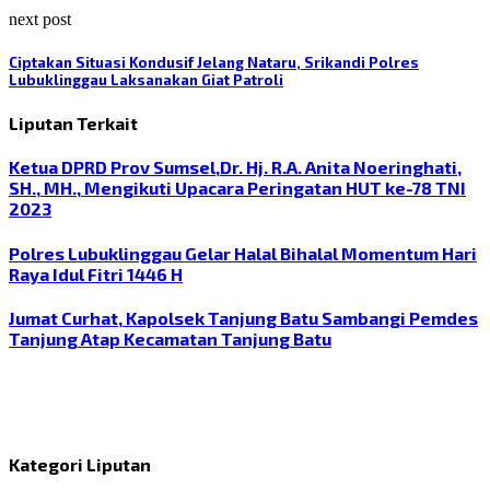
next post
Ciptakan Situasi Kondusif Jelang Nataru, Srikandi Polres
Lubuklinggau Laksanakan Giat Patroli
Liputan Terkait
Ketua DPRD Prov Sumsel,Dr. Hj. R.A. Anita Noeringhati,
SH., MH., Mengikuti Upacara Peringatan HUT ke-78 TNI
2023
Polres Lubuklinggau Gelar Halal Bihalal Momentum Hari
Raya Idul Fitri 1446 H
Jumat Curhat, Kapolsek Tanjung Batu Sambangi Pemdes
Tanjung Atap Kecamatan Tanjung Batu
Kategori Liputan