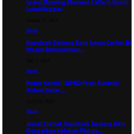
Grand Opening Madame Caffe & Resto
Lubuklinggau
August 11, 2023
Bisnis
Kapolsek Tanjung Batu Jumat Curhat Di
Masjid Baiturahman…
July 7, 2023
Bisnis
Ketua Komisi I DPRD Prov. Sumsel;
Antoni Yuzar,…
April 12, 2023
Bisnis
Jumat Curhat, Kapolsek Tanjung Batu
Dengarkan Keluhan Warga…