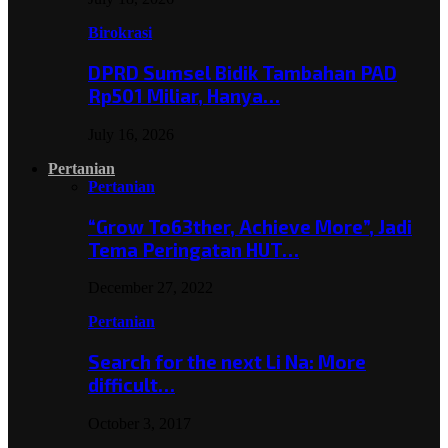
Birokrasi
DPRD Sumsel Bidik Tambahan PAD
Rp501 Miliar, Hanya…
July 16, 2026
Pertanian
Pertanian
“Grow To63ther, Achieve More”, Jadi
Tema Peringatan HUT…
December 27, 2022
Pertanian
Search for the next Li Na: More
difficult…
October 3, 2017