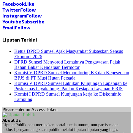
Facebook
Like
Twitter
Follow
Instagram
Follow
Youtube
Subscribe
Email
Follow
Liputan Terkini
Ketua DPRD Sumsel Ajak Masyarakat Sukseskan Sensus
Ekonomi 2026
DPRD Sumsel Menyoroti Lemahnya Pengawasan Pajak
Bahan Bakar Kendaraan Bermotor
Komisi V DPRD Sumsel Memonitoring K3 dan Kepesertaan
BPJS di PT Musi Hutan Persada
Komisi V DPRD Sumsel Lakukan Kunjungan Lapangan ke
Puskesmas Payakabung, Pantau Kesiapan Layanan KRIS
Komisi I DPRD Sumsel Kunjungan kerja ke Diskominfo
Lampung
Please enter an Access Token
About Us
LiputanPublik.com merupakan portal media umum, non partisan dan
inklusif penyambung suara publik melalui liputan-liputan yang lugas