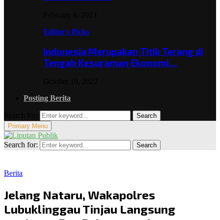
February 6, 2023
Editor's Picks
Indonesia Merupakan Titik Terang di
Tengah Kesuraman Ekonomi…
October 19, 2022
Posting Berita
Search for:
Search
Primary Menu
Search for:
Search
Berita
Jelang Nataru, Wakapolres
Lubuklinggau Tinjau Langsung