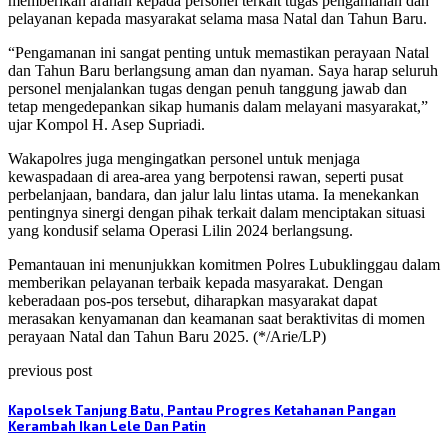
memberikan arahan kepada personel terkait tugas pengamanan dan
pelayanan kepada masyarakat selama masa Natal dan Tahun Baru.
“Pengamanan ini sangat penting untuk memastikan perayaan Natal
dan Tahun Baru berlangsung aman dan nyaman. Saya harap seluruh
personel menjalankan tugas dengan penuh tanggung jawab dan
tetap mengedepankan sikap humanis dalam melayani masyarakat,”
ujar Kompol H. Asep Supriadi.
Wakapolres juga mengingatkan personel untuk menjaga
kewaspadaan di area-area yang berpotensi rawan, seperti pusat
perbelanjaan, bandara, dan jalur lalu lintas utama. Ia menekankan
pentingnya sinergi dengan pihak terkait dalam menciptakan situasi
yang kondusif selama Operasi Lilin 2024 berlangsung.
Pemantauan ini menunjukkan komitmen Polres Lubuklinggau dalam
memberikan pelayanan terbaik kepada masyarakat. Dengan
keberadaan pos-pos tersebut, diharapkan masyarakat dapat
merasakan kenyamanan dan keamanan saat beraktivitas di momen
perayaan Natal dan Tahun Baru 2025. (*/Arie/LP)
previous post
Kapolsek Tanjung Batu, Pantau Progres Ketahanan Pangan
Kerambah Ikan Lele Dan Patin