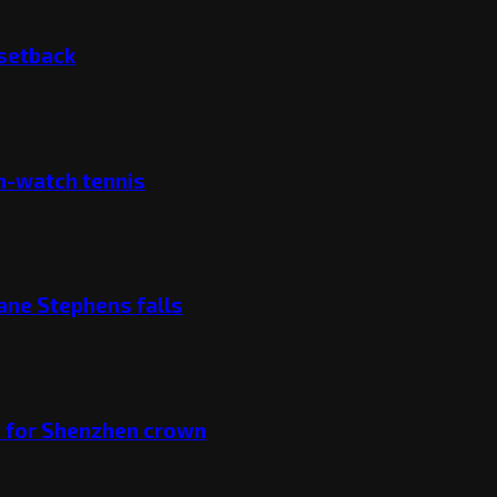
 setback
ch-watch tennis
ane Stephens falls
v for Shenzhen crown