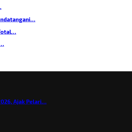
…
andatangani…
Total…
a…
026, Ajak Pelari…