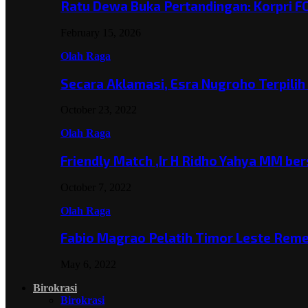
Ratu Dewa Buka Pertandingan: Korpri F
February 15, 2026
Olah Raga
Secara Aklamasi, Esra Nugroho Terpili
October 23, 2022
Olah Raga
Friendly Match ,Ir H Ridho Yahya MM b
October 7, 2022
Olah Raga
Fabio Magrao Pelatih Timor Leste Rem
May 6, 2022
Birokrasi
Birokrasi