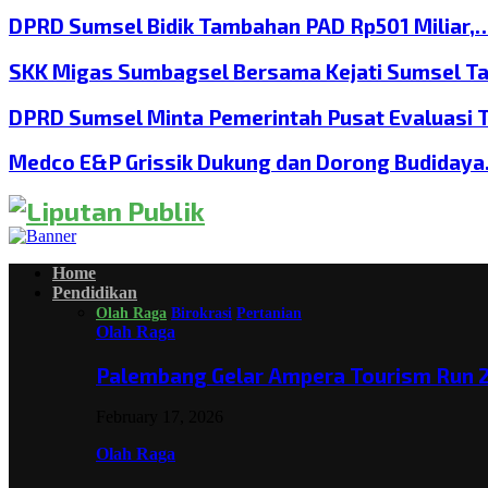
DPRD Sumsel Bidik Tambahan PAD Rp501 Miliar,
SKK Migas Sumbagsel Bersama Kejati Sumsel T
DPRD Sumsel Minta Pemerintah Pusat Evaluasi 
Medco E&P Grissik Dukung dan Dorong Budiday
Home
Pendidikan
Olah Raga
Birokrasi
Pertanian
Olah Raga
Palembang Gelar Ampera Tourism Run 2
February 17, 2026
Olah Raga