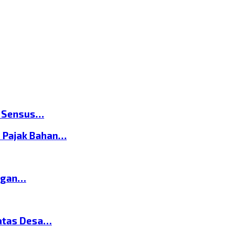
n Sensus…
 Pajak Bahan…
ngan…
atas Desa…