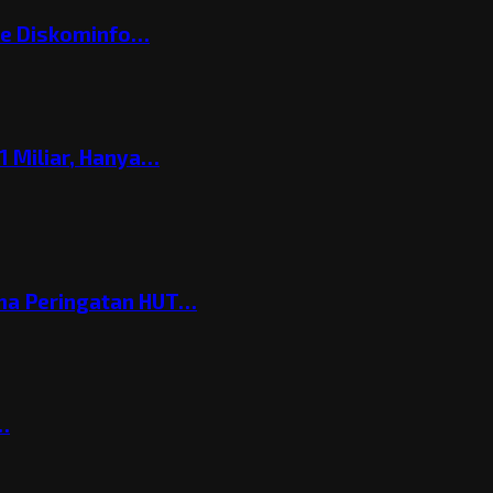
ke Diskominfo…
 Miliar, Hanya…
ema Peringatan HUT…
t…