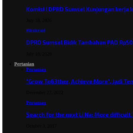
Komisi I DPRD Sumsel Kunjungan kerja 
July 18, 2026
Birokrasi
DPRD Sumsel Bidik Tambahan PAD Rp501
July 16, 2026
Pertanian
Pertanian
“Grow To63ther, Achieve More”, Jadi T
December 27, 2022
Pertanian
Search for the next Li Na: More difficul
October 3, 2017