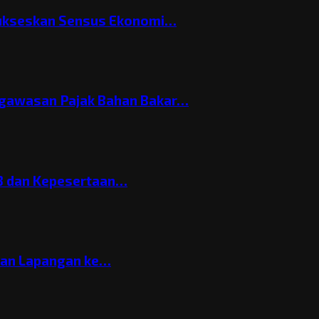
Sukseskan Sensus Ekonomi…
gawasan Pajak Bahan Bakar…
3 dan Kepesertaan…
gan Lapangan ke…