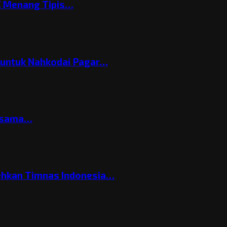
C Menang Tipis…
h untuk Nahkodai Pagar…
ersama…
ehkan Timnas Indonesia…