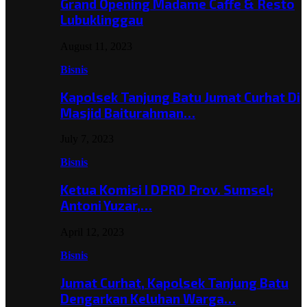
Grand Opening Madame Caffe & Resto
Lubuklinggau
August 11, 2023
Bisnis
Kapolsek Tanjung Batu Jumat Curhat Di
Masjid Baiturahman…
July 7, 2023
Bisnis
Ketua Komisi I DPRD Prov. Sumsel;
Antoni Yuzar,…
April 12, 2023
Bisnis
Jumat Curhat, Kapolsek Tanjung Batu
Dengarkan Keluhan Warga…