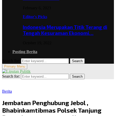
February 6, 2023
Editor's Picks
Indonesia Merupakan Titik Terang di
Tengah Kesuraman Ekonomi…
October 19, 2022
Posting Berita
Search for:
Search
Primary Menu
Search for:
Search
Berita
Jembatan Penghubung Jebol ,
Bhabinkamtibmas Polsek Tanjung