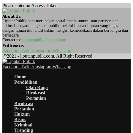
Please enter an Access Token
About Us
LiputanPublik.com merupakan portal media umum, non partisan dan
inklusif penyambung suara publik melalui liputan-liputan yang lugas
dengan tujuan ikut andil dalam mengisi kemerdekaan dalam berbangsa dan
bernegara
Contact us:
liputanpublik@gmail.com
Follow us
Facebook
Twitter
Instagram
Whatsapp
@2021 - liputanpublik.com. All Right Reserved
Facebook
Twitter
Instagram
Whatsapp
Home
Pendidikan
Olah Raga
Birokrasi
Pertanian
Birokrasi
Pertanian
Hukum
Bisnis
Kriminal
Trending