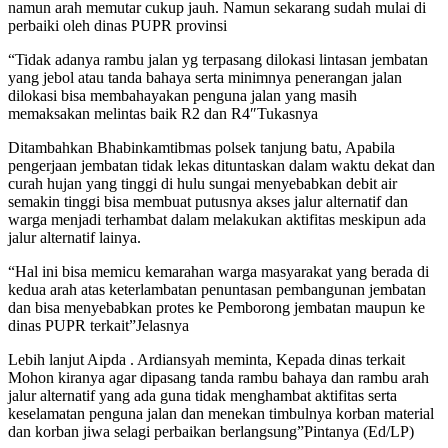
namun arah memutar cukup jauh. Namun sekarang sudah mulai di
perbaiki oleh dinas PUPR provinsi
“Tidak adanya rambu jalan yg terpasang dilokasi lintasan jembatan
yang jebol atau tanda bahaya serta minimnya penerangan jalan
dilokasi bisa membahayakan penguna jalan yang masih
memaksakan melintas baik R2 dan R4″Tukasnya
Ditambahkan Bhabinkamtibmas polsek tanjung batu, Apabila
pengerjaan jembatan tidak lekas dituntaskan dalam waktu dekat dan
curah hujan yang tinggi di hulu sungai menyebabkan debit air
semakin tinggi bisa membuat putusnya akses jalur alternatif dan
warga menjadi terhambat dalam melakukan aktifitas meskipun ada
jalur alternatif lainya.
“Hal ini bisa memicu kemarahan warga masyarakat yang berada di
kedua arah atas keterlambatan penuntasan pembangunan jembatan
dan bisa menyebabkan protes ke Pemborong jembatan maupun ke
dinas PUPR terkait”Jelasnya
Lebih lanjut Aipda . Ardiansyah meminta, Kepada dinas terkait
Mohon kiranya agar dipasang tanda rambu bahaya dan rambu arah
jalur alternatif yang ada guna tidak menghambat aktifitas serta
keselamatan penguna jalan dan menekan timbulnya korban material
dan korban jiwa selagi perbaikan berlangsung”Pintanya (Ed/LP)