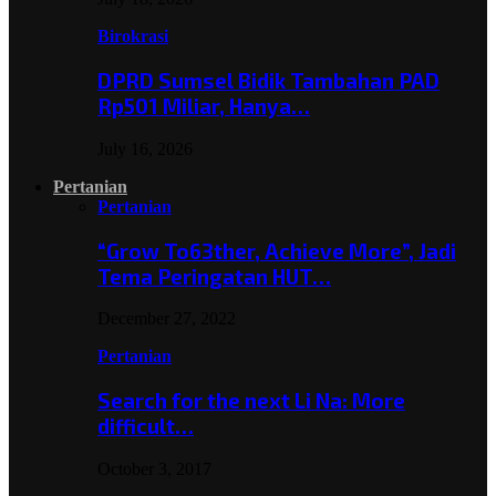
Birokrasi
DPRD Sumsel Bidik Tambahan PAD
Rp501 Miliar, Hanya…
July 16, 2026
Pertanian
Pertanian
“Grow To63ther, Achieve More”, Jadi
Tema Peringatan HUT…
December 27, 2022
Pertanian
Search for the next Li Na: More
difficult…
October 3, 2017