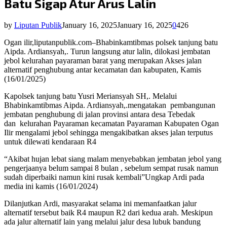
Batu Sigap Atur Arus Lalin
by
Liputan Publik
January 16, 2025
January 16, 2025
0
426
Ogan ilir,liputanpublik.com–Bhabinkamtibmas polsek tanjung batu
Aipda. Ardiansyah,. Turun langsung atur lalin, dilokasi jembatan
jebol kelurahan payaraman barat yang merupakan Akses jalan
alternatif penghubung antar kecamatan dan kabupaten, Kamis
(16/01/2025)
Kapolsek tanjung batu Yusri Meriansyah SH,. Melalui
Bhabinkamtibmas Aipda. Ardiansyah,.mengatakan pembangunan
jembatan penghubung di jalan provinsi antara desa Tebedak
dan kelurahan Payaraman kecamatan Payaraman Kabupaten Ogan
Ilir mengalami jebol sehingga mengakibatkan akses jalan terputus
untuk dilewati kendaraan R4
“Akibat hujan lebat siang malam menyebabkan jembatan jebol yang
pengerjaanya belum sampai 8 bulan , sebelum sempat rusak namun
sudah diperbaiki namun kini rusak kembali”Ungkap Ardi pada
media ini kamis (16/01/2024)
Dilanjutkan Ardi, masyarakat selama ini memanfaatkan jalur
alternatif tersebut baik R4 maupun R2 dari kedua arah. Meskipun
ada jalur alternatif lain yang melalui jalur desa lubuk bandung