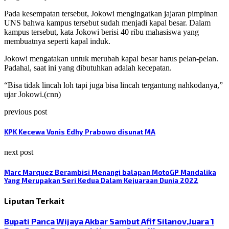
Pada kesempatan tersebut, Jokowi mengingatkan jajaran pimpinan
UNS bahwa kampus tersebut sudah menjadi kapal besar. Dalam
kampus tersebut, kata Jokowi berisi 40 ribu mahasiswa yang
membuatnya seperti kapal induk.
Jokowi mengatakan untuk merubah kapal besar harus pelan-pelan.
Padahal, saat ini yang dibutuhkan adalah kecepatan.
“Bisa tidak lincah loh tapi juga bisa lincah tergantung nahkodanya,”
ujar Jokowi.(cnn)
previous post
KPK Kecewa Vonis Edhy Prabowo disunat MA
next post
Marc Marquez Berambisi Menangi balapan MotoGP Mandalika
Yang Merupakan Seri Kedua Dalam Kejuaraan Dunia 2022
Liputan Terkait
Bupati Panca Wijaya Akbar Sambut Afif Silanov,Juara 1