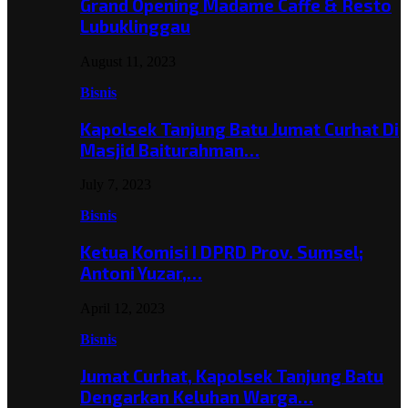
Grand Opening Madame Caffe & Resto
Lubuklinggau
August 11, 2023
Bisnis
Kapolsek Tanjung Batu Jumat Curhat Di
Masjid Baiturahman…
July 7, 2023
Bisnis
Ketua Komisi I DPRD Prov. Sumsel;
Antoni Yuzar,…
April 12, 2023
Bisnis
Jumat Curhat, Kapolsek Tanjung Batu
Dengarkan Keluhan Warga…