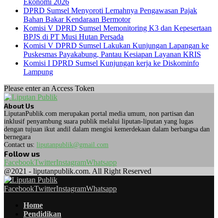
Ekonomi 2026
DPRD Sumsel Menyoroti Lemahnya Pengawasan Pajak
Bahan Bakar Kendaraan Bermotor
Komisi V DPRD Sumsel Memonitoring K3 dan Kepesertaan
BPJS di PT Musi Hutan Persada
Komisi V DPRD Sumsel Lakukan Kunjungan Lapangan ke
Puskesmas Payakabung, Pantau Kesiapan Layanan KRIS
Komisi I DPRD Sumsel Kunjungan kerja ke Diskominfo
Lampung
Please enter an Access Token
About Us
LiputanPublik.com merupakan portal media umum, non partisan dan
inklusif penyambung suara publik melalui liputan-liputan yang lugas
dengan tujuan ikut andil dalam mengisi kemerdekaan dalam berbangsa dan
bernegara
Contact us:
liputanpublik@gmail.com
Follow us
Facebook
Twitter
Instagram
Whatsapp
@2021 - liputanpublik.com. All Right Reserved
Facebook
Twitter
Instagram
Whatsapp
Home
Pendidikan