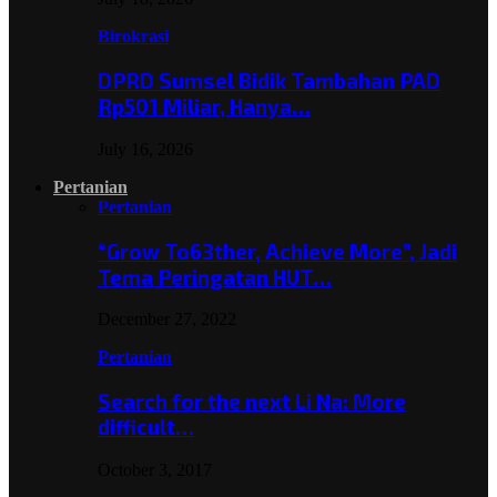
Birokrasi
DPRD Sumsel Bidik Tambahan PAD
Rp501 Miliar, Hanya…
July 16, 2026
Pertanian
Pertanian
“Grow To63ther, Achieve More”, Jadi
Tema Peringatan HUT…
December 27, 2022
Pertanian
Search for the next Li Na: More
difficult…
October 3, 2017