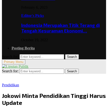
February 6, 2023
Editor's Picks
Indonesia Merupakan Titik Terang di
Tengah Kesuraman Ekonomi…
October 19, 2022
Posting Berita
Search for:
Search
Primary Menu
Search for:
Search
Pendidikan
Jokowi Minta Pendidikan Tinggi Harus
Update