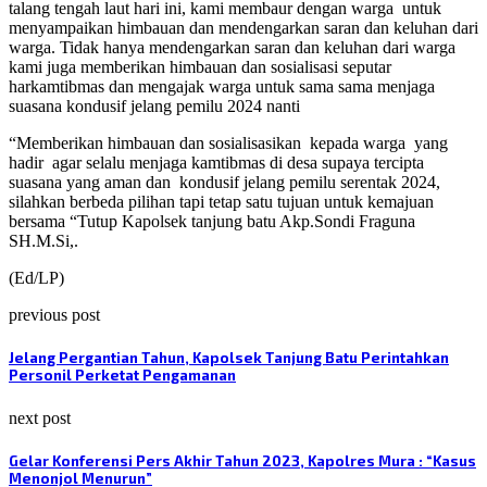
talang tengah laut hari ini, kami membaur dengan warga
untuk
menyampaikan himbauan dan mendengarkan saran dan keluhan dari
warga. Tidak hanya mendengarkan saran dan keluhan dari warga
kami juga memberikan himbauan dan sosialisasi seputar
harkamtibmas dan mengajak warga untuk sama sama menjaga
suasana kondusif jelang pemilu 2024 nanti
“Memberikan himbauan dan sosialisasikan
kepada warga
yang
hadir
agar selalu menjaga kamtibmas di desa supaya tercipta
suasana yang aman dan
kondusif jelang pemilu serentak 2024,
silahkan berbeda pilihan tapi tetap satu tujuan untuk kemajuan
bersama “Tutup Kapolsek tanjung batu Akp.Sondi Fraguna
SH.M.Si,.
(Ed/LP)
previous post
Jelang Pergantian Tahun, Kapolsek Tanjung Batu Perintahkan
Personil Perketat Pengamanan
next post
Gelar Konferensi Pers Akhir Tahun 2023, Kapolres Mura : “Kasus
Menonjol Menurun”