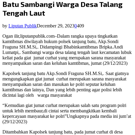
Batu Sambangi Warga Desa Talang
Tengah Laut
by
Liputan Publik
December 29, 2023
0
409
Ogan ilir,liputanpublik.com–Dalam rangka upaya tingkatkan
kamtibmas diwilayah hukum polsek tanjung batu, Akp.Sondi
Fraguna SH.M.Si,. Didampingi Bhabinkamtibmas Bripka.Andi
Lumatpi,. Sambangi warga desa talang tengah laut kecamatan lubuk
keliat pada giat
jumat curhat yang merupakan sarana masyarakat
menyampaikan saran dan keluhan kamtibmas, jumat (29/12/2023)
Kapolsek tanjung batu Akp.Sondi Fraguna SH.M.Si,. Saat giatnya
mengungkapkan giat jumat
curhat merupakan sarana masyarakat
menyampaikan saran dan masukan ke polri seputar keluhan
kamtibmas dan lainya, Dan yang lebih penting agar polisi lebih
dicintai lagi oleh
warga masyarakat
“Kemudian giat jumat curhat merupakan salah satu program polri
untuk lebih membaur,di cintai serta membangkitkan kembali
kepercayaan masyarakat ke polri”Ungkapnya pada media ini jum’at
(29/12/2023)
Ditambahkan Kapolsek tanjung batu, pada jumat curhat di desa