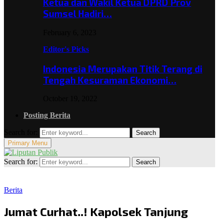
Ketua dan Wakil Ketua DPRD Prov
Sumsel Hadiri…
February 6, 2023
Editor's Picks
Indonesia Merupakan Titik Terang di
Tengah Kesuraman Ekonomi…
October 19, 2022
Posting Berita
Search for:
Search
Primary Menu
Search for:
Search
Berita
Jumat Curhat..! Kapolsek Tanjung