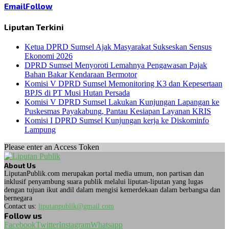
Email
Follow
Liputan Terkini
Ketua DPRD Sumsel Ajak Masyarakat Sukseskan Sensus
Ekonomi 2026
DPRD Sumsel Menyoroti Lemahnya Pengawasan Pajak
Bahan Bakar Kendaraan Bermotor
Komisi V DPRD Sumsel Memonitoring K3 dan Kepesertaan
BPJS di PT Musi Hutan Persada
Komisi V DPRD Sumsel Lakukan Kunjungan Lapangan ke
Puskesmas Payakabung, Pantau Kesiapan Layanan KRIS
Komisi I DPRD Sumsel Kunjungan kerja ke Diskominfo
Lampung
Please enter an Access Token
About Us
LiputanPublik.com merupakan portal media umum, non partisan dan
inklusif penyambung suara publik melalui liputan-liputan yang lugas
dengan tujuan ikut andil dalam mengisi kemerdekaan dalam berbangsa dan
bernegara
Contact us:
liputanpublik@gmail.com
Follow us
Facebook
Twitter
Instagram
Whatsapp