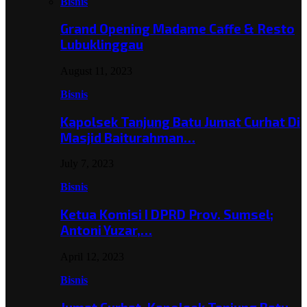
Bisnis
Grand Opening Madame Caffe & Resto
Lubuklinggau
August 11, 2023
Bisnis
Kapolsek Tanjung Batu Jumat Curhat Di
Masjid Baiturahman…
July 7, 2023
Bisnis
Ketua Komisi I DPRD Prov. Sumsel;
Antoni Yuzar,…
April 12, 2023
Bisnis