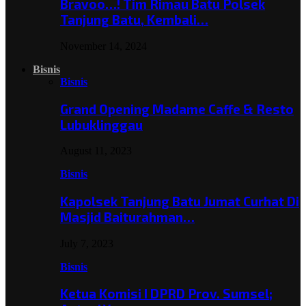
Bravoo…! Tim Rimau Batu Polsek
Tanjung Batu, Kembali…
November 14, 2024
Bisnis
Bisnis
Grand Opening Madame Caffe & Resto
Lubuklinggau
August 11, 2023
Bisnis
Kapolsek Tanjung Batu Jumat Curhat Di
Masjid Baiturahman…
July 7, 2023
Bisnis
Ketua Komisi I DPRD Prov. Sumsel;