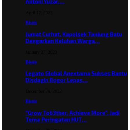
Antoni Yuzar,…
April 12, 2023
Bisnis
Jumat Curhat, Kapolsek Tanjung Batu
Dengarkan Keluhan Warga…
January 27, 2023
Bisnis
Legato Global Anextama Sukses Bantu
Disdagin Bogor Lepas…
December 29, 2022
Bisnis
“Grow To63ther, Achieve More”, Jadi
Tema Peringatan HUT…