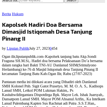
Search for:
Search
Berita
Hukum
Kapolsek Hadiri Doa Bersama
Dimasjid Istiqomah Desa Tanjung
Pinang II
by
Liputan Publik
July 27, 2023
0
454
Ogan ilir,liputanpublik.com–Kapolsek tanjung batu Akp.Sondi
Fraguna SH.M.Si,. Hadiri doa bersama Pelaksanaan Do’a bersama
dalam rangka hari Bakti TNI-AU Danlanud SHM(Srimulyono
Herlambang) ke-76 di Masjid Istiqomah desa Tanjung Pinang II
kecamatan Tanjung Batu Kab.Ogan Ilir, Rabu (27/07-2023)
Pantauan media ini dilokasi acara yang Dihadiri oleh Danlanud
SMH Kolonel Pnb. Sigit Gatot Prasetyo, M. M. O. A. S,. Kadisops
Lanud SMH, Letkol POM Lukman Hakim,. Ps
Kasitahwildirgantara Dispotdirga Bpk. Mayor Lek. Ishak Juarsyah,.
Dansatpom Lanud SMH. Mayor POM Ahsanul Arifin,. Ka Intelkam
Lanud Palembang Kapten Sus Rachmat adi Putra .S.S.T.Han,.