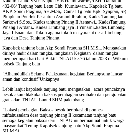
Kakum Lanud SMH Kapten Sus Helmi wardoyo.SH,.Danramil
402-06/ Tanjung batu Lettu Chb. Kurniawan,. Kapolsek Tg batu
AKP. Sondi Fraguna, SH.M.Si,. Camat Tg batu Bpk. Syapran, SP,.
Pimpinan Pondok Pesantren Asmuni Ibrahim,.Kades Tanjung laut
Sarkowi S.Sos,. Kades tanjung Pinang II Asmawi,. KadesTanjung
Pinang I Ardani,. Kades Limbang jaya II Yunarni,.kades Limbang
Jaya I Isnani dan Tokoh agama tokoh masyarakat desa Limbang
jaya dan Desa Tanjung Pinang.
Kapolsek tanjung batu Akp.Sondi Fraguna SH.M.Si,. Mengatakan
dirinya hadir dalam rangka, rangkaian Kegiatan
dalam rangka
memperingati hari hari Bakti TNI-AU ke-76 tahun 2023 di Wilkum
polsek Tanjung batu
“Alhamdulilah Selama Pelaksanaan kegiatan Berlangsung lancar
aman dan kondusif”Unkapnya
Lebih lanjut kapolsek tanjung batu mengatakan , acara puncaknya
besok akan dilakukan baksos pembagian sembako dan pengobatan
gratis dari TNI AU Lanud SHM palembang
“Lokasi pembagian Baksos besok berlokasi di ponpes
miftahussalam desa tanjung pinang II kecamatan tanjung batu,
semoga kegiatan baksos dari TNI AU ini bermanfaat untuk warga
masyarakat”Terang Kapolsek tanjung batu Akp.Sondi Fraguna
SH.M.Si,.