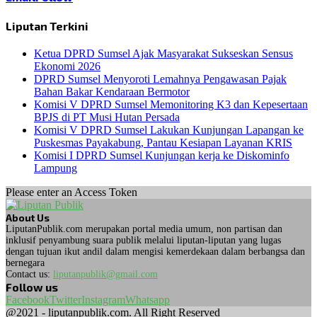
Liputan Terkini
Ketua DPRD Sumsel Ajak Masyarakat Sukseskan Sensus
Ekonomi 2026
DPRD Sumsel Menyoroti Lemahnya Pengawasan Pajak
Bahan Bakar Kendaraan Bermotor
Komisi V DPRD Sumsel Memonitoring K3 dan Kepesertaan
BPJS di PT Musi Hutan Persada
Komisi V DPRD Sumsel Lakukan Kunjungan Lapangan ke
Puskesmas Payakabung, Pantau Kesiapan Layanan KRIS
Komisi I DPRD Sumsel Kunjungan kerja ke Diskominfo
Lampung
Please enter an Access Token
About Us
LiputanPublik.com merupakan portal media umum, non partisan dan
inklusif penyambung suara publik melalui liputan-liputan yang lugas
dengan tujuan ikut andil dalam mengisi kemerdekaan dalam berbangsa dan
bernegara
Contact us:
liputanpublik@gmail.com
Follow us
Facebook
Twitter
Instagram
Whatsapp
@2021 - liputanpublik.com. All Right Reserved