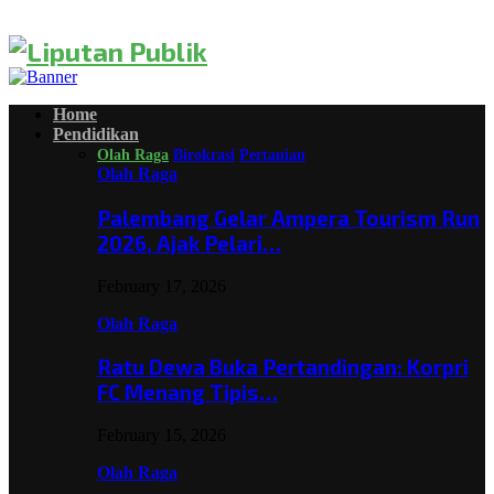
Home
Pendidikan
Olah Raga
Birokrasi
Pertanian
Olah Raga
Palembang Gelar Ampera Tourism Run
2026, Ajak Pelari…
February 17, 2026
Olah Raga
Ratu Dewa Buka Pertandingan: Korpri
FC Menang Tipis…
February 15, 2026
Olah Raga