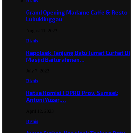
Bisnis
Grand Opening Madame Caffe & Resto
Lubuklinggau
August 11, 2023
Bisnis
Kapolsek Tanjung Batu Jumat Curhat Di
Masjid Baiturahman…
July 7, 2023
Bisnis
Ketua Komisi I DPRD Prov. Sumsel;
Antoni Yuzar,…
April 12, 2023
Bisnis