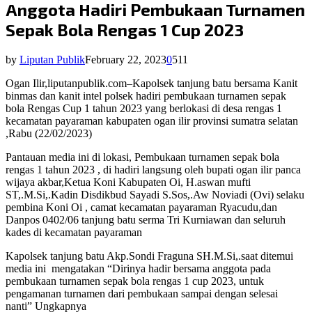
Anggota Hadiri Pembukaan Turnamen
Sepak Bola Rengas 1 Cup 2023
by
Liputan Publik
February 22, 2023
0
511
Ogan Ilir,liputanpublik.com–Kapolsek tanjung batu bersama Kanit
binmas dan kanit intel polsek hadiri pembukaan turnamen sepak
bola Rengas Cup 1 tahun 2023 yang berlokasi di desa rengas 1
kecamatan payaraman kabupaten ogan ilir provinsi sumatra selatan
,Rabu (22/02/2023)
Pantauan media ini di lokasi, Pembukaan turnamen sepak bola
rengas 1 tahun 2023 , di hadiri langsung oleh bupati ogan ilir panca
wijaya akbar,Ketua Koni Kabupaten Oi, H.aswan mufti
ST,.M.Si,.Kadin Disdikbud Sayadi S.Sos,.Aw Noviadi (Ovi) selaku
pembina Koni Oi , camat kecamatan payaraman Ryacudu,dan
Danpos 0402/06 tanjung batu serma Tri Kurniawan dan seluruh
kades di kecamatan payaraman
Kapolsek tanjung batu Akp.Sondi Fraguna SH.M.Si,.saat ditemui
media ini
mengatakan “Dirinya hadir bersama anggota pada
pembukaan turnamen sepak bola rengas 1 cup 2023, untuk
pengamanan turnamen dari pembukaan sampai dengan selesai
nanti” Ungkapnya