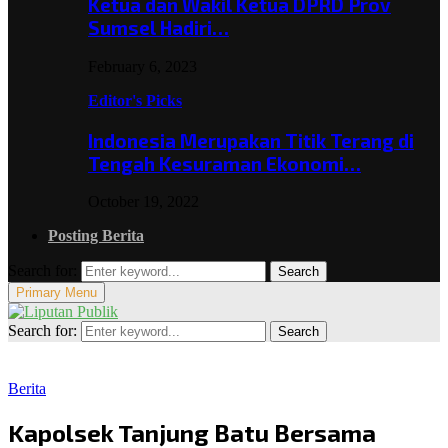
Ketua dan Wakil Ketua DPRD Prov
Sumsel Hadiri…
February 6, 2023
Editor's Picks
Indonesia Merupakan Titik Terang di
Tengah Kesuraman Ekonomi…
October 19, 2022
Posting Berita
Search for:
Search
Primary Menu
Search for:
Search
Berita
Kapolsek Tanjung Batu Bersama