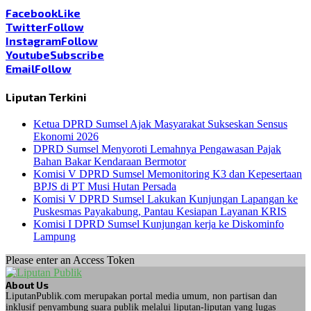
Facebook
Like
Twitter
Follow
Instagram
Follow
Youtube
Subscribe
Email
Follow
Liputan Terkini
Ketua DPRD Sumsel Ajak Masyarakat Sukseskan Sensus
Ekonomi 2026
DPRD Sumsel Menyoroti Lemahnya Pengawasan Pajak
Bahan Bakar Kendaraan Bermotor
Komisi V DPRD Sumsel Memonitoring K3 dan Kepesertaan
BPJS di PT Musi Hutan Persada
Komisi V DPRD Sumsel Lakukan Kunjungan Lapangan ke
Puskesmas Payakabung, Pantau Kesiapan Layanan KRIS
Komisi I DPRD Sumsel Kunjungan kerja ke Diskominfo
Lampung
Please enter an Access Token
About Us
LiputanPublik.com merupakan portal media umum, non partisan dan
inklusif penyambung suara publik melalui liputan-liputan yang lugas