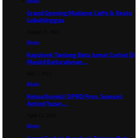
Bisnis
Grand Opening Madame Caffe & Resto
Lubuklinggau
August 11, 2023
Bisnis
Kapolsek Tanjung Batu Jumat Curhat Di
Masjid Baiturahman…
July 7, 2023
Bisnis
Ketua Komisi I DPRD Prov. Sumsel;
Antoni Yuzar,…
April 12, 2023
Bisnis