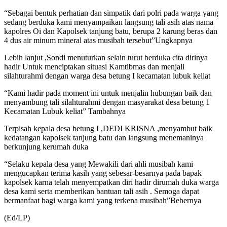
“Sebagai bentuk perhatian dan simpatik dari polri pada warga yang
sedang berduka kami menyampaikan langsung tali asih atas nama
kapolres Oi dan Kapolsek tanjung batu, berupa 2 karung beras dan
4 dus air minum mineral atas musibah tersebut”Ungkapnya
Lebih lanjut ,Sondi menuturkan selain turut berduka cita dirinya
hadir Untuk menciptakan situasi Kamtibmas dan menjali
silahturahmi dengan warga desa betung I kecamatan lubuk keliat
“Kami hadir pada moment ini untuk menjalin hubungan baik dan
menyambung tali silahturahmi dengan masyarakat desa betung 1
Kecamatan Lubuk keliat” Tambahnya
Terpisah kepala desa betung I ,DEDI KRISNA ,menyambut baik
kedatangan kapolsek tanjung batu dan langsung menemaninya
berkunjung kerumah duka
“Selaku kepala desa yang Mewakili dari ahli musibah kami
mengucapkan terima kasih yang sebesar-besarnya pada bapak
kapolsek karna telah menyempatkan diri hadir dirumah duka warga
desa kami serta memberikan bantuan tali asih . Semoga dapat
bermanfaat bagi warga kami yang terkena musibah”Bebernya
(Ed/LP)