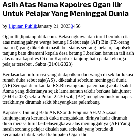
Asih Atas Nama Kapolres Ogan Ilir
Untuk Pelajar Yang Meninggal Dunia
by
Liputan Publik
January 21, 2023
0
456
Ogan Ilir,liputanpublik.com- Belasengkawa dan turut berduka cita
atas meninggalnya warga betung I,Sebut saja (AF) Bin (FZ-orang
tua–red) yang diketahui masih ber status seorang
pelajar, kapolsek
tanjung batu ditemani kepala desa betung I ,berikan bantuan tali asih
atas nama kapolres Oi dan Kapolsek tanjung batu pada keluarga
pelajar tersebut , Sabtu (21/01/2023)
Berdasarkan informasi yang di dapatkan dari warga di sekitar lokasi
rumah duka sebut saja(AS) , diketahui sebelum meninggal dunia
(AF) Sempat dilarikan ke RS.Bhayangkara palembang akibat sakit
Asma yang dideritanya sejak lama,namun takdir berkata lain,jumat
(20/01/2023) sekira Pukul 22.30 wib, (AF) menghembuskan napas
terakhirnya dirumah sakit bhayangkara palembang
Kapolsek Tanjung Batu AKP.Sondi Fraguna SH.M.Si,.saat
kunjungannya kerumah duka mengatakan, dirinya hadir dirumah
duka merasa turut berbelasengkawa atas meninggalnya (AF) Yang
masih seorang pelajar disalah satu sekolah yang berada di
kecamatan lubuk keliat kabupaten Ogan Ilir