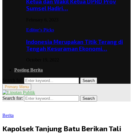
Ketua dan Wakil Ketua DPRD Prov
Sumsel Hadiri…
February 6, 2023
Editor's Picks
Indonesia Merupakan Titik Terang di
Tengah Kesuraman Ekonomi…
October 19, 2022
Posting Berita
Search for:
Search
Primary Menu
Search for:
Search
Berita
Kapolsek Tanjung Batu Berikan Tali