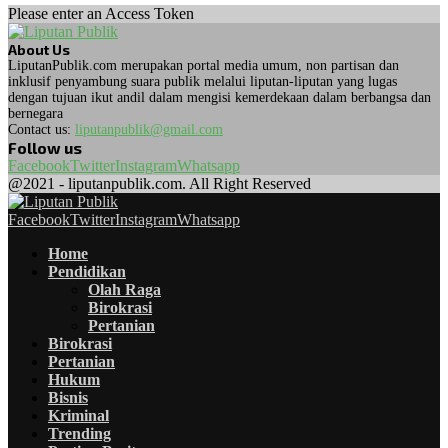
Please enter an Access Token
About Us
LiputanPublik.com merupakan portal media umum, non partisan dan
inklusif penyambung suara publik melalui liputan-liputan yang lugas
dengan tujuan ikut andil dalam mengisi kemerdekaan dalam berbangsa dan
bernegara
Contact us:
liputanpublik@gmail.com
Follow us
Facebook
Twitter
Instagram
Whatsapp
@2021 - liputanpublik.com. All Right Reserved
Facebook
Twitter
Instagram
Whatsapp
Home
Pendidikan
Olah Raga
Birokrasi
Pertanian
Birokrasi
Pertanian
Hukum
Bisnis
Kriminal
Trending