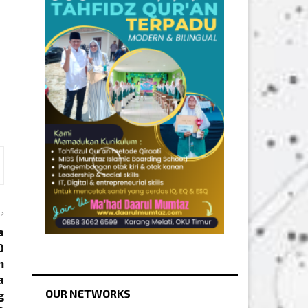
a
D
m
a
OUR NETWORKS
g