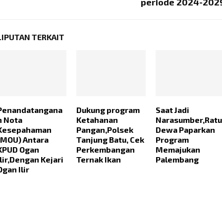
periode 2024-202
LIPUTAN TERKAIT
Penandatangana
Dukung program
Saat Jadi
n Nota
Ketahanan
Narasumber,Ratu
Kesepahaman
Pangan,Polsek
Dewa Paparkan
(MOU) Antara
Tanjung Batu, Cek
Program
KPUD Ogan
Perkembangan
Memajukan
Ilir,Dengan Kejari
Ternak Ikan
Palembang
Ogan Ilir