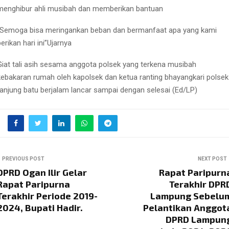
menghibur ahli musibah dan memberikan bantuan
“Semoga bisa meringankan beban dan bermanfaat apa yang kami
berikan hari ini”Ujarnya
Giat tali asih sesama anggota polsek yang terkena musibah
kebakaran rumah oleh kapolsek dan ketua ranting bhayangkari polsek
tanjung batu berjalam lancar sampai dengan selesai (Ed/LP)
PREVIOUS POST
NEXT POST
DPRD Ogan Ilir Gelar
Rapat Paripurn
Rapat Paripurna
Terakhir DPR
Terakhir Periode 2019-
Lampung Sebelu
2024, Bupati Hadir.
Pelantikan Anggot
DPRD Lampun