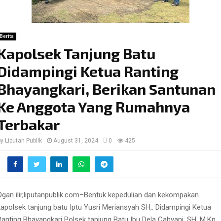
Berita
Kapolsek Tanjung Batu
Didampingi Ketua Ranting
Bhayangkari, Berikan Santunan
Ke Anggota Yang Rumahnya
Terbakar
by
Liputan Publik
August 31, 2024
0
425
Ogan ilir,liputanpublik.com–Bentuk kepedulian dan kekompakan
kapolsek tanjung batu Iptu Yusri Meriansyah SH,. Didampingi Ketua
Ranting Bhayangkari Polsek tanjung Batu Ibu Dela Cahyani, SH. M.Kn,.