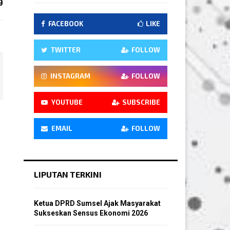
9
FACEBOOK
LIKE
TWITTER
FOLLOW
INSTAGRAM
FOLLOW
YOUTUBE
SUBSCRIBE
EMAIL
FOLLOW
LIPUTAN TERKINI
Ketua DPRD Sumsel Ajak Masyarakat
Sukseskan Sensus Ekonomi 2026