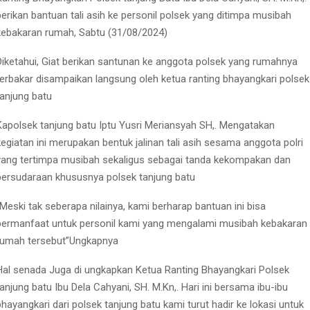
berikan bantuan tali asih ke personil polsek yang ditimpa musibah
kebakaran rumah, Sabtu (31/08/2024)
Diketahui, Giat berikan santunan ke anggota polsek yang rumahnya
terbakar disampaikan langsung oleh ketua ranting bhayangkari polsek
tanjung batu
Kapolsek tanjung batu Iptu Yusri Meriansyah SH,. Mengatakan
kegiatan ini merupakan bentuk jalinan tali asih sesama anggota polri
yang tertimpa musibah sekaligus sebagai tanda kekompakan dan
persudaraan khususnya polsek tanjung batu
“Meski tak seberapa nilainya, kami berharap bantuan ini bisa
bermanfaat untuk personil kami yang mengalami musibah kebakaran
rumah tersebut”Ungkapnya
Hal senada Juga di ungkapkan Ketua Ranting Bhayangkari Polsek
tanjung batu Ibu Dela Cahyani, SH. M.Kn,. Hari ini bersama ibu-ibu
bhayangkari dari polsek tanjung batu kami turut hadir ke lokasi untuk