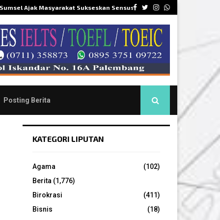
Facebook
Twitter
Instagram
Whatsapp
 Sumsel Ajak Masyarakat Sukseskan Sensus…
DPR
Posting Berita
KATEGORI LIPUTAN
Agama
(102)
Berita
(1,776)
Birokrasi
(411)
Bisnis
(18)