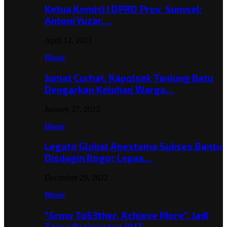
Ketua Komisi I DPRD Prov. Sumsel;
Antoni Yuzar,…
April 12, 2023
Bisnis
Jumat Curhat, Kapolsek Tanjung Batu
Dengarkan Keluhan Warga…
January 27, 2023
Bisnis
Legato Global Anextama Sukses Bantu
Disdagin Bogor Lepas…
December 29, 2022
Bisnis
“Grow To63ther, Achieve More”, Jadi
Tema Peringatan HUT…