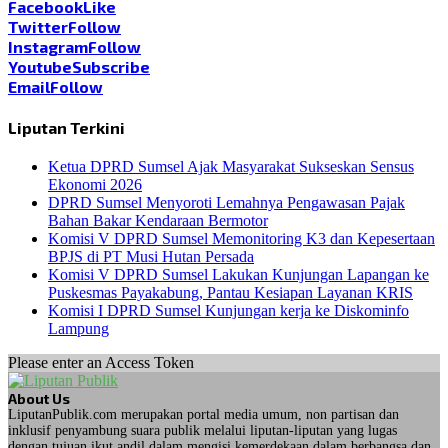
Facebook
Like
Twitter
Follow
Instagram
Follow
Youtube
Subscribe
Email
Follow
Liputan Terkini
Ketua DPRD Sumsel Ajak Masyarakat Sukseskan Sensus
Ekonomi 2026
DPRD Sumsel Menyoroti Lemahnya Pengawasan Pajak
Bahan Bakar Kendaraan Bermotor
Komisi V DPRD Sumsel Memonitoring K3 dan Kepesertaan
BPJS di PT Musi Hutan Persada
Komisi V DPRD Sumsel Lakukan Kunjungan Lapangan ke
Puskesmas Payakabung, Pantau Kesiapan Layanan KRIS
Komisi I DPRD Sumsel Kunjungan kerja ke Diskominfo
Lampung
Please enter an Access Token
About Us
LiputanPublik.com merupakan portal media umum, non partisan dan
inklusif penyambung suara publik melalui liputan-liputan yang lugas
dengan tujuan ikut andil dalam mengisi kemerdekaan dalam berbangsa dan