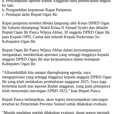
a. Penyampaian laporan Badan Anggaran hasil pembicaraan tingkat
ke satu.
b. Pengambilan keputusan Rapat Paripurna.
c. Pendapat akhir Bupati Ogan Ilir.
Rapat paripurna tersebut dibuka langsung oleh Ketua DPRD Ogan
Ilir Suharto didampingi Wakil Ketua II Ahmad Syafei dan dihadiri
Bupati Ogan Ilir Panca Wijaya Akbar, 30 anggota DPRD Ogan Ilir,
para Kepala OPD, Camat dan seluruh Kepala Puskesmas Se-
Kabupaten Ogan Ilir.
Bupati Ogan Ilir Panca Wijaya Akbar dalam penyampaiannya
mengatakan, memberikan apresiasi yang setinggi tingginya kepada
anggota DPRD Ogan Ilir atas kerjasamanya dalam kemajuan
Kabupaten Ogan Ilir.
“Alhamdulillah kita sampai dipenghujung agenda, saya
mengapresiasi yang setinggi tingginya kepada anggota DPRD Ogan
Ilir yang telah melakukan pembahasan anggaran 2025. Saya juga
berterima kasih atas laporan Badan anggaran, yang pada prinsipnya
telah menyetujui rancangan APBD 2025,” kata Bupati Panca.
Bupati Panca melanjutkan, akan segera menyampaikan rancangan
tersebut ke Pemerintah Provinsi Sumsel untuk dilakukan evaluasi.
“Mudah mudahan setelah dilakukan evaluasi, dapat segera menjadi