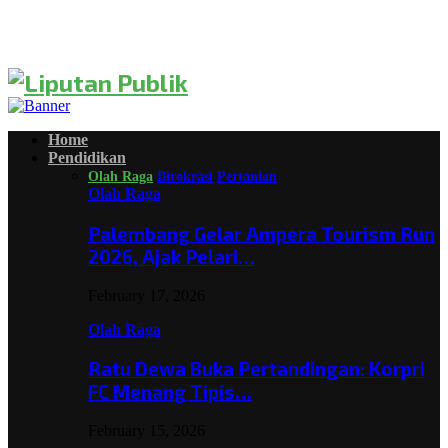
Home
Pendidikan
Olah Raga
Birokrasi
Pertanian
Olah Raga
Palembang Gelar Ampera Tourism Run
2026, Ajak Pelari…
February 17, 2026
Olah Raga
Ratu Dewa Buka Pertandingan: Korpri
FC Menang Tipis…
February 15, 2026