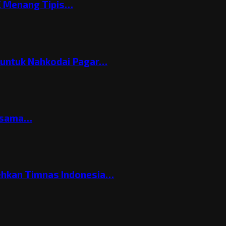
C Menang Tipis…
h untuk Nahkodai Pagar…
ersama…
ehkan Timnas Indonesia…