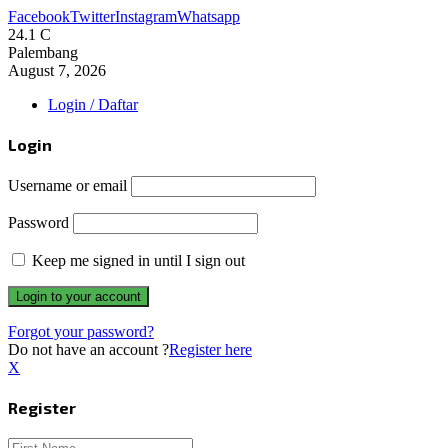
Facebook
Twitter
Instagram
Whatsapp
24.1
C
Palembang
August 7, 2026
Login / Daftar
Login
Username or email
Password
Keep me signed in until I sign out
Forgot your password?
Do not have an account ?
Register here
X
Register