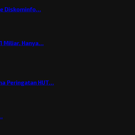
ke Diskominfo…
 Miliar, Hanya…
ema Peringatan HUT…
t…