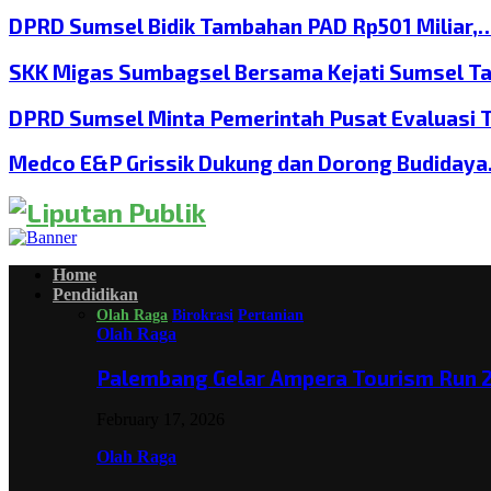
DPRD Sumsel Bidik Tambahan PAD Rp501 Miliar,
SKK Migas Sumbagsel Bersama Kejati Sumsel T
DPRD Sumsel Minta Pemerintah Pusat Evaluasi 
Medco E&P Grissik Dukung dan Dorong Budiday
Home
Pendidikan
Olah Raga
Birokrasi
Pertanian
Olah Raga
Palembang Gelar Ampera Tourism Run 2
February 17, 2026
Olah Raga