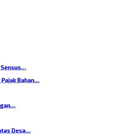
n Sensus…
 Pajak Bahan…
ngan…
atas Desa…