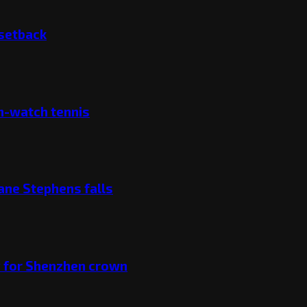
 setback
ch-watch tennis
ane Stephens falls
v for Shenzhen crown