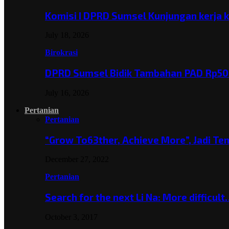
Komisi I DPRD Sumsel Kunjungan kerja 
July 18, 2026
Birokrasi
DPRD Sumsel Bidik Tambahan PAD Rp501
July 16, 2026
Pertanian
Pertanian
“Grow To63ther, Achieve More”, Jadi T
December 27, 2022
Pertanian
Search for the next Li Na: More difficul
October 3, 2017