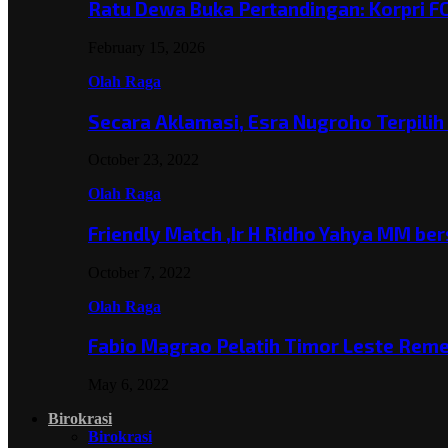
Ratu Dewa Buka Pertandingan: Korpri F
February 15, 2026
Olah Raga
Secara Aklamasi, Esra Nugroho Terpili
October 23, 2022
Olah Raga
Friendly Match ,Ir H Ridho Yahya MM b
October 7, 2022
Olah Raga
Fabio Magrao Pelatih Timor Leste Rem
May 6, 2022
Birokrasi
Birokrasi