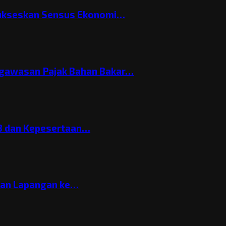
Sukseskan Sensus Ekonomi…
gawasan Pajak Bahan Bakar…
3 dan Kepesertaan…
gan Lapangan ke…