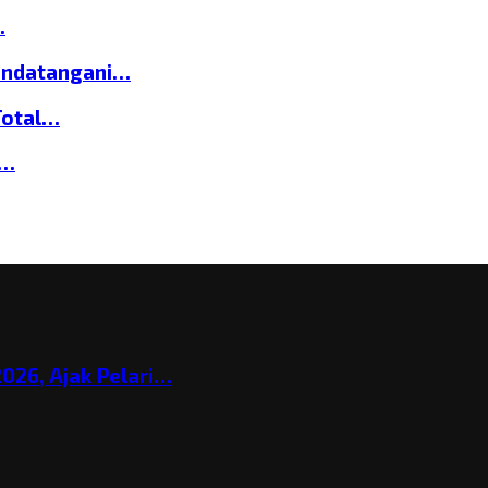
…
andatangani…
Total…
a…
026, Ajak Pelari…