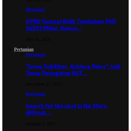
Birokrasi
DPRD Sumsel Bidik Tambahan PAD
Rp501 Miliar, Hanya…
July 16, 2026
Pertanian
Pertanian
“Grow To63ther, Achieve More”, Jadi
Tema Peringatan HUT…
December 27, 2022
Pertanian
Search for the next Li Na: More
difficult…
October 3, 2017