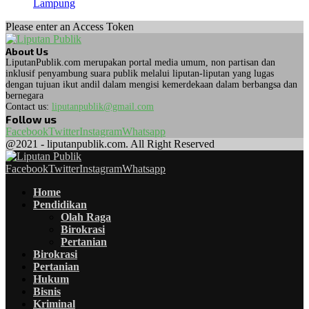
Lampung
Please enter an Access Token
About Us
LiputanPublik.com merupakan portal media umum, non partisan dan
inklusif penyambung suara publik melalui liputan-liputan yang lugas
dengan tujuan ikut andil dalam mengisi kemerdekaan dalam berbangsa dan
bernegara
Contact us:
liputanpublik@gmail.com
Follow us
Facebook
Twitter
Instagram
Whatsapp
@2021 - liputanpublik.com. All Right Reserved
Facebook
Twitter
Instagram
Whatsapp
Home
Pendidikan
Olah Raga
Birokrasi
Pertanian
Birokrasi
Pertanian
Hukum
Bisnis
Kriminal