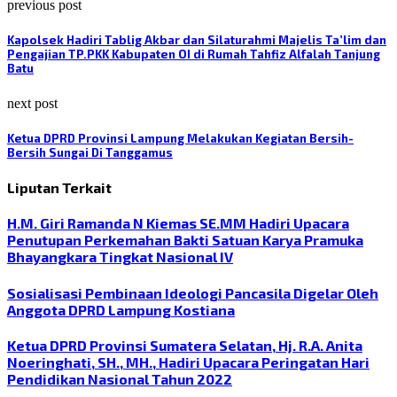
previous post
Kapolsek Hadiri Tablig Akbar dan Silaturahmi Majelis Ta’lim dan
Pengajian TP.PKK Kabupaten OI di Rumah Tahfiz Alfalah Tanjung
Batu
next post
Ketua DPRD Provinsi Lampung Melakukan Kegiatan Bersih-
Bersih Sungai Di Tanggamus
Liputan Terkait
H.M. Giri Ramanda N Kiemas SE.MM Hadiri Upacara
Penutupan Perkemahan Bakti Satuan Karya Pramuka
Bhayangkara Tingkat Nasional IV
Sosialisasi Pembinaan Ideologi Pancasila Digelar Oleh
Anggota DPRD Lampung Kostiana
Ketua DPRD Provinsi Sumatera Selatan, Hj. R.A. Anita
Noeringhati, SH., MH., Hadiri Upacara Peringatan Hari
Pendidikan Nasional Tahun 2022