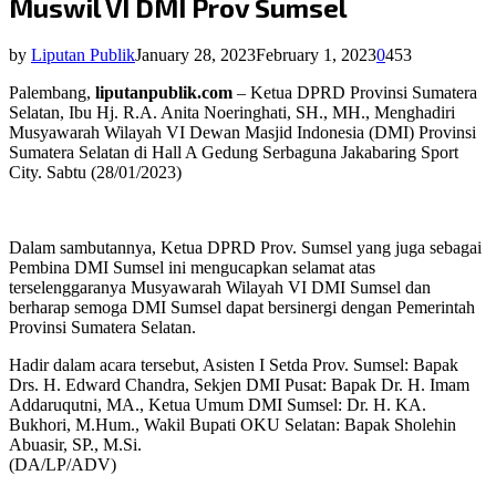
Muswil VI DMI Prov Sumsel
by
Liputan Publik
January 28, 2023
February 1, 2023
0
453
Palembang,
liputanpublik.com
– Ketua DPRD Provinsi Sumatera
Selatan, Ibu Hj. R.A. Anita Noeringhati, SH., MH., Menghadiri
Musyawarah Wilayah VI Dewan Masjid Indonesia (DMI) Provinsi
Sumatera Selatan di Hall A Gedung Serbaguna Jakabaring Sport
City. Sabtu (28/01/2023)
Dalam sambutannya, Ketua DPRD Prov. Sumsel yang juga sebagai
Pembina DMI Sumsel ini mengucapkan selamat atas
terselenggaranya Musyawarah Wilayah VI DMI Sumsel dan
berharap semoga DMI Sumsel dapat bersinergi dengan Pemerintah
Provinsi Sumatera Selatan.
Hadir dalam acara tersebut, Asisten I Setda Prov. Sumsel: Bapak
Drs. H. Edward Chandra, Sekjen DMI Pusat: Bapak Dr. H. Imam
Addaruqutni, MA., Ketua Umum DMI Sumsel: Dr. H. KA.
Bukhori, M.Hum., Wakil Bupati OKU Selatan: Bapak Sholehin
Abuasir, SP., M.Si.
(DA/LP/ADV)