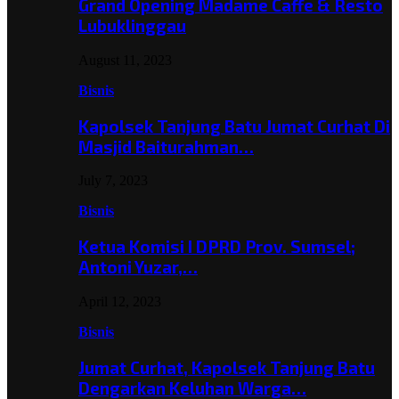
Grand Opening Madame Caffe & Resto
Lubuklinggau
August 11, 2023
Bisnis
Kapolsek Tanjung Batu Jumat Curhat Di
Masjid Baiturahman…
July 7, 2023
Bisnis
Ketua Komisi I DPRD Prov. Sumsel;
Antoni Yuzar,…
April 12, 2023
Bisnis
Jumat Curhat, Kapolsek Tanjung Batu
Dengarkan Keluhan Warga…