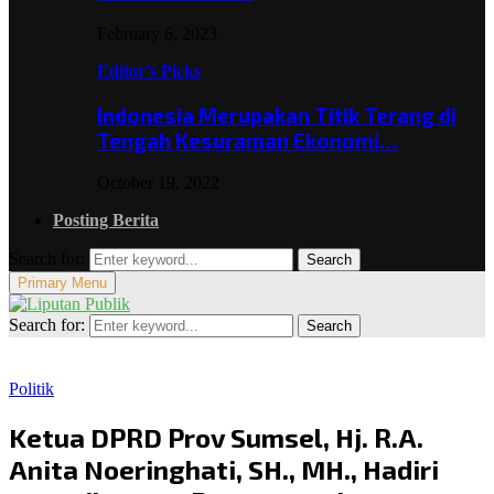
February 6, 2023
Editor's Picks
Indonesia Merupakan Titik Terang di
Tengah Kesuraman Ekonomi…
October 19, 2022
Posting Berita
Search for:
Search
Primary Menu
Search for:
Search
Politik
Ketua DPRD Prov Sumsel, Hj. R.A.
Anita Noeringhati, SH., MH., Hadiri