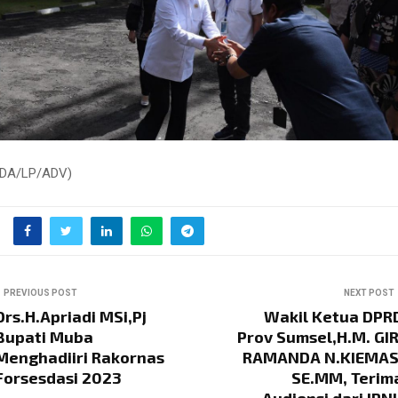
(DA/LP/ADV)
PREVIOUS POST
NEXT POST
Drs.H.Apriadi MSi,Pj
Wakil Ketua DPR
Bupati Muba
Prov Sumsel,H.M. GIR
Menghadiiri Rakornas
RAMANDA N.KIEMAS
Forsesdasi 2023
SE.MM, Terim