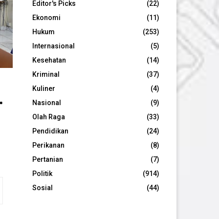
Editor's Picks
(22)
Ekonomi
(11)
Hukum
(253)
Internasional
(5)
Kesehatan
(14)
Kriminal
(37)
Kuliner
(4)
.
Nasional
(9)
Olah Raga
(33)
Pendidikan
(24)
Perikanan
(8)
Pertanian
(7)
Politik
(914)
Sosial
(44)