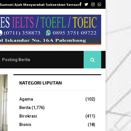
Facebook
Twitter
Instagram
Whatsapp
 Sumsel Ajak Masyarakat Sukseskan Sensus…
DPR
Posting Berita
KATEGORI LIPUTAN
Agama
(102)
Berita
(1,776)
Birokrasi
(411)
Bisnis
(18)