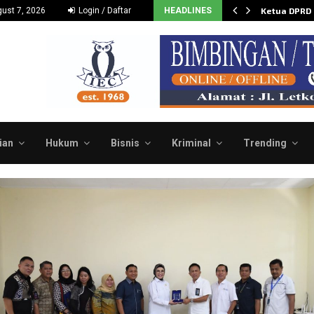
Dukung dan Dorong Budidaya…
ust 7, 2026
Login / Daftar
HEADLINES
Ketua DPRD
ian
Hukum
Bisnis
Kriminal
Trending