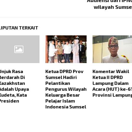
Audiensi dari IPN
wilayah Sumse
LIPUTAN TERKAIT
Unjuk Rasa
Ketua DPRD Prov
Komentar Wakil
Berdarah Di
Sumsel Hadiri
Ketua II DPRD
Kazakhstan
Pelantikan
Lampung Dalam
Adalah Upaya
Pengurus Wilayah
Acara (HUT) ke-6
Kudeta, Kata
Keluarga Besar
Provinsi Lampun
Presiden
Pelajar Islam
Indonesia Sumsel