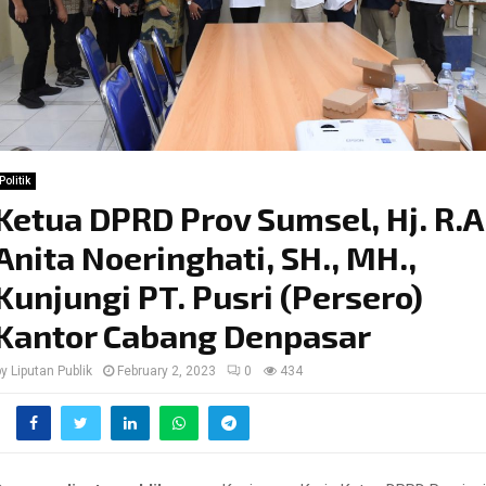
Politik
Ketua DPRD Prov Sumsel, Hj. R.A
Anita Noeringhati, SH., MH.,
Kunjungi PT. Pusri (Persero)
Kantor Cabang Denpasar
by
Liputan Publik
February 2, 2023
0
434