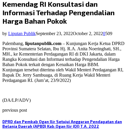
Kemendag RI Konsultasi dan
Informasi Terhadap Pengendalian
Harga Bahan Pokok
by
Liputan Publik
September 23, 2022
October 2, 2022
0
509
Palembang,
liputanpublik.com
– Kunjungan Kerja Ketua DPRD
Provinsi Sumatera Selatan, Ibu Hj. R.A. Anita Noeringhati, SH.,
MH., ke Kementerian Perdagangan RI di DKI Jakarta, dalam
Rangka Konsultasi dan Informasi terhadap Pengendalian Harga
Bahan Pokok terkait dengan Kenaikan Harga BBM.
Kunjungan tersebut diterima oleh Wakil Menteri Perdagangan RI,
Bapak Dr. Jerry Sambuaga, di Ruang Kerja Wakil Menteri
Perdagangan RI. (Jum’at, 23/9/2022)
(DA/LP/ADV)
previous post
DPRD dan Pemkab Ogan Ilir Setujui Anggaran Pendapatan dan
Belanja Daerah (APBD) Kab.Ogan Ilir (OI) T.A. 2022