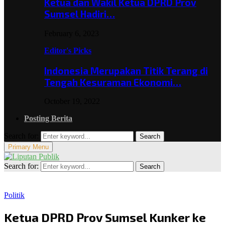
Ketua dan Wakil Ketua DPRD Prov
Sumsel Hadiri…
February 6, 2023
Editor's Picks
Indonesia Merupakan Titik Terang di
Tengah Kesuraman Ekonomi…
October 19, 2022
Posting Berita
Search for:
Search
Primary Menu
Search for:
Search
Politik
Ketua DPRD Prov Sumsel Kunker ke