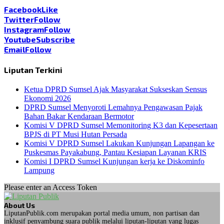
Facebook
Like
Twitter
Follow
Instagram
Follow
Youtube
Subscribe
Email
Follow
Liputan Terkini
Ketua DPRD Sumsel Ajak Masyarakat Sukseskan Sensus
Ekonomi 2026
DPRD Sumsel Menyoroti Lemahnya Pengawasan Pajak
Bahan Bakar Kendaraan Bermotor
Komisi V DPRD Sumsel Memonitoring K3 dan Kepesertaan
BPJS di PT Musi Hutan Persada
Komisi V DPRD Sumsel Lakukan Kunjungan Lapangan ke
Puskesmas Payakabung, Pantau Kesiapan Layanan KRIS
Komisi I DPRD Sumsel Kunjungan kerja ke Diskominfo
Lampung
Please enter an Access Token
About Us
LiputanPublik.com merupakan portal media umum, non partisan dan
inklusif penyambung suara publik melalui liputan-liputan yang lugas