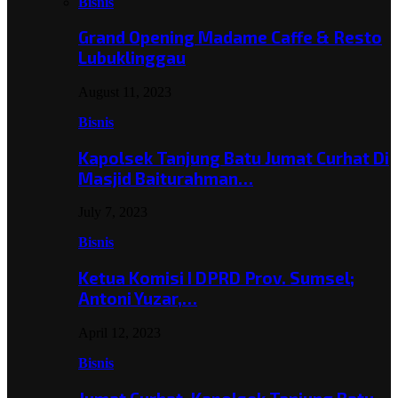
Bisnis
Grand Opening Madame Caffe & Resto
Lubuklinggau
August 11, 2023
Bisnis
Kapolsek Tanjung Batu Jumat Curhat Di
Masjid Baiturahman…
July 7, 2023
Bisnis
Ketua Komisi I DPRD Prov. Sumsel;
Antoni Yuzar,…
April 12, 2023
Bisnis