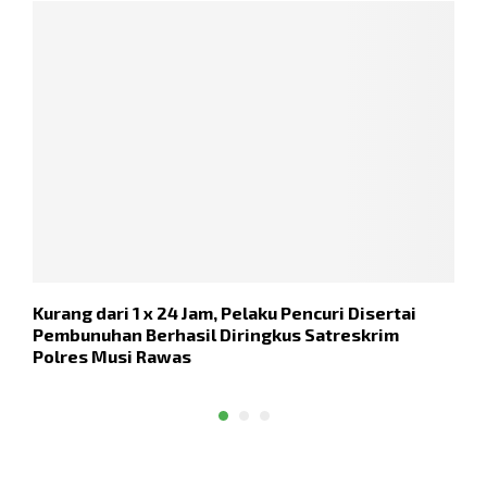
Kurang dari 1 x 24 Jam, Pelaku Pencuri Disertai
K
Pembunuhan Berhasil Diringkus Satreskrim
A
Polres Musi Rawas